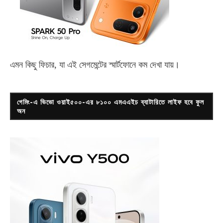
এমন কিছু ফিচার, যা এই সেগমেন্টের স্মার্টফোনে কম দেখা যায়।
গেমিং-এ ভিভো ওয়াই৫০০-এর ৮১০০ এমএএইচ ব্যাটারিতে লাইফ হবে ফুল
অন