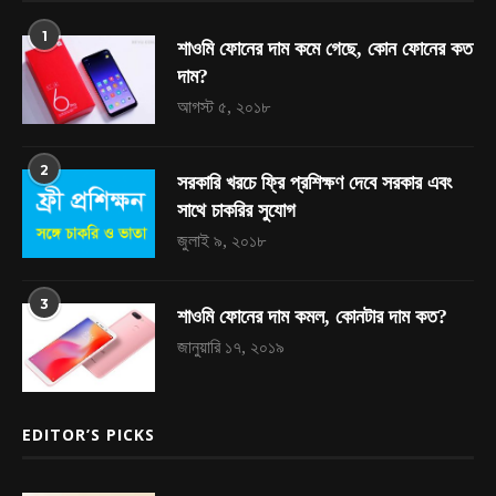
1
শাওমি ফোনের দাম কমে গেছে, কোন ফোনের কত
দাম?
আগস্ট ৫, ২০১৮
2
সরকারি খরচে ফ্রি প্রশিক্ষণ দেবে সরকার এবং
সাথে চাকরির সুযোগ
জুলাই ৯, ২০১৮
3
শাওমি ফোনের দাম কমল, কোনটার দাম কত?
জানুয়ারি ১৭, ২০১৯
EDITOR’S PICKS