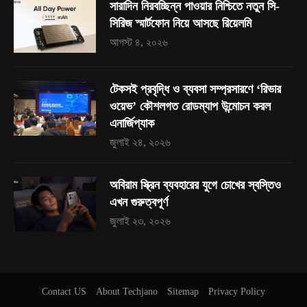
সারাদিন নিরবচ্ছিন্ন পাওয়ার নিশ্চিতে নতুন সি-
সিরিজ স্মার্টফোন নিয়ে আসছে রিয়েলমি
আগস্ট ৪, ২০২৬
টেকসই প্রবৃদ্ধি ও ব্যবসা সম্প্রসারণে ‘রিভার
ওয়েভ’ কৌশলগত রোডম্যাপ উন্মোচন করল
এনার্জিপ্যাক
জুলাই ২৪, ২০২৬
অবিরাম স্ক্রিন ব্যবহারের যুগে চোখের স্বস্তিও
এখন গুরুত্বপূর্ণ
জুলাই ২৩, ২০২৬
Contact US
About Techjano
Sitemap
Privacy Policy