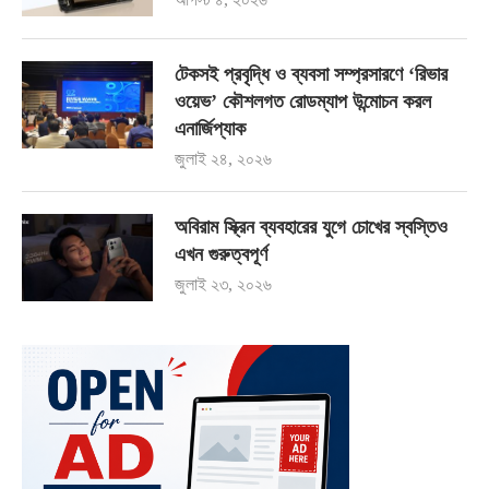
টেকসই প্রবৃদ্ধি ও ব্যবসা সম্প্রসারণে ‘রিভার
ওয়েভ’ কৌশলগত রোডম্যাপ উন্মোচন করল
এনার্জিপ্যাক
জুলাই ২৪, ২০২৬
অবিরাম স্ক্রিন ব্যবহারের যুগে চোখের স্বস্তিও
এখন গুরুত্বপূর্ণ
জুলাই ২৩, ২০২৬