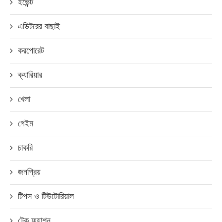
ইভেন্ট
এডিটরের বাছাই
করপোরেট
ক্যারিয়ার
খেলা
গেইম
চাকরি
জনপ্রিয়
টিপস ও টিউটোরিয়াল
টেক ফ্যাশন