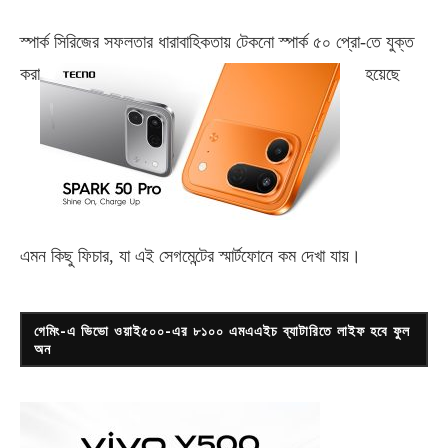
স্পার্ক সিরিজের সফলতার ধারাবাহিকতায় টেকনো
স্পার্ক ৫০ প্রো-
তে যুক্ত
করা
হয়েছে
এমন কিছু ফিচার, যা এই সেগমেন্টের স্মার্টফোনে কম দেখা যায়।
গেমিং-এ ভিভো ওয়াই৫০০-এর ৮১০০ এমএএইচ ব্যাটারিতে লাইফ হবে ফুল
অন