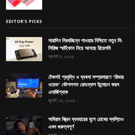
EDITOR’S PICKS
সারাদিন নিরবচ্ছিন্ন পাওয়ার নিশ্চিতে নতুন সি-
সিরিজ স্মার্টফোন নিয়ে আসছে রিয়েলমি
আগস্ট ৪, ২০২৬
টেকসই প্রবৃদ্ধি ও ব্যবসা সম্প্রসারণে ‘রিভার
ওয়েভ’ কৌশলগত রোডম্যাপ উন্মোচন করল
এনার্জিপ্যাক
জুলাই ২৪, ২০২৬
অবিরাম স্ক্রিন ব্যবহারের যুগে চোখের স্বস্তিও
এখন গুরুত্বপূর্ণ