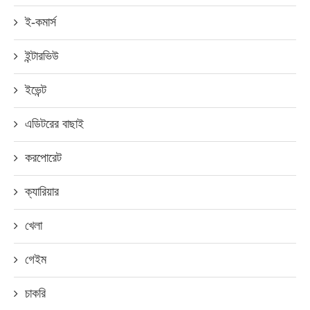
ই-কমার্স
ইন্টারভিউ
ইভেন্ট
এডিটরের বাছাই
করপোরেট
ক্যারিয়ার
খেলা
গেইম
চাকরি