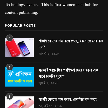
Technology events. This is first women tech hub for
content publishing.
POPULAR POSTS
1
শাওমি ফোনের দাম কমে গেছে, কোন ফোনের কত
দাম?
আগস্ট ৫, ২০১৮
2
সরকারি খরচে ফ্রি প্রশিক্ষণ দেবে সরকার এবং
সাথে চাকরির সুযোগ
জুলাই ৯, ২০১৮
3
শাওমি ফোনের দাম কমল, কোনটার দাম কত?
জানুয়ারি ১৭, ২০১৯