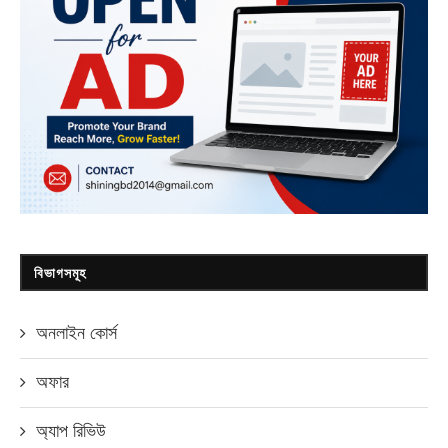
বিভাগসমূহ
অনলাইন কোর্স
অফার
অ্যাপ রিভিউ