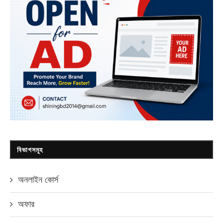
বিভাগসমূহ
অনলাইন কোর্স
অফার