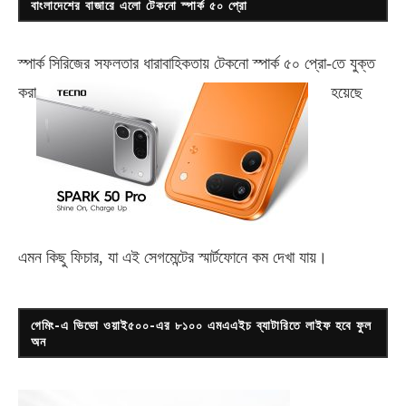
বাংলাদেশের বাজারে এলো টেকনো স্পার্ক ৫০ প্রো
স্পার্ক সিরিজের সফলতার ধারাবাহিকতায় টেকনো
স্পার্ক ৫০ প্রো-
তে যুক্ত
করা
হয়েছে
এমন কিছু ফিচার, যা এই সেগমেন্টের স্মার্টফোনে কম দেখা যায়।
গেমিং-এ ভিভো ওয়াই৫০০-এর ৮১০০ এমএএইচ ব্যাটারিতে লাইফ হবে ফুল
অন