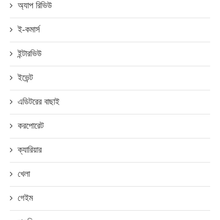
অ্যাপ রিভিউ
ই-কমার্স
ইন্টারভিউ
ইভেন্ট
এডিটরের বাছাই
করপোরেট
ক্যারিয়ার
খেলা
গেইম