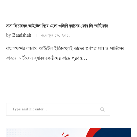
নানা ফিচারসহ আইটেল নিয়ে এলো ৩জিবি র‍্যামের ফোর জি স্মার্টফোন
by
Baadshah
নভেম্বর ১৯, ২০১৮
বাংলাদেশের বাজারে আইটেল ইতিমধ্যেই তাদের গুণগত মান ও সার্ভিসের
কারনে স্মার্টফোন ব্যাবহারকারীদের কাছে প্রথম…