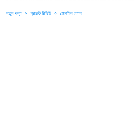
নতুন পন্য
প্রডাক্ট রিভিউ
মোবাইল ফোন