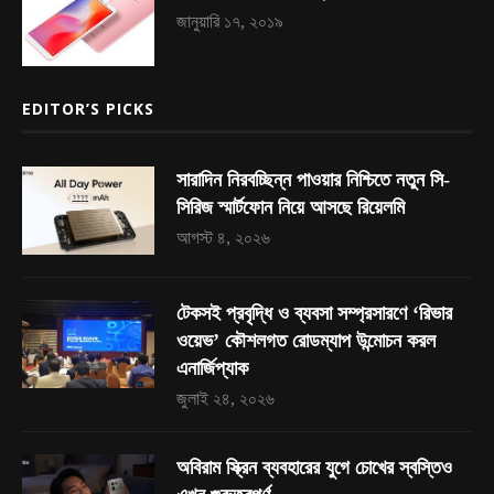
জানুয়ারি ১৭, ২০১৯
EDITOR’S PICKS
সারাদিন নিরবচ্ছিন্ন পাওয়ার নিশ্চিতে নতুন সি-
সিরিজ স্মার্টফোন নিয়ে আসছে রিয়েলমি
আগস্ট ৪, ২০২৬
টেকসই প্রবৃদ্ধি ও ব্যবসা সম্প্রসারণে ‘রিভার
ওয়েভ’ কৌশলগত রোডম্যাপ উন্মোচন করল
এনার্জিপ্যাক
জুলাই ২৪, ২০২৬
অবিরাম স্ক্রিন ব্যবহারের যুগে চোখের স্বস্তিও