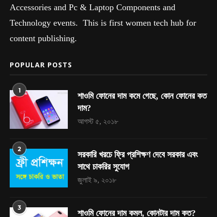
Accessories and Pc & Laptop Components and
Technology events. This is first women tech hub for
content publishing.
POPULAR POSTS
1
শাওমি ফোনের দাম কমে গেছে, কোন ফোনের কত
দাম?
আগস্ট ৫, ২০১৮
2
সরকারি খরচে ফ্রি প্রশিক্ষণ দেবে সরকার এবং
সাথে চাকরির সুযোগ
জুলাই ৯, ২০১৮
3
শাওমি ফোনের দাম কমল, কোনটার দাম কত?