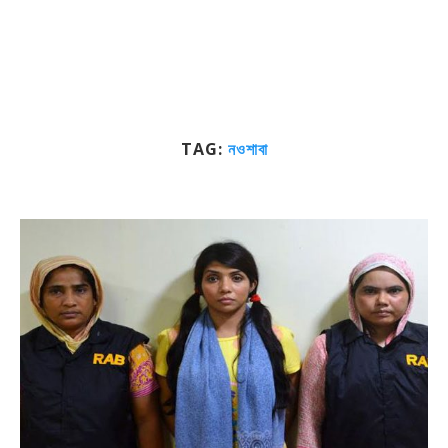
TAG:
নওশাবা