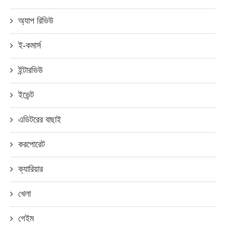
অ্যাপ রিভিউ
ই-কমার্স
ইন্টারভিউ
ইভেন্ট
এডিটরের বাছাই
করপোরেট
ক্যারিয়ার
খেলা
গেইম