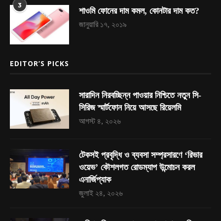
3
শাওমি ফোনের দাম কমল, কোনটার দাম কত?
জানুয়ারি ১৭, ২০১৯
EDITOR’S PICKS
সারাদিন নিরবচ্ছিন্ন পাওয়ার নিশ্চিতে নতুন সি-
সিরিজ স্মার্টফোন নিয়ে আসছে রিয়েলমি
আগস্ট ৪, ২০২৬
টেকসই প্রবৃদ্ধি ও ব্যবসা সম্প্রসারণে ‘রিভার
ওয়েভ’ কৌশলগত রোডম্যাপ উন্মোচন করল
এনার্জিপ্যাক
জুলাই ২৪, ২০২৬