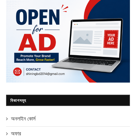
বিভাগসমূহ
অনলাইন কোর্স
অফার