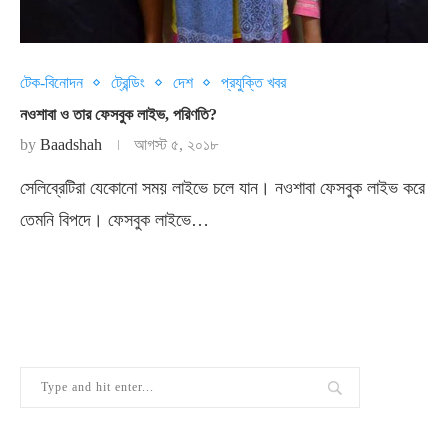
টেক-বিনোদন
ট্রেন্ডিং
দেশ
প্রযুক্তি খবর
নওশাবা ও তার ফেসবুক লাইভ, পরিণতি?
by
Baadshah
আগস্ট ৫, ২০১৮
সেলিব্রেটিরা যেকোনো সময় লাইভে চলে যান। নওশাবা ফেসবুক লাইভ করে
তেমনি বিপদে। ফেসবুক লাইভে…