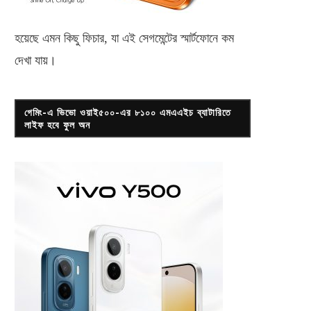
হয়েছে এমন কিছু ফিচার, যা এই সেগমেন্টের স্মার্টফোনে কম
দেখা যায়।
গেমিং-এ ভিভো ওয়াই৫০০-এর ৮১০০ এমএএইচ ব্যাটারিতে
লাইফ হবে ফুল অন