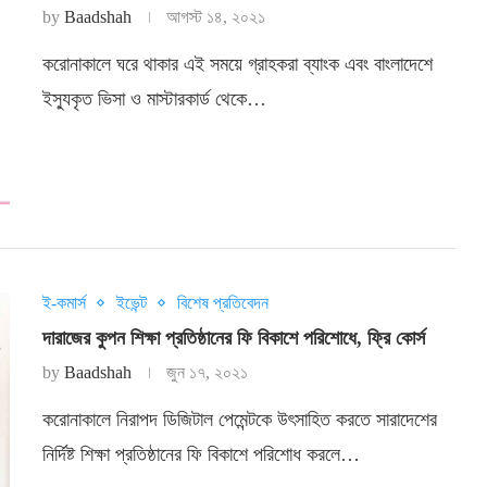
by
Baadshah
আগস্ট ১৪, ২০২১
করোনাকালে ঘরে থাকার এই সময়ে গ্রাহকরা ব্যাংক এবং বাংলাদেশে
ইস্যুকৃত ভিসা ও মাস্টারকার্ড থেকে…
ই-কমার্স
ইভেন্ট
বিশেষ প্রতিবেদন
দারাজের কুপন শিক্ষা প্রতিষ্ঠানের ফি বিকাশে পরিশোধে, ফ্রি কোর্স
by
Baadshah
জুন ১৭, ২০২১
করোনাকালে নিরাপদ ডিজিটাল পেমেন্টকে উৎসাহিত করতে সারাদেশের
নির্দিষ্ট শিক্ষা প্রতিষ্ঠানের ফি বিকাশে পরিশোধ করলে…