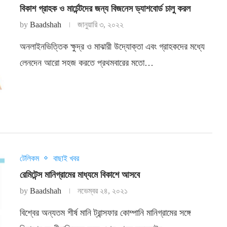
বিকাশ গ্রাহক ও মার্চেন্টদের জন্য বিজনেস ড্যাশবোর্ড চালু করল
by
Baadshah
জানুয়ারি ৩, ২০২২
অনলাইনভিত্তিক ক্ষুদ্র ও মাঝারী উদ্যোক্তা এবং গ্রাহকদের মধ্যে
লেনদেন আরো সহজ করতে প্রথমবারের মতো…
টেলিকম
বাছাই খবর
রেমিটেন্স মানিগ্রামের মাধ্যমে বিকাশে আসবে
by
Baadshah
নভেম্বর ২৪, ২০২১
বিশ্বের অন্যতম শীর্ষ মানি ট্রান্সফার কোম্পানি মানিগ্রামের সঙ্গে