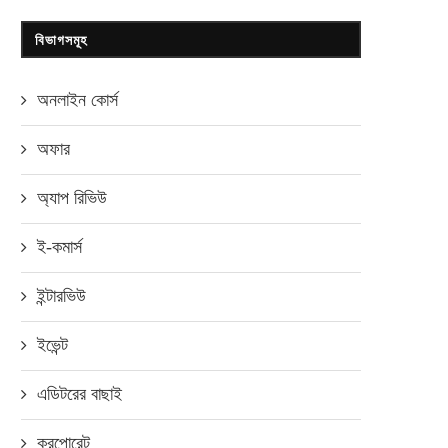
বিভাগসমূহ
অনলাইন কোর্স
অফার
অ্যাপ রিভিউ
ই-কমার্স
ইন্টারভিউ
ইভেন্ট
এডিটরের বাছাই
করপোরেট