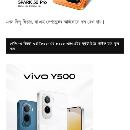
এমন কিছু ফিচার, যা এই সেগমেন্টের স্মার্টফোনে কম দেখা যায়।
গেমিং-এ ভিভো ওয়াই৫০০-এর ৮১০০ এমএএইচ ব্যাটারিতে লাইফ হবে ফুল
অন