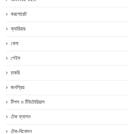
করপোরেট
ক্যারিয়ার
খেলা
গেইম
চাকরি
জনপ্রিয়
টিপস ও টিউটোরিয়াল
টেক ফ্যাশন
টেক-বিনোদন