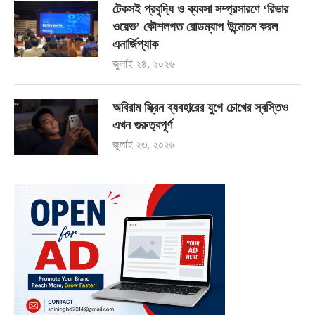
টেকসই প্রবৃদ্ধি ও ব্যবসা সম্প্রসারণে ‘রিভার
ওয়েভ’ কৌশলগত রোডম্যাপ উন্মোচন করল
এনার্জিপ্যাক
জুলাই ২৪, ২০২৬
অবিরাম স্ক্রিন ব্যবহারের যুগে চোখের স্বস্তিও
এখন গুরুত্বপূর্ণ
জুলাই ২৩, ২০২৬