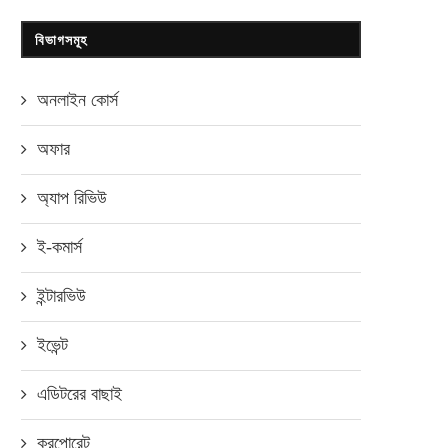
বিভাগসমূহ
অনলাইন কোর্স
অফার
অ্যাপ রিভিউ
ই-কমার্স
ইন্টারভিউ
ইভেন্ট
এডিটরের বাছাই
করপোরেট