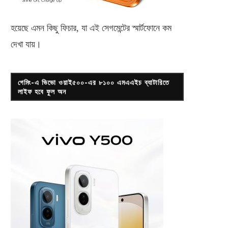
হয়েছে এমন কিছু ফিচার, যা এই সেগমেন্টের স্মার্টফোনে কম
দেখা যায়।
গেমিং-এ ভিভো ওয়াই৫০০-এর ৮১০০ এমএএইচ ব্যাটারিতে
লাইফ হবে ফুল অন