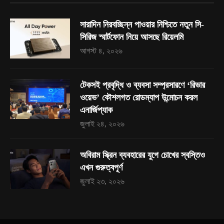
সারাদিন নিরবচ্ছিন্ন পাওয়ার নিশ্চিতে নতুন সি-
সিরিজ স্মার্টফোন নিয়ে আসছে রিয়েলমি
আগস্ট ৪, ২০২৬
টেকসই প্রবৃদ্ধি ও ব্যবসা সম্প্রসারণে ‘রিভার
ওয়েভ’ কৌশলগত রোডম্যাপ উন্মোচন করল
এনার্জিপ্যাক
জুলাই ২৪, ২০২৬
অবিরাম স্ক্রিন ব্যবহারের যুগে চোখের স্বস্তিও
এখন গুরুত্বপূর্ণ
জুলাই ২৩, ২০২৬