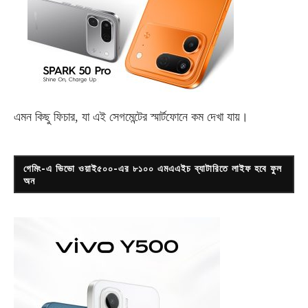
এমন কিছু ফিচার, যা এই সেগমেন্টের স্মার্টফোনে কম দেখা যায়।
গেমিং-এ ভিভো ওয়াই৫০০-এর ৮১০০ এমএএইচ ব্যাটারিতে লাইফ হবে ফুল
অন