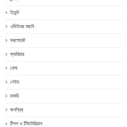
ইভেন্ট
এডিটরের বাছাই
করপোরেট
ক্যারিয়ার
খেলা
গেইম
চাকরি
জনপ্রিয়
টিপস ও টিউটোরিয়াল