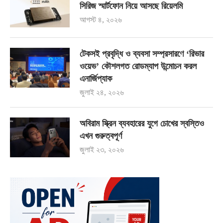
সিরিজ স্মার্টফোন নিয়ে আসছে রিয়েলমি
আগস্ট ৪, ২০২৬
টেকসই প্রবৃদ্ধি ও ব্যবসা সম্প্রসারণে ‘রিভার
ওয়েভ’ কৌশলগত রোডম্যাপ উন্মোচন করল
এনার্জিপ্যাক
জুলাই ২৪, ২০২৬
অবিরাম স্ক্রিন ব্যবহারের যুগে চোখের স্বস্তিও
এখন গুরুত্বপূর্ণ
জুলাই ২৩, ২০২৬