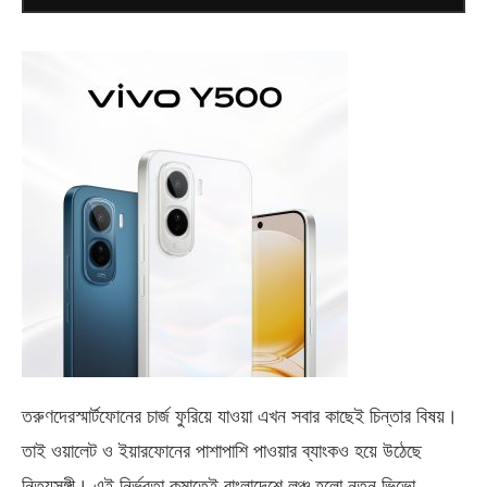
তরুণদেরস্মার্টফোনের চার্জ ফুরিয়ে যাওয়া এখন সবার কাছেই চিন্তার বিষয়।
তাই ওয়ালেট ও ইয়ারফোনের পাশাপাশি পাওয়ার ব্যাংকও হয়ে উঠেছে
নিত্যসঙ্গী। এই নির্ভরতা কমাতেই বাংলাদেশে লঞ্চ হলো নতুন ভিভো