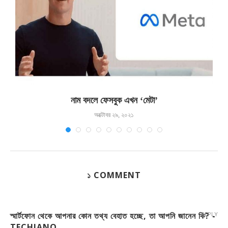
নাম বদলে ফেসবুক এখন ‘মেটা’
অক্টোবর ২৯, ২০২১
১ COMMENT
স্মার্টফোন থেকে আপনার কোন তথ্য বেহাত হচ্ছে, তা আপনি জানেন কি? -
REPLY
TECHJANO