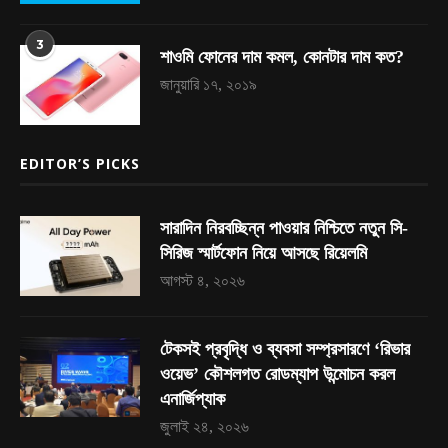
3
শাওমি ফোনের দাম কমল, কোনটার দাম কত?
জানুয়ারি ১৭, ২০১৯
EDITOR’S PICKS
সারাদিন নিরবচ্ছিন্ন পাওয়ার নিশ্চিতে নতুন সি-
সিরিজ স্মার্টফোন নিয়ে আসছে রিয়েলমি
আগস্ট ৪, ২০২৬
টেকসই প্রবৃদ্ধি ও ব্যবসা সম্প্রসারণে ‘রিভার
ওয়েভ’ কৌশলগত রোডম্যাপ উন্মোচন করল
এনার্জিপ্যাক
জুলাই ২৪, ২০২৬