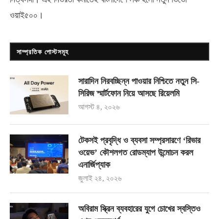
ওয়াই৫০০
।
সাম্প্রতিক পোস্টসমূহ
সারাদিন নিরবচ্ছিন্ন পাওয়ার নিশ্চিতে নতুন সি-
সিরিজ স্মার্টফোন নিয়ে আসছে রিয়েলমি
আগস্ট ৪, ২০২৬
টেকসই প্রবৃদ্ধি ও ব্যবসা সম্প্রসারণে ‘রিভার
ওয়েভ’ কৌশলগত রোডম্যাপ উন্মোচন করল
এনার্জিপ্যাক
জুলাই ২৪, ২০২৬
অবিরাম স্ক্রিন ব্যবহারের যুগে চোখের স্বস্তিও