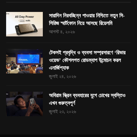
সারাদিন নিরবচ্ছিন্ন পাওয়ার নিশ্চিতে নতুন সি-
সিরিজ স্মার্টফোন নিয়ে আসছে রিয়েলমি
আগস্ট ৪, ২০২৬
টেকসই প্রবৃদ্ধি ও ব্যবসা সম্প্রসারণে ‘রিভার
ওয়েভ’ কৌশলগত রোডম্যাপ উন্মোচন করল
এনার্জিপ্যাক
জুলাই ২৪, ২০২৬
অবিরাম স্ক্রিন ব্যবহারের যুগে চোখের স্বস্তিও
এখন গুরুত্বপূর্ণ
জুলাই ২৩, ২০২৬