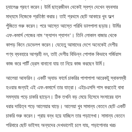
চ্যালেঞ্জ গ্রহণ করেন। উর্মি ছাত্রজীবন থেকেই স্বপ্ন দেখেন ব্যবসার
মাধ্যমে নিজেকে প্রতিষ্ঠা করার। তাই প্রথমে ছোট আকারে খুব অল্প
পুঁজিতে শুরু করেন। পরে আস্তে আস্তে পরিধি ডালপালা ছড়ায়। উর্মির
এফ-কমার্স পেজের নাম ‘ফ্যাশন প্যাশন’। তিনি লোকাল বাজার থেকে
কাপড় কিনে ডেভেলপ করেন। যেহেতু আমাদের দেশে অনেকেই দেশীয়
পণ্য ব্যবহারে আগ্রহী নন, তাই দেশীয় বিভিন্ন পোশাক কিভাবে গর্জিয়াস
কাজ করে পার্টি ড্রেস বানানো যায় তা নিয়ে কাজ করছেন উর্মি।
আলেয়া আফরিন। একটি অ্যাড ফার্মে চাকরির পাশাপাশা আরেকটু স্বাবলম্বী
হওয়ার জন্যই এই এফ-কমার্সে তার যাত্রা। এইচএসসি পাস করতেই বাবা
সমস্যায় পড়ে চাকরি ছাড়েন। ঠিক তখনি বড় মেয়ে হিসেবে সংসারের হাল
ধরার দায়িত্ব পড়ে আলেয়ার ঘাড়ে। আলেয়া খুব সামান্য বেতনে ছোট একটি
চাকরি শুরু করেন। প্রায় বন্ধ হয়ে যাচ্ছিল তার পড়ালেখা। সামান্য বেতনে
পরিবারে ছোট ভাইসহ অন্যদের দেখভালেই চলে যায়, পড়াশোনার খরচ