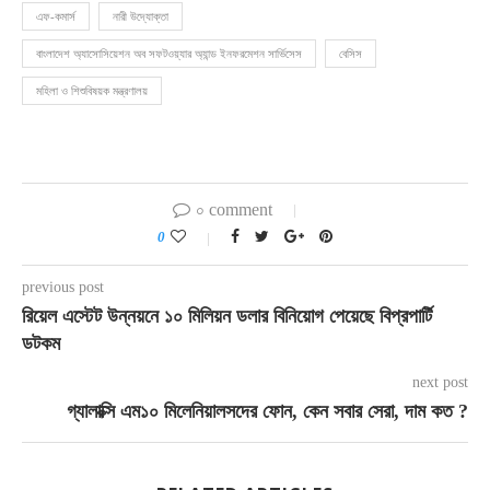
এফ-কমার্স
নারী উদ্যোক্তা
বাংলাদেশ অ্যাসোসিয়েশন অব সফটওয়্যার অ্যান্ড ইনফরমেশন সার্ভিসেস
বেসিস
মহিলা ও শিশুবিষয়ক মন্ত্রণালয়
০ comment
0
previous post
রিয়েল এস্টেট উন্নয়নে ১০ মিলিয়ন ডলার বিনিয়োগ পেয়েছে বিপ্রপার্টি
ডটকম
next post
গ্যালাক্সি এম১০ মিলেনিয়ালসদের ফোন, কেন সবার সেরা, দাম কত ?