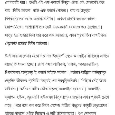
যোগানোই দায়। তখনি এই এফ-কমার্সে চিন্তা এলো এবং সেভাবেই শুরু
তার ‘বিবির আয়না’ নামে এফ-কমার্স পেজের। তারপর উন্মুক্ত
বিশ্ববিদ্যালয় থেকে অনার্স-মাস্টার্স। এখনো চাকরি করছেন ভালো
কোম্পানিতে। পাশাপাশি তার সেই এফ-কমার্স ব্যবসাও ধরে রেখেছেন।
মাত্র ২৫ হাজার টাকা ধার করে শুরু করেছেন, এখন প্রায় তিন লাখ টাকার
প্রোডাক্ট রয়েছে বিবির আয়নায়।
উর্মি আর আলেয়ার মতো শত শত উদ্যোগী মেয়ে অনলাইন বাণিজ্যে এগিয়ে
যাচ্ছে ও সফল হচ্ছে। দেশ এখন আলিবাবা, দারাজ, আজকের ডিল,
পিকাবোসহ অন্যান্য ই-কমার্স সাইটে সয়লাব। বর্তমান যান্ত্রিক কর্মব্যস্ত
দৈনন্দিন জীবনের প্রতিটি ক্ষেত্রই তো প্রযুক্তিনির্ভর। পিছিয়ে নেই ঘরের
নারীরাও। বর্তমানে নারীর ঝোঁক বাড়ছে অনলাইন ব্যবসায়। অনলাইন
ফ্যাশন হাউজ, জুয়েলারি হাউজসহ নিত্যপণ্যের সম্ভার এখন প্রায়ই চোখে
পড়ে। ঘরে বসে কল করে কিংবা মেসেজ পাঠিয়ে পছন্দের পণ্যটি ক্রেতাদের
হাতের নাগালে পৌঁছে দিচ্ছেন এ নারী উদ্যোক্তারা। শুধু সোশ্যাল