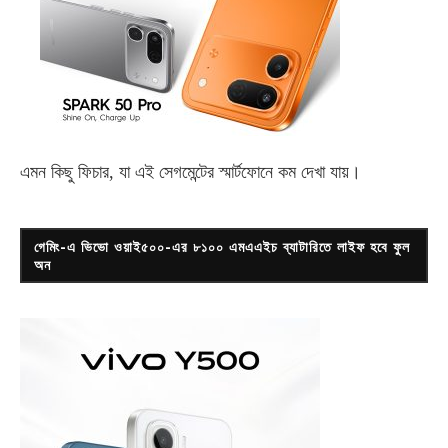
এমন কিছু ফিচার, যা এই সেগমেন্টের স্মার্টফোনে কম দেখা যায়।
গেমিং-এ ভিভো ওয়াই৫০০-এর ৮১০০ এমএএইচ ব্যাটারিতে লাইফ হবে ফুল
অন