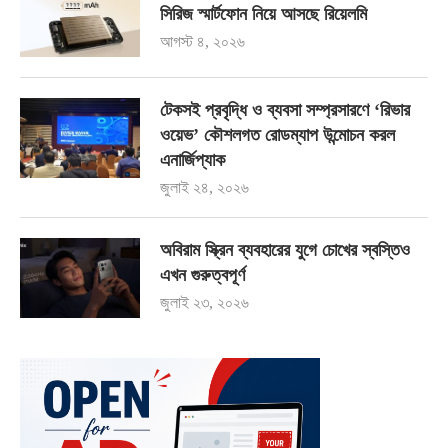
সিরিজ স্মার্টফোন নিয়ে আসছে রিয়েলমি
আগস্ট ৪, ২০২৬
টেকসই প্রবৃদ্ধি ও ব্যবসা সম্প্রসারণে ‘রিভার
ওয়েভ’ কৌশলগত রোডম্যাপ উন্মোচন করল
এনার্জিপ্যাক
জুলাই ২৪, ২০২৬
অবিরাম স্ক্রিন ব্যবহারের যুগে চোখের স্বস্তিও
এখন গুরুত্বপূর্ণ
জুলাই ২৩, ২০২৬