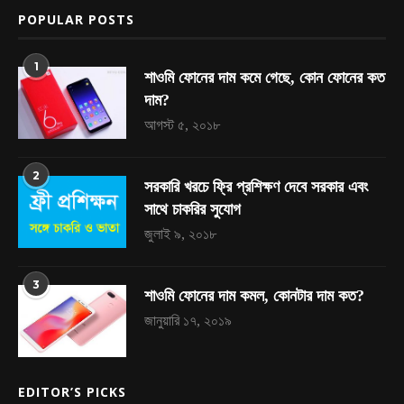
POPULAR POSTS
1
শাওমি ফোনের দাম কমে গেছে, কোন ফোনের কত
দাম?
আগস্ট ৫, ২০১৮
2
সরকারি খরচে ফ্রি প্রশিক্ষণ দেবে সরকার এবং
সাথে চাকরির সুযোগ
জুলাই ৯, ২০১৮
3
শাওমি ফোনের দাম কমল, কোনটার দাম কত?
জানুয়ারি ১৭, ২০১৯
EDITOR’S PICKS