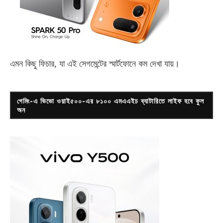
এমন কিছু ফিচার, যা এই সেগমেন্টের স্মার্টফোনে কম দেখা যায়।
গেমিং-এ ভিভো ওয়াই৫০০-এর ৮১০০ এমএএইচ ব্যাটারিতে লাইফ হবে ফুল
অন