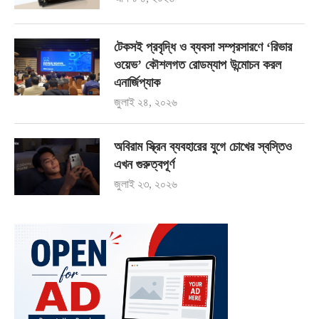
টেকসই প্রবৃদ্ধি ও ব্যবসা সম্প্রসারণে ‘রিভার
ওয়েভ’ কৌশলগত রোডম্যাপ উন্মোচন করল
এনার্জিপ্যাক
জুলাই ২৪, ২০২৬
অবিরাম স্ক্রিন ব্যবহারের যুগে চোখের স্বস্তিও
এখন গুরুত্বপূর্ণ
জুলাই ২৩, ২০২৬