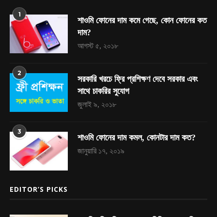
1
শাওমি ফোনের দাম কমে গেছে, কোন ফোনের কত
দাম?
আগস্ট ৫, ২০১৮
2
সরকারি খরচে ফ্রি প্রশিক্ষণ দেবে সরকার এবং
সাথে চাকরির সুযোগ
জুলাই ৯, ২০১৮
3
শাওমি ফোনের দাম কমল, কোনটার দাম কত?
জানুয়ারি ১৭, ২০১৯
EDITOR’S PICKS