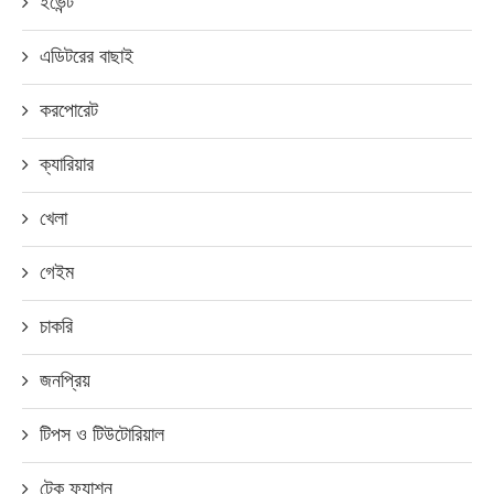
ইভেন্ট
এডিটরের বাছাই
করপোরেট
ক্যারিয়ার
খেলা
গেইম
চাকরি
জনপ্রিয়
টিপস ও টিউটোরিয়াল
টেক ফ্যাশন