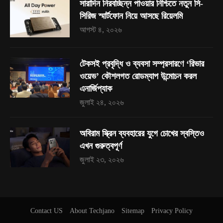
সারাদিন নিরবচ্ছিন্ন পাওয়ার নিশ্চিতে নতুন সি-
সিরিজ স্মার্টফোন নিয়ে আসছে রিয়েলমি
আগস্ট ৪, ২০২৬
টেকসই প্রবৃদ্ধি ও ব্যবসা সম্প্রসারণে ‘রিভার
ওয়েভ’ কৌশলগত রোডম্যাপ উন্মোচন করল
এনার্জিপ্যাক
জুলাই ২৪, ২০২৬
অবিরাম স্ক্রিন ব্যবহারের যুগে চোখের স্বস্তিও
এখন গুরুত্বপূর্ণ
জুলাই ২৩, ২০২৬
Contact US
About Techjano
Sitemap
Privacy Policy