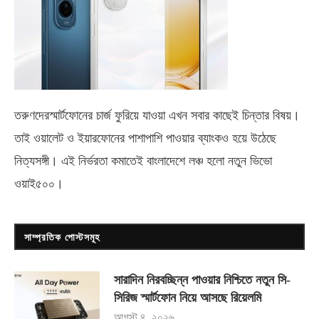
তরুণদেরস্মার্টফোনের চার্জ ফুরিয়ে যাওয়া এখন সবার কাছেই চিন্তার বিষয়।
তাই ওয়ালেট ও ইয়ারফোনের পাশাপাশি পাওয়ার ব্যাংকও হয়ে উঠেছে
নিত্যসঙ্গী। এই নির্ভরতা কমাতেই বাংলাদেশে লঞ্চ হলো নতুন ভিভো
ওয়াই৫০০
।
সাম্প্রতিক পোস্টসমূহ
সারাদিন নিরবচ্ছিন্ন পাওয়ার নিশ্চিতে নতুন সি-
সিরিজ স্মার্টফোন নিয়ে আসছে রিয়েলমি
আগস্ট ৪, ২০২৬