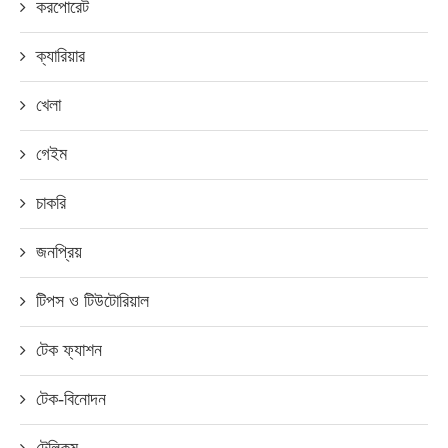
করপোরেট
ক্যারিয়ার
খেলা
গেইম
চাকরি
জনপ্রিয়
টিপস ও টিউটোরিয়াল
টেক ফ্যাশন
টেক-বিনোদন
টেলিকম