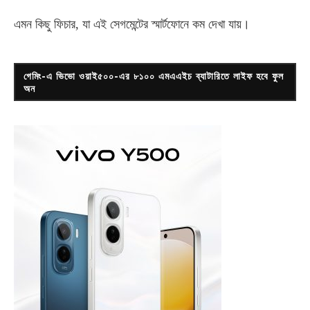
এমন কিছু ফিচার, যা এই সেগমেন্টের স্মার্টফোনে কম দেখা যায়।
গেমিং-এ ভিভো ওয়াই৫০০-এর ৮১০০ এমএএইচ ব্যাটারিতে লাইফ হবে ফুল
অন