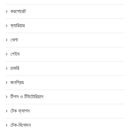
করপোরেট
ক্যারিয়ার
খেলা
গেইম
চাকরি
জনপ্রিয়
টিপস ও টিউটোরিয়াল
টেক ফ্যাশন
টেক-বিনোদন