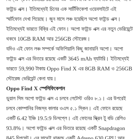
ফাইন্ড এক্স। ইতিমধ্যেই চিনের এক সার্টিফিকেশা ওয়েবসাইটে এই
স্মার্টফোন দেখা গিয়েছে। জুন মাসে লঞ্চ হয়েছিল অপো ফাইন্ড এক্স।
ইতিমধ্যেই ভারতে বিক্রি এই ফোন। অপো ফাইন্ড এক্স এর নতুন ভেরিয়েন্টে
থকবে 10GB RAM আর 256GB স্টোরেজ।
যদিও এই ফোন লঞ্চ সম্পর্কে অফিশিয়ালি কিছু জানায়নি অপো। অপো
ফাইন্ড এক্স এর ভিতরে রয়েছে একটি 3645 mAh ব্যাটারি। ইতিমধ্যেই
ভারতে 59,990 টাকায় Oppo Find X এর 8GB RAM ও 256GB
স্টোরেজ ভেরিয়েন্ট কেনা যায়।
Oppo Find X স্পেসিফিকেশান
ডুয়াল সিম অপো ফাইন্ড এক্স এ চলবে লেটেস্ট ওরিও ৮.১। এর উপরেই
চলবে কোম্পানির নিজস্ব কালার ওএস ৫.১ স্কিন। এই ফোনে রয়েছে
একটি 6.42 ইঞ্চি 19.5:9 ডিসপ্লে। এই ফোনের স্ক্রিন টু বডি রেশিও
93.8%। অপো ফাইন্ড এক্স এর ভিতরে রয়েছে একটি Snapdragon
845 চিপসেট। এর সাথেই থাকছে একটি Adreno 630 GPU আর