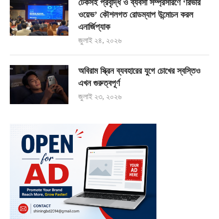
টেকসই প্রবৃদ্ধি ও ব্যবসা সম্প্রসারণে ‘রিভার
ওয়েভ’ কৌশলগত রোডম্যাপ উন্মোচন করল
এনার্জিপ্যাক
জুলাই ২৪, ২০২৬
অবিরাম স্ক্রিন ব্যবহারের যুগে চোখের স্বস্তিও
এখন গুরুত্বপূর্ণ
জুলাই ২৩, ২০২৬