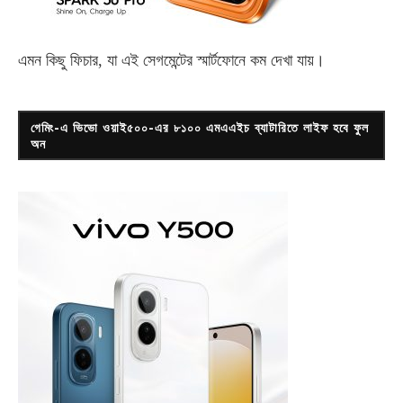
এমন কিছু ফিচার, যা এই সেগমেন্টের স্মার্টফোনে কম দেখা যায়।
গেমিং-এ ভিভো ওয়াই৫০০-এর ৮১০০ এমএএইচ ব্যাটারিতে লাইফ হবে ফুল
অন