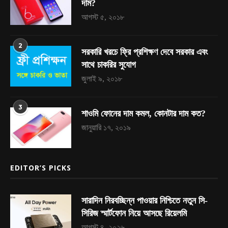
দাম?
আগস্ট ৫, ২০১৮
2
সরকারি খরচে ফ্রি প্রশিক্ষণ দেবে সরকার এবং
সাথে চাকরির সুযোগ
জুলাই ৯, ২০১৮
3
শাওমি ফোনের দাম কমল, কোনটার দাম কত?
জানুয়ারি ১৭, ২০১৯
EDITOR’S PICKS
সারাদিন নিরবচ্ছিন্ন পাওয়ার নিশ্চিতে নতুন সি-
সিরিজ স্মার্টফোন নিয়ে আসছে রিয়েলমি
আগস্ট ৪, ২০২৬