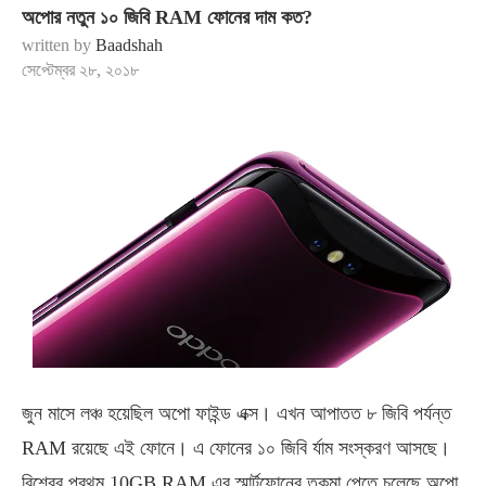
অপোর নতুন ১০ জিবি RAM ফোনের দাম কত?
written by
Baadshah
সেপ্টেম্বর ২৮, ২০১৮
জুন মাসে লঞ্চ হয়েছিল অপো ফাইন্ড এক্স। এখন আপাতত ৮ জিবি পর্যন্ত
RAM রয়েছে এই ফোনে। এ ফোনের ১০ জিবি র্যাম সংস্করণ আসছে।
বিশ্বের প্রথম 10GB RAM এর স্মার্টফোনের তকমা পেতে চলেছে অপো