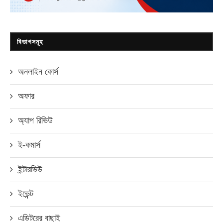
বিভাগসমূহ
অনলাইন কোর্স
অফার
অ্যাপ রিভিউ
ই-কমার্স
ইন্টারভিউ
ইভেন্ট
এডিটরের বাছাই