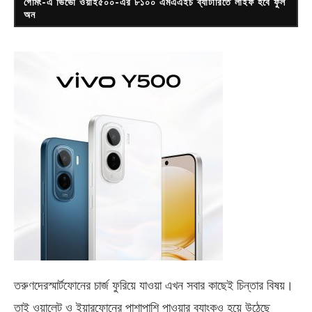
গেমিং-এ ভিভো ওয়াই৫০০-এর ৮১০০ এমএএইচ ব্যাটারিতে লাইফ হবে ফুল
অন
তরুণদেরস্মার্টফোনের চার্জ ফুরিয়ে যাওয়া এখন সবার কাছেই চিন্তার বিষয়।
তাই ওয়ালেট ও ইয়ারফোনের পাশাপাশি পাওয়ার ব্যাংকও হয়ে উঠেছে