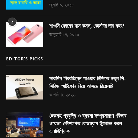
জুলাই ৯, ২০১৮
3
শাওমি ফোনের দাম কমল, কোনটার দাম কত?
জানুয়ারি ১৭, ২০১৯
EDITOR’S PICKS
সারাদিন নিরবচ্ছিন্ন পাওয়ার নিশ্চিতে নতুন সি-
সিরিজ স্মার্টফোন নিয়ে আসছে রিয়েলমি
আগস্ট ৪, ২০২৬
টেকসই প্রবৃদ্ধি ও ব্যবসা সম্প্রসারণে ‘রিভার
ওয়েভ’ কৌশলগত রোডম্যাপ উন্মোচন করল
এনার্জিপ্যাক