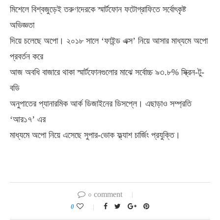
মিশেলে বিশ্বজুড়েই তরুণদেরকে স্মার্টফোন ফটোগ্রাফিতে সর্বোৎকৃষ্ট
অভিজ্ঞতা
দিয়ে চলেছে অপো। ২০১৮ সালে ‘ফাইন্ড এক্স’ নিয়ে আসার মাধ্যমে অপো
প্রবর্তন করে
আজ অবধি বাজারে থাকা স্মার্টফোনগুলোর মাঝে সর্বোচ্চ ৯৩.৮% স্ক্রিন-টু-
বডি
অনুপাতের প্যানারমিক আর্ক ডিজাইনের ডিসপ্লে। এছাড়াও সম্প্রতি
‘আর১৭’ এর
মাধ্যমে অপো নিয়ে এসেছে সুপার-ভোক ফ্ল্যাশ চার্জিং প্রযুক্তি।
০ comment
0