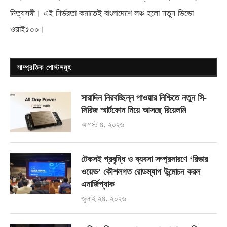
নিত্যসঙ্গী। এই নির্ভরতা কমাতেই বাংলাদেশে লঞ্চ হলো নতুন ভিভো
ওয়াই৫০০
।
সাম্প্রতিক পোস্টসমূহ
সারাদিন নিরবচ্ছিন্ন পাওয়ার নিশ্চিতে নতুন সি-
সিরিজ স্মার্টফোন নিয়ে আসছে রিয়েলমি
আগস্ট ৪, ২০২৬
টেকসই প্রবৃদ্ধি ও ব্যবসা সম্প্রসারণে ‘রিভার
ওয়েভ’ কৌশলগত রোডম্যাপ উন্মোচন করল
এনার্জিপ্যাক
জুলাই ২৪, ২০২৬