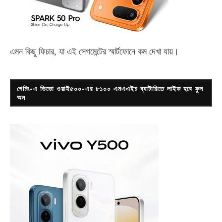
এমন কিছু ফিচার, যা এই সেগমেন্টের স্মার্টফোনে কম দেখা যায়।
গেমিং-এ ভিভো ওয়াই৫০০-এর ৮১০০ এমএএইচ ব্যাটারিতে লাইফ হবে ফুল
অন