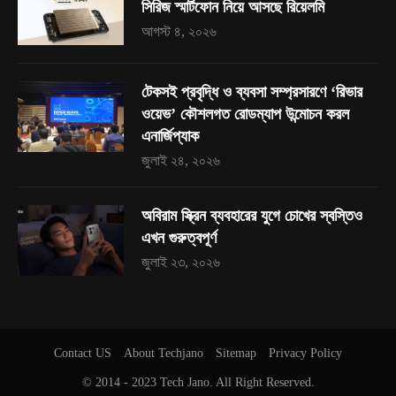
সিরিজ স্মার্টফোন নিয়ে আসছে রিয়েলমি
আগস্ট ৪, ২০২৬
টেকসই প্রবৃদ্ধি ও ব্যবসা সম্প্রসারণে ‘রিভার
ওয়েভ’ কৌশলগত রোডম্যাপ উন্মোচন করল
এনার্জিপ্যাক
জুলাই ২৪, ২০২৬
অবিরাম স্ক্রিন ব্যবহারের যুগে চোখের স্বস্তিও
এখন গুরুত্বপূর্ণ
জুলাই ২৩, ২০২৬
Contact US
About Techjano
Sitemap
Privacy Policy
© 2014 - 2023
Tech Jano
. All Right Reserved.