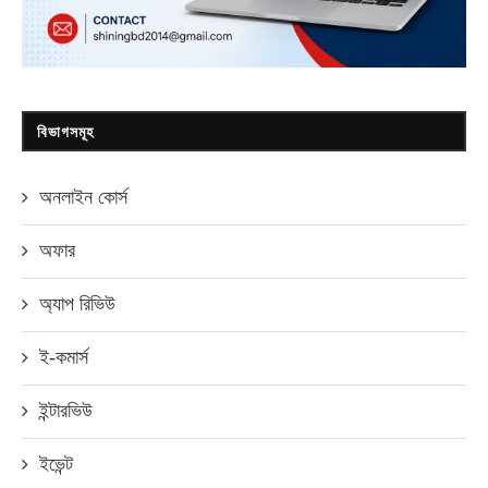
বিভাগসমূহ
অনলাইন কোর্স
অফার
অ্যাপ রিভিউ
ই-কমার্স
ইন্টারভিউ
ইভেন্ট