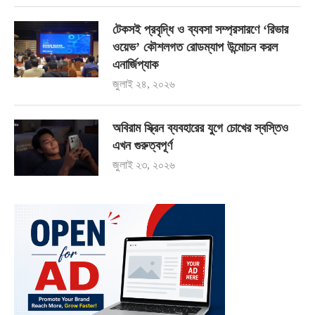
টেকসই প্রবৃদ্ধি ও ব্যবসা সম্প্রসারণে ‘রিভার
ওয়েভ’ কৌশলগত রোডম্যাপ উন্মোচন করল
এনার্জিপ্যাক
জুলাই ২৪, ২০২৬
অবিরাম স্ক্রিন ব্যবহারের যুগে চোখের স্বস্তিও
এখন গুরুত্বপূর্ণ
জুলাই ২৩, ২০২৬