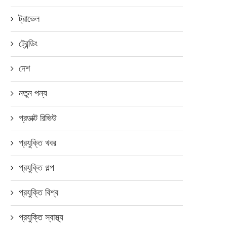
ট্রাভেল
ট্রেন্ডিং
দেশ
নতুন পন্য
পাঠানো ম্যাসেজ ফিরিয়ে আনার ফিচার
আসছে ফেইসবুকে
প্রডাক্ট রিভিউ
এপ্রিল ৯, ২০১৮
প্রযুক্তি খবর
প্রযুক্তি গল্প
শাকিব খান অভিনীত ’তুফান’ এ
প্রযুক্তি বিশ্ব
মাইজিপিতে
প্রযুক্তি স্বাস্থ্য
সেপ্টেম্বর ২৩, ২০২৪