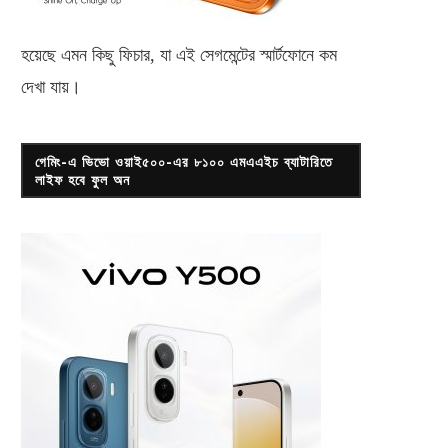
হয়েছে এমন কিছু ফিচার, যা এই সেগমেন্টের স্মার্টফোনে কম
দেখা যায়।
গেমিং-এ ভিভো ওয়াই৫০০-এর ৮১০০ এমএএইচ ব্যাটারিতে
লাইফ হবে ফুল অন