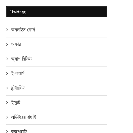
বিভাগসমূহ
অনলাইন কোর্স
অফার
অ্যাপ রিভিউ
ই-কমার্স
ইন্টারভিউ
ইভেন্ট
এডিটরের বাছাই
করপোরেট