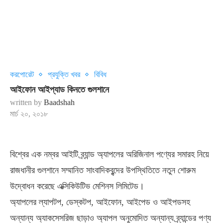
করপোরেট
প্রযুক্তি খবর
বিবিধ
আইফোন আইপ্যাড কিনতে গুলশানে
written by
Baadshah
মার্চ ২০, ২০১৮
বিশ্বের এক নম্বর আইটি ব্র্যান্ড অ্যাপলের অরিজিনাল পণ্যের সমারহ নিয়ে
রাজধানীর গুলশানে সম্মানিত সাংবাদিকবৃন্দের উপস্থিতিতে নতুন শোরুম
উদ্বোধন করেছে এক্সিকিউটিভ মেশিনস লিমিটেড।
অ্যাপলের ল্যাপটপ, ডেস্কটপ, আইফোন, আইপেড ও আইপডসহ
অন্যান্য অ্যাকসেসরিজ ছাড়াও অ্যাপল অনুমোদিত অন্যান্য ব্র্যান্ডের পণ্য