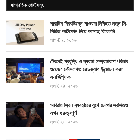
সাম্প্রতিক পোস্টসমূহ
সারাদিন নিরবচ্ছিন্ন পাওয়ার নিশ্চিতে নতুন সি-
সিরিজ স্মার্টফোন নিয়ে আসছে রিয়েলমি
আগস্ট ৪, ২০২৬
টেকসই প্রবৃদ্ধি ও ব্যবসা সম্প্রসারণে ‘রিভার
ওয়েভ’ কৌশলগত রোডম্যাপ উন্মোচন করল
এনার্জিপ্যাক
জুলাই ২৪, ২০২৬
অবিরাম স্ক্রিন ব্যবহারের যুগে চোখের স্বস্তিও
এখন গুরুত্বপূর্ণ
জুলাই ২৩, ২০২৬