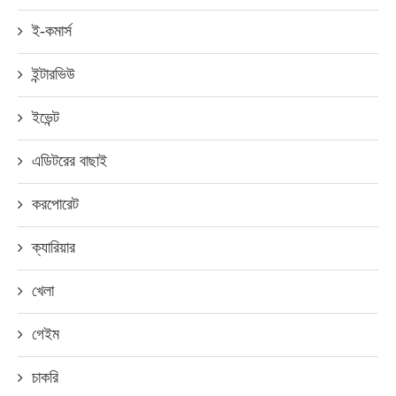
ই-কমার্স
ইন্টারভিউ
ইভেন্ট
এডিটরের বাছাই
করপোরেট
ক্যারিয়ার
খেলা
গেইম
চাকরি