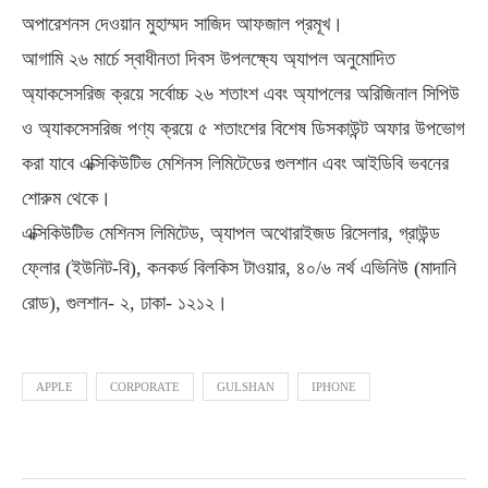
অপারেশনস দেওয়ান মুহাম্মদ সাজিদ আফজাল প্রমূখ।
আগামি ২৬ মার্চে স্বাধীনতা দিবস উপলক্ষ্যে অ্যাপল অনুমোদিত
অ্যাকসেসরিজ ক্রয়ে সর্বোচ্চ ২৬ শতাংশ এবং অ্যাপলের অরিজিনাল সিপিউ
ও অ্যাকসেসরিজ পণ্য ক্রয়ে ৫ শতাংশের বিশেষ ডিসকাউন্ট অফার উপভোগ
করা যাবে এক্সিকিউটিভ মেশিনস লিমিটেডের গুলশান এবং আইডিবি ভবনের
শোরুম থেকে।
এক্সিকিউটিভ মেশিনস লিমিটেড, অ্যাপল অথোরাইজড রিসেলার, গ্রাউন্ড
ফ্লোর (ইউনিট-বি), কনকর্ড বিলকিস টাওয়ার, ৪০/৬ নর্থ এভিনিউ (মাদানি
রোড), গুলশান- ২, ঢাকা- ১২১২।
APPLE
CORPORATE
GULSHAN
IPHONE