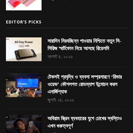
EDITOR’S PICKS
সারাদিন নিরবচ্ছিন্ন পাওয়ার নিশ্চিতে নতুন সি-
সিরিজ স্মার্টফোন নিয়ে আসছে রিয়েলমি
আগস্ট ৪, ২০২৬
টেকসই প্রবৃদ্ধি ও ব্যবসা সম্প্রসারণে ‘রিভার
ওয়েভ’ কৌশলগত রোডম্যাপ উন্মোচন করল
এনার্জিপ্যাক
জুলাই ২৪, ২০২৬
অবিরাম স্ক্রিন ব্যবহারের যুগে চোখের স্বস্তিও
এখন গুরুত্বপূর্ণ