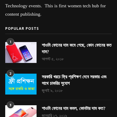
Technology events. This is first women tech hub for
content publishing.
POPULAR POSTS
1
শাওমি ফোনের দাম কমে গেছে, কোন ফোনের কত
দাম?
আগস্ট ৫, ২০১৮
2
সরকারি খরচে ফ্রি প্রশিক্ষণ দেবে সরকার এবং
সাথে চাকরির সুযোগ
জুলাই ৯, ২০১৮
3
শাওমি ফোনের দাম কমল, কোনটার দাম কত?
জানুয়ারি ১৭, ২০১৯