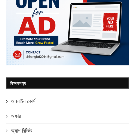
বিভাগসমূহ
অনলাইন কোর্স
অফার
অ্যাপ রিভিউ