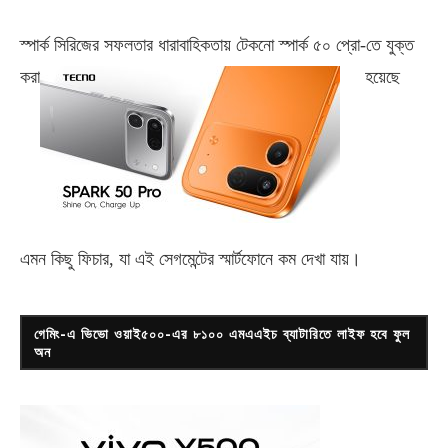
স্পার্ক সিরিজের সফলতার ধারাবাহিকতায় টেকনো
স্পার্ক ৫০ প্রো-
তে যুক্ত
করা
হয়েছে
এমন কিছু ফিচার, যা এই সেগমেন্টের স্মার্টফোনে কম দেখা যায়।
গেমিং-এ ভিভো ওয়াই৫০০-এর ৮১০০ এমএএইচ ব্যাটারিতে লাইফ হবে ফুল
অন