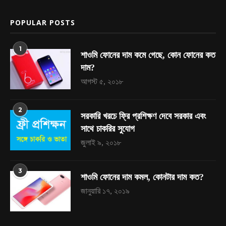
POPULAR POSTS
1
শাওমি ফোনের দাম কমে গেছে, কোন ফোনের কত
দাম?
আগস্ট ৫, ২০১৮
2
সরকারি খরচে ফ্রি প্রশিক্ষণ দেবে সরকার এবং
সাথে চাকরির সুযোগ
জুলাই ৯, ২০১৮
3
শাওমি ফোনের দাম কমল, কোনটার দাম কত?
জানুয়ারি ১৭, ২০১৯