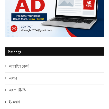
বিভাগসমূহ
অনলাইন কোর্স
অফার
অ্যাপ রিভিউ
ই-কমার্স