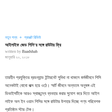
নতুন পন্য
প্রডাক্ট রিভিউ
আইলাইফ জেড পিসি’র সঙ্গে রাউটার ফ্রি
written by
Baadshah
জানুয়ারি ২০, ২০১৮
তারহীন প্রযুক্তির ব্রডব্যান্ড ইন্টারনেট সুবিধা না থাকলে কর্মজীবনে পিসি
অনেকটাই বোবো বাক্স হয়ে ওঠে। স্মার্ট জীবনে অন্যতম অনুষঙ্গ এই
ডিভাইসটিকে আরও স্বাচ্ছন্দ্যে ব্যবহার করার সুযোগ করে দিতে আইল
লাইফ অল ইন ওয়ান পিসির সঙ্গে রাউটার উপহার দিচ্ছে পণ্য পরিবেশক
প্রতিষ্ঠান স্টার টেক।