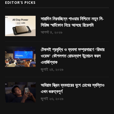
EDITOR’S PICKS
সারাদিন নিরবচ্ছিন্ন পাওয়ার নিশ্চিতে নতুন সি-
সিরিজ স্মার্টফোন নিয়ে আসছে রিয়েলমি
আগস্ট ৪, ২০২৬
টেকসই প্রবৃদ্ধি ও ব্যবসা সম্প্রসারণে ‘রিভার
ওয়েভ’ কৌশলগত রোডম্যাপ উন্মোচন করল
এনার্জিপ্যাক
জুলাই ২৪, ২০২৬
অবিরাম স্ক্রিন ব্যবহারের যুগে চোখের স্বস্তিও
এখন গুরুত্বপূর্ণ
জুলাই ২৩, ২০২৬