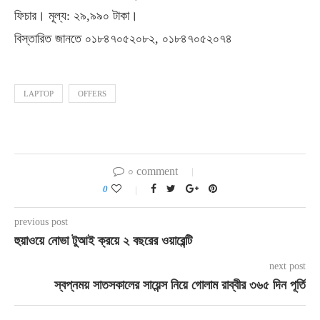
ফিচার। মূল্য: ২৯,৯৯০ টাকা।
বিস্তারিত জানতে ০১৮৪৭০৫২০৮২, ০১৮৪৭০৫২০৭৪
LAPTOP
OFFERS
০ comment
0
previous post
হুয়াওয়ে নোভা টুআই ক্রয়ে ২ বছরের ওয়ারেন্টি
next post
স্বপ্নময় সাতসকালের সায়েন্স নিয়ে গোলাম রাব্বীর ৩৬৫ দিন পূর্তি