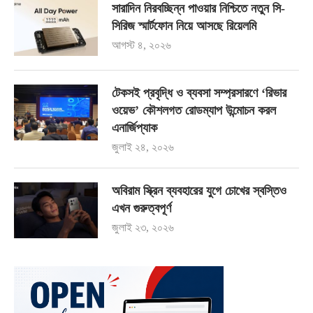
সারাদিন নিরবচ্ছিন্ন পাওয়ার নিশ্চিতে নতুন সি-
সিরিজ স্মার্টফোন নিয়ে আসছে রিয়েলমি
আগস্ট ৪, ২০২৬
টেকসই প্রবৃদ্ধি ও ব্যবসা সম্প্রসারণে ‘রিভার
ওয়েভ’ কৌশলগত রোডম্যাপ উন্মোচন করল
এনার্জিপ্যাক
জুলাই ২৪, ২০২৬
অবিরাম স্ক্রিন ব্যবহারের যুগে চোখের স্বস্তিও
এখন গুরুত্বপূর্ণ
জুলাই ২৩, ২০২৬