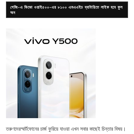
গেমিং-এ ভিভো ওয়াই৫০০-এর ৮১০০ এমএএইচ ব্যাটারিতে লাইফ হবে ফুল
অন
তরুণদেরস্মার্টফোনের চার্জ ফুরিয়ে যাওয়া এখন সবার কাছেই চিন্তার বিষয়।