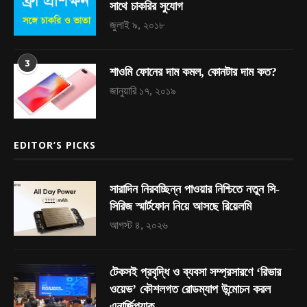
সাথে চাকরির সুযোগ
জুলাই ৯, ২০১৮
3
শাওমি ফোনের দাম কমল, কোনটার দাম কত?
জানুয়ারি ১৭, ২০১৯
EDITOR’S PICKS
সারাদিন নিরবচ্ছিন্ন পাওয়ার নিশ্চিতে নতুন সি-
সিরিজ স্মার্টফোন নিয়ে আসছে রিয়েলমি
আগস্ট ৪, ২০২৬
টেকসই প্রবৃদ্ধি ও ব্যবসা সম্প্রসারণে ‘রিভার
ওয়েভ’ কৌশলগত রোডম্যাপ উন্মোচন করল
এনার্জিপ্যাক