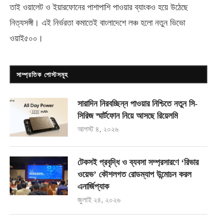
তাই ওয়ালেট ও ইয়ারফোনের পাশাপাশি পাওয়ার ব্যাংকও হয়ে উঠেছে
নিত্যসঙ্গী। এই নির্ভরতা কমাতেই বাংলাদেশে লঞ্চ হলো নতুন ভিভো
ওয়াই৫০০
।
সাম্প্রতিক পোস্টসমূহ
সারাদিন নিরবচ্ছিন্ন পাওয়ার নিশ্চিতে নতুন সি-
সিরিজ স্মার্টফোন নিয়ে আসছে রিয়েলমি
আগস্ট ৪, ২০২৬
টেকসই প্রবৃদ্ধি ও ব্যবসা সম্প্রসারণে ‘রিভার
ওয়েভ’ কৌশলগত রোডম্যাপ উন্মোচন করল
এনার্জিপ্যাক
জুলাই ২৪, ২০২৬