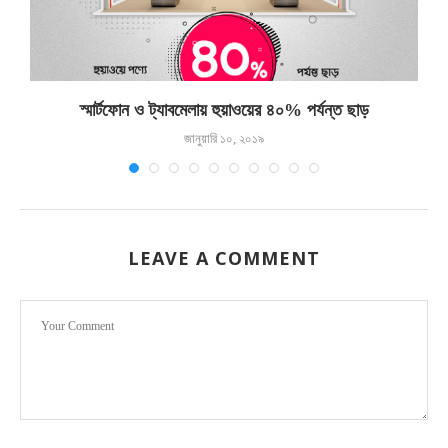
স্মার্টফোন ও ট্যাবমেলায় হুয়াওয়ের ৪০% পর্যন্ত ছাড়
৭
জানুয়ারি ১০, ২০১৯
LEAVE A COMMENT