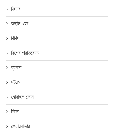
ফিচার
বাছাই খবর
বিবিধ
বিশেষ প্রতিবেদন
ব্যবসা
মটরস
মোবাইল ফোন
শিক্ষা
ুয়েটের স্বীকৃতি পেলো অপো এফ২১ প্রো
বাংলাদেশে স্মার্টফোন ব্র্যান্ড ওয়ানপ্
শেয়ারবাজার
ফাইভজি
প্রথম ফ্ল্যাগশিপ স্টোর উদ্বোধ