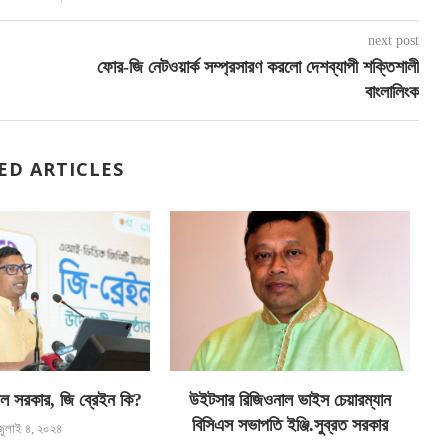
next post
ফোর-জি নেটওয়ার্ক সম্প্রসারণ করলো দেশব্যাপী শক্তিশালী
বাংলালিংক
ED ARTICLES
ল সরকার, জি ব্রেইন কি?
উইটসার রিজিওনাল ভাইস চেয়ারম্যান
ব
বিসিএস সভাপতি ইঞ্জি.সুব্রত সরকার
জুলাই ৪, ২০২৪