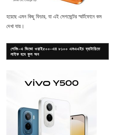
হয়েছে এমন কিছু ফিচার, যা এই সেগমেন্টের স্মার্টফোনে কম
দেখা যায়।
গেমিং-এ ভিভো ওয়াই৫০০-এর ৮১০০ এমএএইচ ব্যাটারিতে
লাইফ হবে ফুল অন