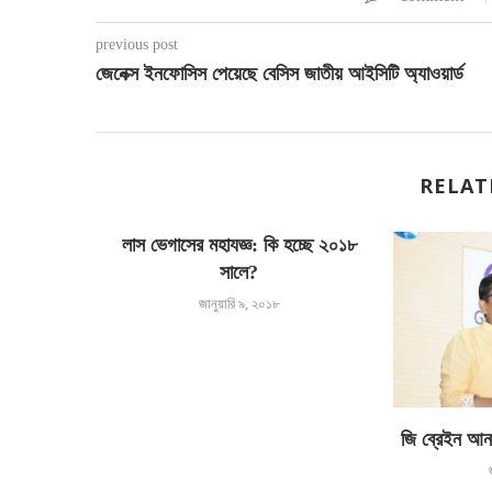
previous post
জেনেক্স ইনফোসিস পেয়েছে বেসিস জাতীয় আইসিটি অ্যাওয়ার্ড
RELAT
লাস ভেগাসের মহাযজ্ঞ: কি হচ্ছে ২০১৮
সালে?
জানুয়ারি ৯, ২০১৮
ডেড স্মার্টফোন
জি ব্রেইন আন
ণফোন