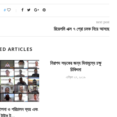
0
next post
রিয়েলমি এক্স ৭ প্রো চমক নিয়ে আসছে
ED ARTICLES
নিরাপদ সড়কের জন্য বিনামূল্যে চক্ষু
চিকিৎসা
এপ্রিল ২৭, ২০১৯
থাপনা ও পরিচালন ব্যয় এবং
স্ম
টাইম টু...