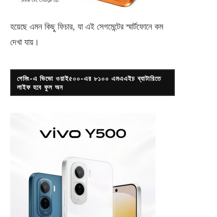
জানুয়ারি ১১, ২০১৯
ডিসেম্বর ২২, ২০১৮
হয়েছে এমন কিছু ফিচার, যা এই সেগমেন্টের স্মার্টফোনে কম
দেখা যায়।
গেমিং-এ ভিভো ওয়াই৫০০-এর ৮১০০ এমএএইচ ব্যাটারিতে
লাইফ হবে ফুল অন