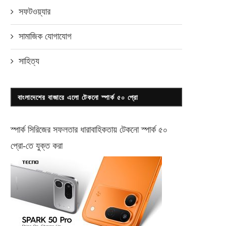
সফটওয়্যার
সামাজিক যোগাযোগ
সাহিত্য
বাংলাদেশের বাজারে এলো টেকনো স্পার্ক ৫০ প্রো
স্পার্ক সিরিজের সফলতার ধারাবাহিকতায় টেকনো
স্পার্ক ৫০
প্রো-
তে যুক্ত করা
ার্টফোন অ্যান্ড ট্যাব এক্সপোতে ৪০ শতাংশ
স্বতঃফূর্ত অংশগ্রহণের মধ্য দিয়ে
ছাড় ঘোষণা...
হলো ‘মাই গ্যালাক্সি...