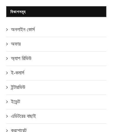
বিভাগসমূহ
অনলাইন কোর্স
অফার
অ্যাপ রিভিউ
ই-কমার্স
ইন্টারভিউ
ইভেন্ট
এডিটরের বাছাই
করপোরেট