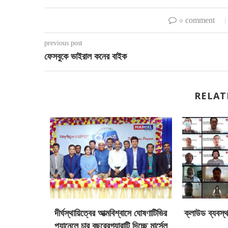
০ comment
previous post
ফেসবুকে ভাইরাল কনের বাইক
RELAT
 যেভাবে
দীর্ঘস্থায়িত্বের আত্মবিশ্বাসে ঘোষণাটিভির
ক্লাউড ব্যবস্
প্যানেলে চার বছরেরগ্যারান্টি দিচ্ছে মার্সেল
২