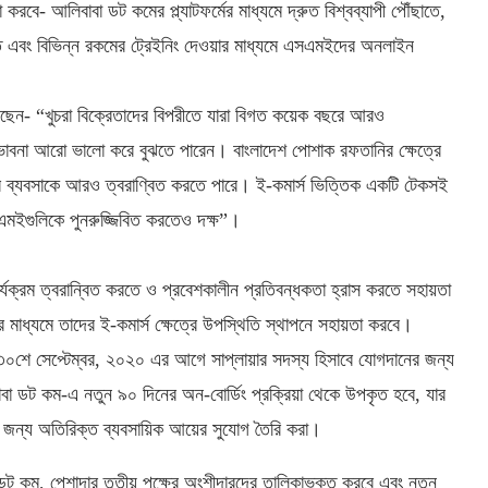
 করবে- আলিবাবা ডট কমের প্ল্যাটফর্মের মাধ্যমে দ্রুত বিশ্বব্যাপী পৌঁছাতে,
তে এবং বিভিন্ন রকমের ট্রেইনিং দেওয়ার মাধ্যমে এসএমইদের অনলাইন
েছেন- “খুচরা বিক্রেতাদের বিপরীতে যারা বিগত কয়েক বছরে আরও
সম্ভাবনা আরো ভালো করে বুঝতে পারেন। বাংলাদেশ পোশাক রফতানির ক্ষেত্রে
াদের ব্যবসাকে আরও ত্বরাণ্বিত করতে পারে। ই-কমার্স ভিত্তিক একটি টেকসই
মইগুলিকে পুনরুজ্জিবিত করতেও দক্ষ”।
যক্রম ত্বরান্বিত করতে ও প্রবেশকালীন প্রতিবন্ধকতা হ্রাস করতে সহায়তা
াধ্যমে তাদের ই-কমার্স ক্ষেত্রে উপস্থিতি স্থাপনে সহায়তা করবে।
 ৩০শে সেপ্টেম্বর, ২০২০ এর আগে সাপ্লায়ার সদস্য হিসাবে যোগদানের জন্য
বা ডট কম-এ নতুন ৯০ দিনের অন-বোর্ডিং প্রক্রিয়া থেকে উপকৃত হবে, যার
দের জন্য অতিরিক্ত ব্যবসায়িক আয়ের সুযোগ তৈরি করা।
 কম, পেশাদার তৃতীয় পক্ষের অংশীদারদের তালিকাভুক্ত করবে এবং নতুন