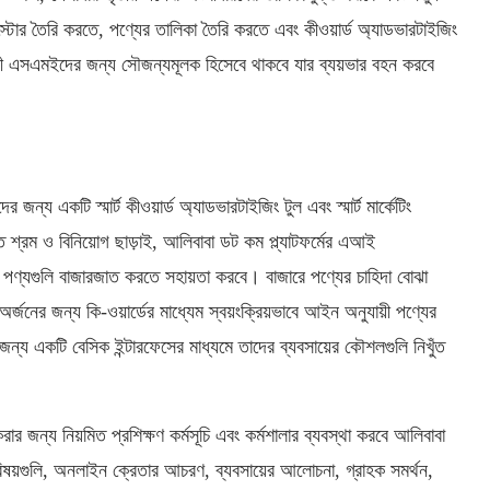
োর তৈরি করতে, পণ্যের তালিকা তৈরি করতে এবং কীওয়ার্ড অ্যাডভারটাইজিং
ী এসএমইদের জন্য সৌজন্যমূলক হিসেবে থাকবে যার ব্যয়ভার বহন করবে
ন্য একটি স্মার্ট কীওয়ার্ড অ্যাডভারটাইজিং টুল এবং স্মার্ট মার্কেটিং
ত শ্রম ও বিনিয়োগ ছাড়াই, আলিবাবা ডট কম প্ল্যাটফর্মের এআই
র পণ্যগুলি বাজারজাত করতে সহায়তা করবে। বাজারে পণ্যের চাহিদা বোঝা
ক অর্জনের জন্য কি-ওয়ার্ডের মাধ্যেম স্বয়ংক্রিয়ভাবে আইন অনুযায়ী পণ্যের
র জন্য একটি বেসিক ইন্টারফেসের মাধ্যমে তাদের ব্যবসায়ের কৌশলগুলি নিখুঁত
র জন্য নিয়মিত প্রশিক্ষণ কর্মসূচি এবং কর্মশালার ব্যবস্থা করবে আলিবাবা
িষয়গুলি, অনলাইন ক্রেতার আচরণ, ব্যবসায়ের আলোচনা, গ্রাহক সমর্থন,