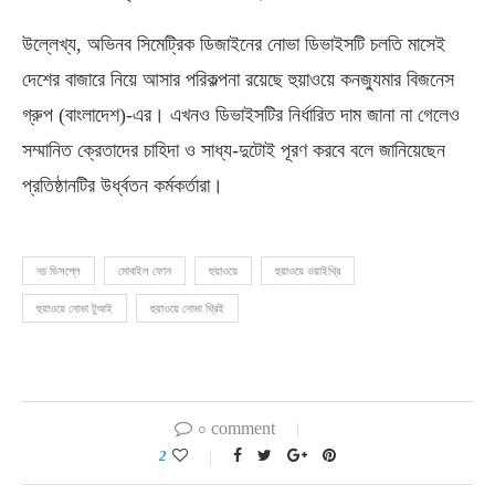
উল্লেখ্য, অভিনব সিমেট্রিক ডিজাইনের নোভা ডিভাইসটি চলতি মাসেই
দেশের বাজারে নিয়ে আসার পরিকল্পনা রয়েছে হুয়াওয়ে কনজ্যুমার বিজনেস
গ্রুপ (বাংলাদেশ)-এর। এখনও ডিভাইসটির নির্ধারিত দাম জানা না গেলেও
সম্মানিত ক্রেতাদের চাহিদা ও সাধ্য-দুটোই পূরণ করবে বলে জানিয়েছেন
প্রতিষ্ঠানটির উর্ধ্বতন কর্মকর্তারা।
নচ ডিসপ্লে
মোবাইল ফোন
হুয়াওয়ে
হুয়াওয়ে ওয়াইথ্রি
হুয়াওয়ে নোভা টুআই
হুয়াওয়ে নোভা থ্রিই
০ comment
2