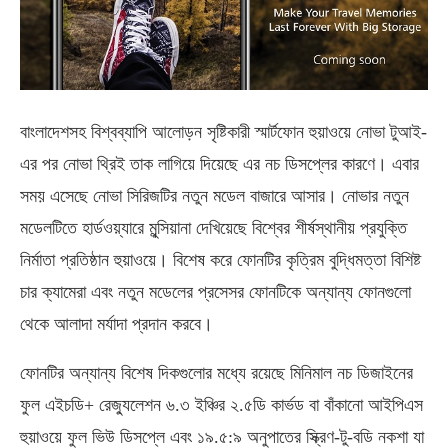
বাংলাদেশসহ বিশ্বব্যাপি আলোড়ন সৃষ্টিকারী স্মার্টফোন হুয়াওয়ে নোভা টুআই-
এর পর নোভা থ্রিই তাক লাগিয়ে দিয়েছে এর নচ ডিসপ্লের কারণে। এবার
সময় এসেছে নোভা সিরিজটির নতুন মডেল বাজারে আসার। নোভার নতুন
মডেলটিতে হার্ডওয়্যারে মুন্সিয়ানা দেখিয়েছে বিশ্বের শীর্ষস্থানীয় প্রযুক্তি
নির্মাতা প্রতিষ্ঠান হুয়াওয়ে। বিশেষ করে ফোনটির কৃত্রিম বুদ্ধিমত্তা বিশিষ্ট
চার ক্যামেরা এবং নতুন মডেলের প্রসেসর ফোনটিকে অন্যান্য ফোনগুলো
থেকে আলাদা মর্যাদা প্রদান করবে।
ফোনটির অন্যান্য বিশেষ দিকগুলোর মধ্যে রয়েছে মিনিমাল নচ ডিজাইনের
ফুল এইচডি+ রেজ্যুলেশন ৬.৩ ইঞ্চির ২.৫ডি কার্ভড বা বাঁকানো আইপিএস
হুয়াওয়ে ফুল ভিউ ডিসপ্লে এবং ১৯.৫:৯ অনুপাতের স্ক্রিণ-টু-বডি নকশা যা