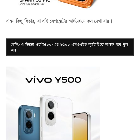
এমন কিছু ফিচার, যা এই সেগমেন্টের স্মার্টফোনে কম দেখা যায়।
গেমিং-এ ভিভো ওয়াই৫০০-এর ৮১০০ এমএএইচ ব্যাটারিতে লাইফ হবে ফুল
অন