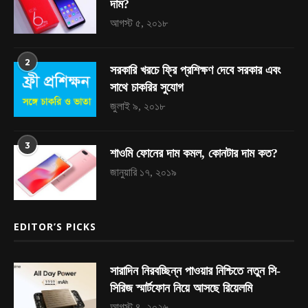
দাম?
আগস্ট ৫, ২০১৮
2
সরকারি খরচে ফ্রি প্রশিক্ষণ দেবে সরকার এবং
সাথে চাকরির সুযোগ
জুলাই ৯, ২০১৮
3
শাওমি ফোনের দাম কমল, কোনটার দাম কত?
জানুয়ারি ১৭, ২০১৯
EDITOR’S PICKS
সারাদিন নিরবচ্ছিন্ন পাওয়ার নিশ্চিতে নতুন সি-
সিরিজ স্মার্টফোন নিয়ে আসছে রিয়েলমি
আগস্ট ৪, ২০২৬