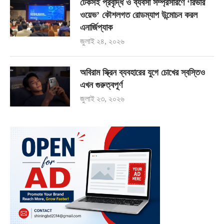
টেকসই প্রবৃদ্ধি ও ব্যবসা সম্প্রসারণে ‘রিভার
ওয়েভ’ কৌশলগত রোডম্যাপ উন্মোচন করল
এনার্জিপ্যাক
জুলাই ২৪, ২০২৬
অবিরাম স্ক্রিন ব্যবহারের যুগে চোখের স্বস্তিও
এখন গুরুত্বপূর্ণ
জুলাই ২৩, ২০২৬