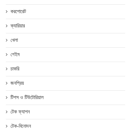
করপোরেট
ক্যারিয়ার
খেলা
গেইম
চাকরি
জনপ্রিয়
টিপস ও টিউটোরিয়াল
টেক ফ্যাশন
টেক-বিনোদন