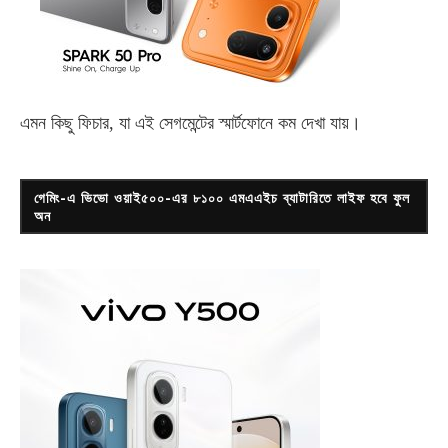
এমন কিছু ফিচার, যা এই সেগমেন্টের স্মার্টফোনে কম দেখা যায়।
গেমিং-এ ভিভো ওয়াই৫০০-এর ৮১০০ এমএএইচ ব্যাটারিতে লাইফ হবে ফুল
অন