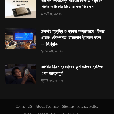
সারাদিন নিরবচ্ছিন্ন পাওয়ার নিশ্চিতে নতুন সি-
সিরিজ স্মার্টফোন নিয়ে আসছে রিয়েলমি
আগস্ট ৪, ২০২৬
টেকসই প্রবৃদ্ধি ও ব্যবসা সম্প্রসারণে ‘রিভার
ওয়েভ’ কৌশলগত রোডম্যাপ উন্মোচন করল
এনার্জিপ্যাক
জুলাই ২৪, ২০২৬
অবিরাম স্ক্রিন ব্যবহারের যুগে চোখের স্বস্তিও
এখন গুরুত্বপূর্ণ
জুলাই ২৩, ২০২৬
Contact US
About Techjano
Sitemap
Privacy Policy