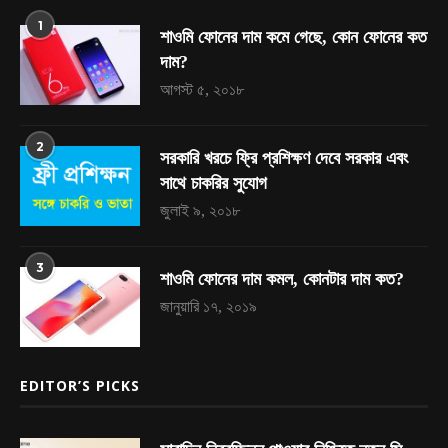
1
শাওমি ফোনের দাম কমে গেছে, কোন ফোনের কত
দাম?
আগস্ট ৫, ২০১৮
2
সরকারি খরচে ফ্রি প্রশিক্ষণ দেবে সরকার এবং
সাথে চাকরির সুযোগ
জুলাই ৯, ২০১৮
3
শাওমি ফোনের দাম কমল, কোনটার দাম কত?
জানুয়ারি ১৭, ২০১৯
EDITOR’S PICKS