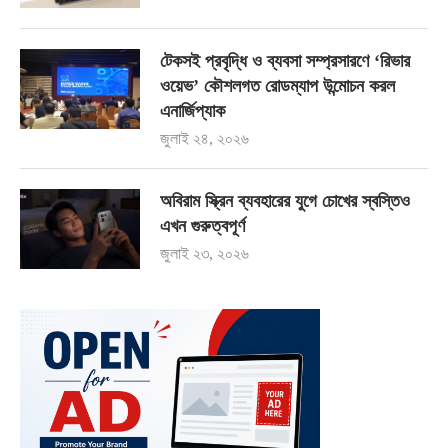
টেকসই প্রবৃদ্ধি ও ব্যবসা সম্প্রসারণে ‘রিভার
ওয়েভ’ কৌশলগত রোডম্যাপ উন্মোচন করল
এনার্জিপ্যাক
জুলাই ২৪, ২০২৬
অবিরাম স্ক্রিন ব্যবহারের যুগে চোখের স্বস্তিও
এখন গুরুত্বপূর্ণ
জুলাই ২৩, ২০২৬