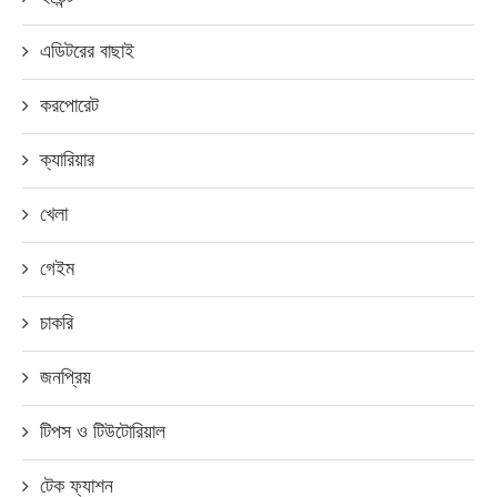
এডিটরের বাছাই
করপোরেট
ক্যারিয়ার
খেলা
গেইম
চাকরি
জনপ্রিয়
টিপস ও টিউটোরিয়াল
টেক ফ্যাশন