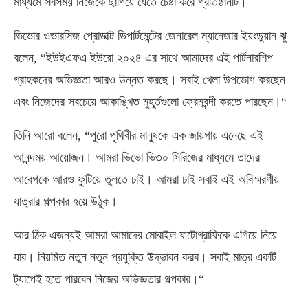
মাধ্যমে সবসময় নিজেকে ছাপিয়ে যেতে চেষ্টা করে প্রতিষ্ঠানটি।
ভিভোর ওভারসিজ প্রোডাক্ট ডিপার্টমেন্টের জেনারেল ম্যানেজার ইয়ংডুয়ান ঝু
বলেন, “ইউইএফএ ইউরো ২০২৪ এর সাথে আমাদের এই পার্টনারশিপ
গ্রাহকদের অভিজ্ঞতা আরও উন্নত করছে। সবাই খেলা উপভোগ করছেন
এবং নিজেদের সবচেয়ে আকাঙ্খিত মুহূর্তগুলো ফ্রেমবন্দী করতে পারছেন।“
তিনি আরো বলেন, “পুরো পৃথিবীর মানুষকে এক জায়গায় এনেছে এই
আনন্দময় আয়োজন। আমরা ভিভো ভি৩০ সিরিজের মাধ্যমে তাদের
আবেগকে আরও ফুটিয়ে তুলতে চাই। আমরা চাই সবাই এই অবিস্মরণীয়
যাত্রার গল্পকার হয়ে উঠুক।
আর ঠিক এজন্যই আমরা আমাদের মোবাইল ফটোগ্রাফিকে এগিয়ে নিয়ে
যাব। নিয়মিত নতুন নতুন প্রযুক্তি উদ্ভাবন করব। সবাই মাত্র একটি
ট্যাপেই হতে পারবেন নিজের অভিজ্ঞতার গল্পকার।“