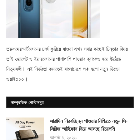
তরুণদেরস্মার্টফোনের চার্জ ফুরিয়ে যাওয়া এখন সবার কাছেই চিন্তার বিষয়।
তাই ওয়ালেট ও ইয়ারফোনের পাশাপাশি পাওয়ার ব্যাংকও হয়ে উঠেছে
নিত্যসঙ্গী। এই নির্ভরতা কমাতেই বাংলাদেশে লঞ্চ হলো নতুন ভিভো
ওয়াই৫০০
।
সাম্প্রতিক পোস্টসমূহ
সারাদিন নিরবচ্ছিন্ন পাওয়ার নিশ্চিতে নতুন সি-
সিরিজ স্মার্টফোন নিয়ে আসছে রিয়েলমি
আগস্ট ৪, ২০২৬