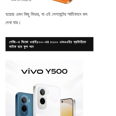
হয়েছে এমন কিছু ফিচার, যা এই সেগমেন্টের স্মার্টফোনে কম
দেখা যায়।
গেমিং-এ ভিভো ওয়াই৫০০-এর ৮১০০ এমএএইচ ব্যাটারিতে
লাইফ হবে ফুল অন