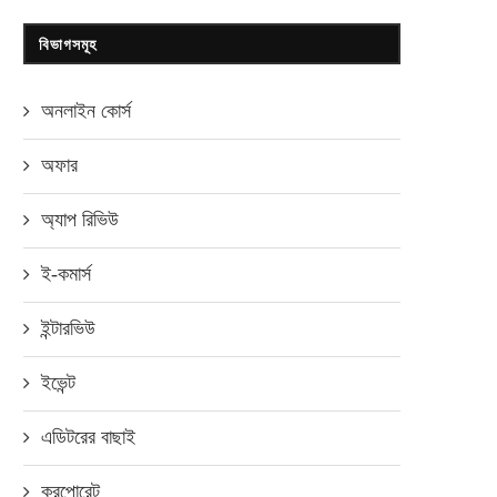
বিভাগসমূহ
অনলাইন কোর্স
অফার
অ্যাপ রিভিউ
ই-কমার্স
ইন্টারভিউ
ইভেন্ট
এডিটরের বাছাই
করপোরেট