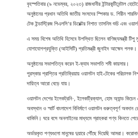
বৃহস্পতিবার (৯ নভেম্বর, ২০২৩) রাজধানীর ইন্টারকন্টিনেন্টাল 
অনুষ্ঠানের প্রধান অতিথি জাতীয় সংসদের স্পিকার ড. শিরীন শারমিন
টেক ইন্ডাস্ট্রিজ পিএলসি’র ডিরেক্টর নিশাত তাসনিম শুচি এবং 
এ সময় বিশেষ অতিথি হিসেবে উপস্থিত ছিলেন বাণিজ্যমন্ত্রী টিপু 
যোগাযোগপ্রযুক্তি (আইসিটি) প্রতিমন্ত্রী জুনাইদ আহ্মেদ পলক।
অনুষ্ঠানের সভাপতিত্ব করেন ই-ক্যাব সভাপতি শমী কায়সার।
পুরস্কার প্রাপ্তির প্রতিক্রিয়ায় ওয়ালটন হাই-টেকের পরিচালক ন
দায়িত্ব আরো বেড়ে যায়।
ওয়ালটন দেশের ইলেকট্রনি·, ইলেকট্রিক্যাল, হোম অ্যান্ড কিচেন 
অবস্থান ও স্মার্ট বাংলাদেশ বিনির্মাণে ওয়ালটন গুরুত্বপূর্ণ অ
থাকিনি। ঘরে বসে অনলাইনের মাধ্যমে গ্রাহকরা পণ্য কিনতে পে
অর্ডারকৃত পণ্যগুলো মানুষের দুয়ারে পৌঁছে দিয়েছি আমরা। করো