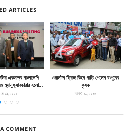
ED ARTICLES
ভির একমাত্র বাংলাদেশি
ওয়ালটন ফ্রিজ কিনে গাড়ি পেলেন রংপুরের
প
 ম্যানুফ্যাকচারার হলো...
কৃষক
মে ২৯, ২০২২
আগস্ট ১১, ২০১৮
 A COMMENT