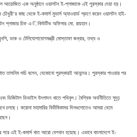
হোটেলে আয়োজিত এক অনুষ্ঠানে ওয়ালটন ই-প্লাজাকে এই পুরস্কার দেয়া হয়।
 চৌধুরী’র কাছ থেকে ই-কমার্স মুভার্স অ্যাওয়ার্ড গ্রহণ করেন ওয়ালটন হাই-
ওয়ালটন প্লাজার চিফ এ·িকিউটিভ অফিসার মো. রায়হান।
মুনশি, ডাক ও টেলিযোগাযোগমন্ত্রী মোস্তাফা জব্বার, তথ্য ও
িশাত তাসনিম শুচি বলেন, যেকোনো পুরস্কারই আনন্দের। পুরস্কার পাওয়ার পর
এবং ডিজিটাল ডিভাইস উৎপাদন খাতে পথিকৃৎ। বৈশ্বিক অর্থনীতিতে সুদৃঢ়
বদান রেখে চলছে। করোনা মহামারির বিভীষিকাময় দিনগুলোতেও আমরা থেমে
রেছেন।
নার পরে এই ই-কমার্স খাত আরো বেগবান হয়েছে। এভাবে বাংলাদেশে ই-