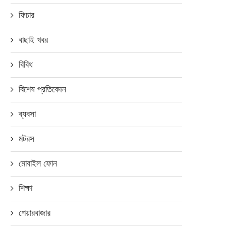
ফিচার
বাছাই খবর
বিবিধ
বিশেষ প্রতিবেদন
ব্যবসা
্রযুক্তি পণ্য কিনলে ডিসিএল স্মার্টফোন
ঈদে ভিভো কিনলেই উপহার
মটরস
জেতার সুযোগ
জুলাই ৩, ২০২২
জুলাই ৪, ২০১৮
মোবাইল ফোন
শিক্ষা
শেয়ারবাজার