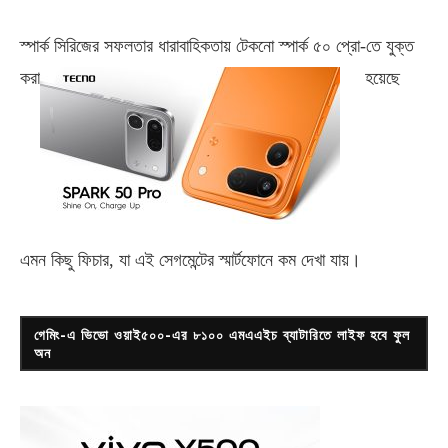
স্পার্ক সিরিজের সফলতার ধারাবাহিকতায় টেকনো
স্পার্ক ৫০ প্রো-
তে যুক্ত
করা
হয়েছে
এমন কিছু ফিচার, যা এই সেগমেন্টের স্মার্টফোনে কম দেখা যায়।
গেমিং-এ ভিভো ওয়াই৫০০-এর ৮১০০ এমএএইচ ব্যাটারিতে লাইফ হবে ফুল
অন