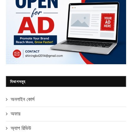
বিভাগসমূহ
অনলাইন কোর্স
অফার
অ্যাপ রিভিউ