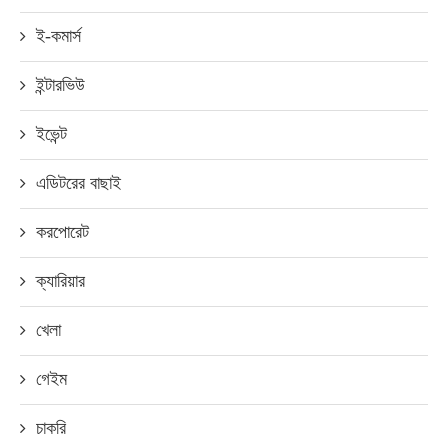
ই-কমার্স
ইন্টারভিউ
ইভেন্ট
এডিটরের বাছাই
করপোরেট
ক্যারিয়ার
খেলা
গেইম
চাকরি