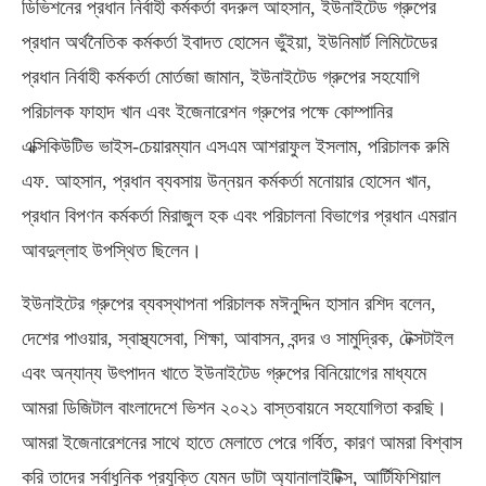
ডিভিশনের প্রধান নির্বাহী কর্মকর্তা বদরুল আহসান, ইউনাইটেড গ্রুপের
প্রধান অর্থনৈতিক কর্মকর্তা ইবাদত হোসেন ভুঁইয়া, ইউনিমার্ট লিমিটেডের
প্রধান নির্বাহী কর্মকর্তা মোর্তজা জামান, ইউনাইটেড গ্রুপের সহযোগি
পরিচালক ফাহাদ খান এবং ইজেনারেশন গ্রুপের পক্ষে কোম্পানির
এক্সিকিউটিভ ভাইস-চেয়ারম্যান এসএম আশরাফুল ইসলাম, পরিচালক রুমি
এফ. আহসান, প্রধান ব্যবসায় উন্নয়ন কর্মকর্তা মনোয়ার হোসেন খান,
প্রধান বিপণন কর্মকর্তা মিরাজুল হক এবং পরিচালনা বিভাগের প্রধান এমরান
আবদুল্লাহ উপস্থিত ছিলেন।
ইউনাইটের গ্রুপের ব্যবস্থাপনা পরিচালক মঈনুদ্দিন হাসান রশিদ বলেন,
দেশের পাওয়ার, স্বাস্থ্যসেবা, শিক্ষা, আবাসন, বন্দর ও সামুদ্রিক, টেক্সটাইল
এবং অন্যান্য উৎপাদন খাতে ইউনাইটেড গ্রুপের বিনিয়োগের মাধ্যমে
আমরা ডিজিটাল বাংলাদেশে ভিশন ২০২১ বাস্তবায়নে সহযোগিতা করছি।
আমরা ইজেনারেশনের সাথে হাতে মেলাতে পেরে গর্বিত, কারণ আমরা বিশ্বাস
করি তাদের সর্বাধুনিক প্রযুক্তি যেমন ডাটা অ্যানালাইটিক্স, আর্টিফিশিয়াল