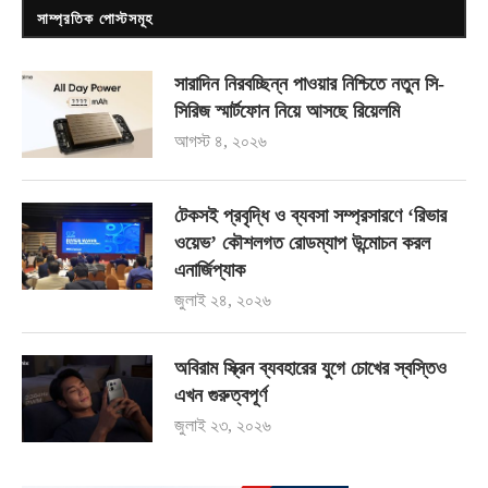
সাম্প্রতিক পোস্টসমূহ
সারাদিন নিরবচ্ছিন্ন পাওয়ার নিশ্চিতে নতুন সি-
সিরিজ স্মার্টফোন নিয়ে আসছে রিয়েলমি
আগস্ট ৪, ২০২৬
টেকসই প্রবৃদ্ধি ও ব্যবসা সম্প্রসারণে ‘রিভার
ওয়েভ’ কৌশলগত রোডম্যাপ উন্মোচন করল
এনার্জিপ্যাক
জুলাই ২৪, ২০২৬
অবিরাম স্ক্রিন ব্যবহারের যুগে চোখের স্বস্তিও
এখন গুরুত্বপূর্ণ
জুলাই ২৩, ২০২৬