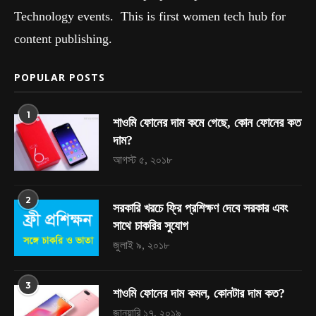
Technology events. This is first women tech hub for
content publishing.
POPULAR POSTS
1
শাওমি ফোনের দাম কমে গেছে, কোন ফোনের কত
দাম?
আগস্ট ৫, ২০১৮
2
সরকারি খরচে ফ্রি প্রশিক্ষণ দেবে সরকার এবং
সাথে চাকরির সুযোগ
জুলাই ৯, ২০১৮
3
শাওমি ফোনের দাম কমল, কোনটার দাম কত?
জানুয়ারি ১৭, ২০১৯