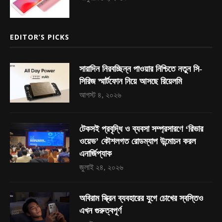
EDITOR’S PICKS
সারাদিন নিরবচ্ছিন্ন পাওয়ার নিশ্চিতে নতুন সি-
সিরিজ স্মার্টফোন নিয়ে আসছে রিয়েলমি
আগস্ট ৪, ২০২৬
টেকসই প্রবৃদ্ধি ও ব্যবসা সম্প্রসারণে ‘রিভার
ওয়েভ’ কৌশলগত রোডম্যাপ উন্মোচন করল
এনার্জিপ্যাক
জুলাই ২৪, ২০২৬
অবিরাম স্ক্রিন ব্যবহারের যুগে চোখের স্বস্তিও
এখন গুরুত্বপূর্ণ