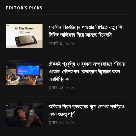
EDITOR’S PICKS
সারাদিন নিরবচ্ছিন্ন পাওয়ার নিশ্চিতে নতুন সি-
সিরিজ স্মার্টফোন নিয়ে আসছে রিয়েলমি
আগস্ট ৪, ২০২৬
টেকসই প্রবৃদ্ধি ও ব্যবসা সম্প্রসারণে ‘রিভার
ওয়েভ’ কৌশলগত রোডম্যাপ উন্মোচন করল
এনার্জিপ্যাক
জুলাই ২৪, ২০২৬
অবিরাম স্ক্রিন ব্যবহারের যুগে চোখের স্বস্তিও
এখন গুরুত্বপূর্ণ
জুলাই ২৩, ২০২৬