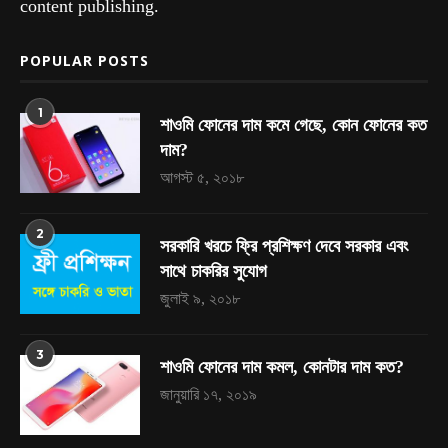
content publishing.
POPULAR POSTS
1
শাওমি ফোনের দাম কমে গেছে, কোন ফোনের কত
দাম?
আগস্ট ৫, ২০১৮
2
সরকারি খরচে ফ্রি প্রশিক্ষণ দেবে সরকার এবং
সাথে চাকরির সুযোগ
জুলাই ৯, ২০১৮
3
শাওমি ফোনের দাম কমল, কোনটার দাম কত?
জানুয়ারি ১৭, ২০১৯