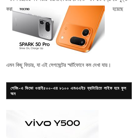
করা
হয়েছে
এমন কিছু ফিচার, যা এই সেগমেন্টের স্মার্টফোনে কম দেখা যায়।
গেমিং-এ ভিভো ওয়াই৫০০-এর ৮১০০ এমএএইচ ব্যাটারিতে লাইফ হবে ফুল
অন