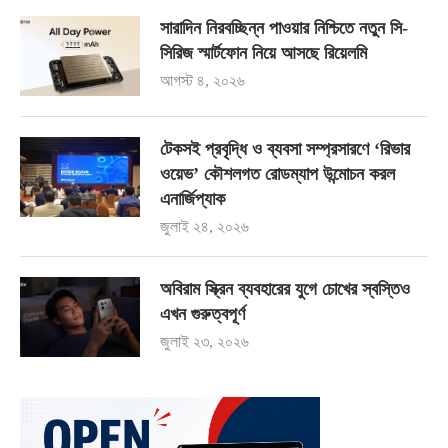
সারাদিন নিরবচ্ছিন্ন পাওয়ার নিশ্চিতে নতুন সি-
সিরিজ স্মার্টফোন নিয়ে আসছে রিয়েলমি
আগস্ট ৪, ২০২৬
টেকসই প্রবৃদ্ধি ও ব্যবসা সম্প্রসারণে ‘রিভার
ওয়েভ’ কৌশলগত রোডম্যাপ উন্মোচন করল
এনার্জিপ্যাক
জুলাই ২৪, ২০২৬
অবিরাম স্ক্রিন ব্যবহারের যুগে চোখের স্বস্তিও
এখন গুরুত্বপূর্ণ
জুলাই ২৩, ২০২৬