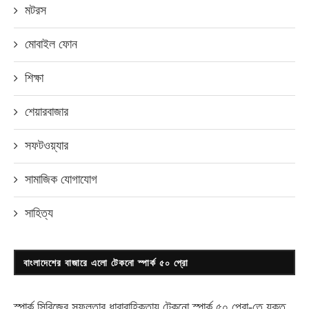
মটরস
মোবাইল ফোন
শিক্ষা
শেয়ারবাজার
সফটওয়্যার
সামাজিক যোগাযোগ
সাহিত্য
বাংলাদেশের বাজারে এলো টেকনো স্পার্ক ৫০ প্রো
স্পার্ক সিরিজের সফলতার ধারাবাহিকতায় টেকনো
স্পার্ক ৫০ প্রো-
তে যুক্ত