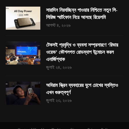
সারাদিন নিরবচ্ছিন্ন পাওয়ার নিশ্চিতে নতুন সি-
সিরিজ স্মার্টফোন নিয়ে আসছে রিয়েলমি
আগস্ট ৪, ২০২৬
টেকসই প্রবৃদ্ধি ও ব্যবসা সম্প্রসারণে ‘রিভার
ওয়েভ’ কৌশলগত রোডম্যাপ উন্মোচন করল
এনার্জিপ্যাক
জুলাই ২৪, ২০২৬
অবিরাম স্ক্রিন ব্যবহারের যুগে চোখের স্বস্তিও
এখন গুরুত্বপূর্ণ
জুলাই ২৩, ২০২৬