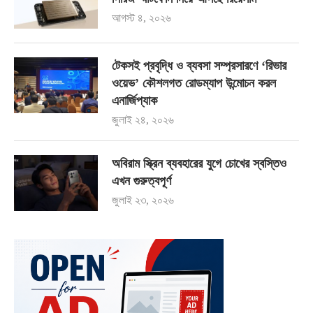
আগস্ট ৪, ২০২৬
টেকসই প্রবৃদ্ধি ও ব্যবসা সম্প্রসারণে ‘রিভার
ওয়েভ’ কৌশলগত রোডম্যাপ উন্মোচন করল
এনার্জিপ্যাক
জুলাই ২৪, ২০২৬
অবিরাম স্ক্রিন ব্যবহারের যুগে চোখের স্বস্তিও
এখন গুরুত্বপূর্ণ
জুলাই ২৩, ২০২৬