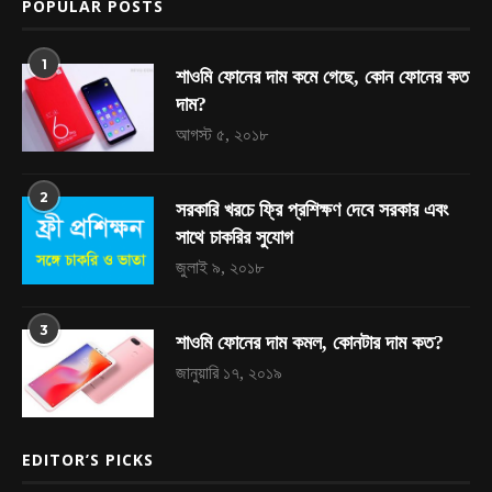
POPULAR POSTS
1
শাওমি ফোনের দাম কমে গেছে, কোন ফোনের কত
দাম?
আগস্ট ৫, ২০১৮
2
সরকারি খরচে ফ্রি প্রশিক্ষণ দেবে সরকার এবং
সাথে চাকরির সুযোগ
জুলাই ৯, ২০১৮
3
শাওমি ফোনের দাম কমল, কোনটার দাম কত?
জানুয়ারি ১৭, ২০১৯
EDITOR’S PICKS