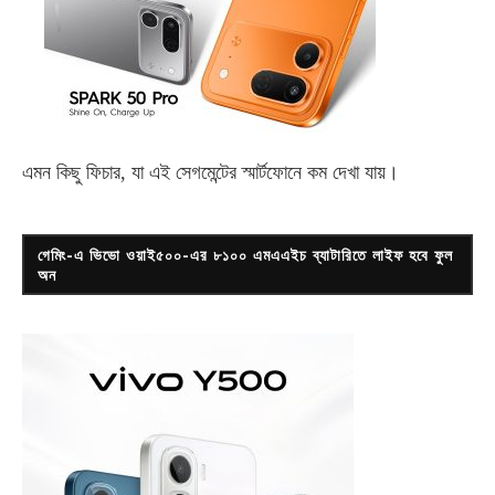
এমন কিছু ফিচার, যা এই সেগমেন্টের স্মার্টফোনে কম দেখা যায়।
গেমিং-এ ভিভো ওয়াই৫০০-এর ৮১০০ এমএএইচ ব্যাটারিতে লাইফ হবে ফুল
অন