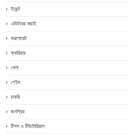
ইভেন্ট
এডিটরের বাছাই
করপোরেট
ক্যারিয়ার
খেলা
গেইম
চাকরি
জনপ্রিয়
টিপস ও টিউটোরিয়াল