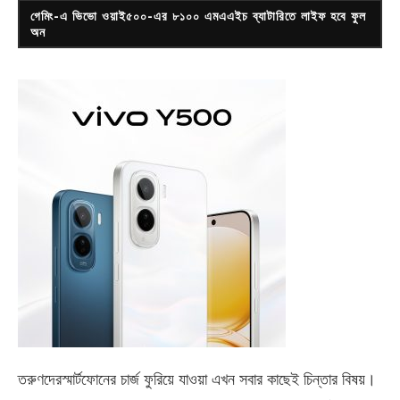
গেমিং-এ ভিভো ওয়াই৫০০-এর ৮১০০ এমএএইচ ব্যাটারিতে লাইফ হবে ফুল
অন
তরুণদেরস্মার্টফোনের চার্জ ফুরিয়ে যাওয়া এখন সবার কাছেই চিন্তার বিষয়।