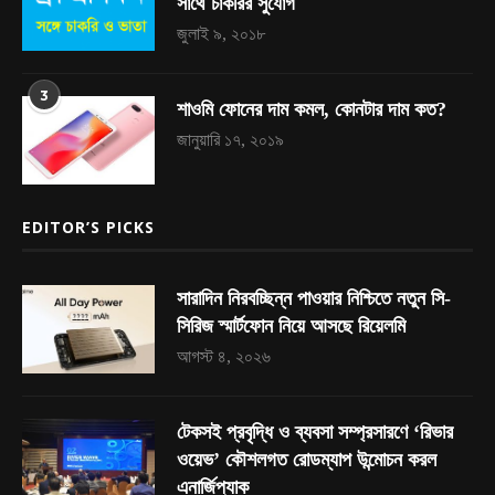
সাথে চাকরির সুযোগ
জুলাই ৯, ২০১৮
3
শাওমি ফোনের দাম কমল, কোনটার দাম কত?
জানুয়ারি ১৭, ২০১৯
EDITOR’S PICKS
সারাদিন নিরবচ্ছিন্ন পাওয়ার নিশ্চিতে নতুন সি-
সিরিজ স্মার্টফোন নিয়ে আসছে রিয়েলমি
আগস্ট ৪, ২০২৬
টেকসই প্রবৃদ্ধি ও ব্যবসা সম্প্রসারণে ‘রিভার
ওয়েভ’ কৌশলগত রোডম্যাপ উন্মোচন করল
এনার্জিপ্যাক