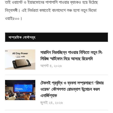
তাই ওয়ালেট ও ইয়ারফোনের পাশাপাশি পাওয়ার ব্যাংকও হয়ে উঠেছে
নিত্যসঙ্গী। এই নির্ভরতা কমাতেই বাংলাদেশে লঞ্চ হলো নতুন ভিভো
ওয়াই৫০০
।
সাম্প্রতিক পোস্টসমূহ
সারাদিন নিরবচ্ছিন্ন পাওয়ার নিশ্চিতে নতুন সি-
সিরিজ স্মার্টফোন নিয়ে আসছে রিয়েলমি
আগস্ট ৪, ২০২৬
টেকসই প্রবৃদ্ধি ও ব্যবসা সম্প্রসারণে ‘রিভার
ওয়েভ’ কৌশলগত রোডম্যাপ উন্মোচন করল
এনার্জিপ্যাক
জুলাই ২৪, ২০২৬