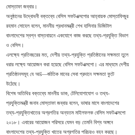
মোস্তাফা জব্বার।
অনুষ্ঠানের উদ্বোধনী বক্তব্যে বেসিস সফটএক্সপোর আহ্বায়ক মোস্তাফিজুর
রহমান সোহেল বলেন, মাননীয় প্রধানমন্ত্রী শেখ হাসিনার ডিজিটাল
বাংলাদেশের স্বপ্ন বাস্তবায়নে একযোগে কাজ করছে তথ্য-প্রযুক্তি বিভাগ
ও বেসিস।
এলক্ষ্যে প্রতিবছরের মত, দেশীয় তথ্য-প্রযুক্তি প্রতিষ্ঠানের সক্ষমতা তুলে
ধরার লক্ষ্যে আয়োজন করা হয়েছে বেসিস সফটএক্সপো। এর মাধ্যমে দেশীয়
প্রতিষ্ঠানসমূহ যে আš—র্জাতিক মানের সেবা প্রদানে সক্ষমতা ফুটে
উঠেছে।
বিশেষ অতিথির বক্তব্যে মাননীয় ডাক, টেলিযোগাযোগ ও তথ্য-
প্রযুক্তিমন্ত্রী জনাব মোস্তাফা জব্বার বলেন, ভাষার মাসে বাংলাদেশের
তথ্য-প্রযুক্তিখাতের অগ্রগতির অন্যতম মাইলফলক বেসিস সফটএক্সপো
২০১৮। এবারের আয়োজন পরিসরে যেমন বড় তেমনি বিশ্ব অঙ্গনে
বাংলাদেশের তথ্য-প্রযুক্তি খাতের অগ্রগতির পরিচয়ও বহন করছে।