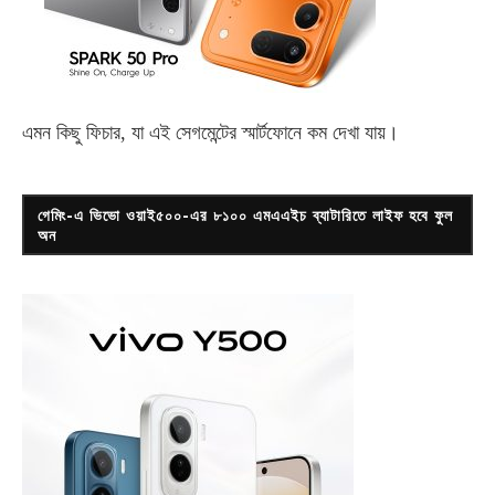
এমন কিছু ফিচার, যা এই সেগমেন্টের স্মার্টফোনে কম দেখা যায়।
গেমিং-এ ভিভো ওয়াই৫০০-এর ৮১০০ এমএএইচ ব্যাটারিতে লাইফ হবে ফুল
অন