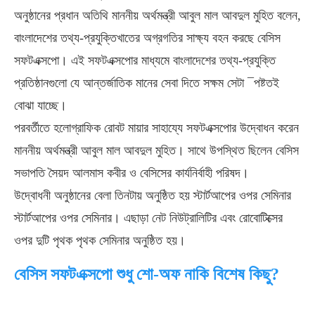
অনুষ্ঠানের প্রধান অতিথি মাননীয় অর্থমন্ত্রী আবুল মাল আবদুল মুহিত বলেন,
বাংলাদেশের তথ্য-প্রযুক্তিখাতের অগ্রগতির সাক্ষ্য বহন করছে বেসিস
সফটএক্সপো। এই সফটএক্সপোর মাধ্যমে বাংলাদেশের তথ্য-প্রযুক্তি
প্রতিষ্ঠানগুলো যে আন্তর্জাতিক মানের সেবা দিতে সক্ষম সেটা ¯পষ্টতই
বোঝা যাচ্ছে।
পরবর্তীতে হলোগ্রাফিক রোবট মায়ার সাহায্যে সফটএক্সপোর উদ্বোধন করেন
মাননীয় অর্থমন্ত্রী আবুল মাল আবদুল মুহিত। সাথে উপস্থিত ছিলেন বেসিস
সভাপতি সৈয়দ আলমাস কবীর ও বেসিসের কার্যনির্বাহী পরিষদ।
উদ্বোধনী অনুষ্ঠানের বেলা তিনটায় অনুষ্ঠিত হয় স্টার্টআপের ওপর সেমিনার
স্টার্টআপের ওপর সেমিনার। এছাড়া নেট নিউট্রালিটির এবং রোবোটিক্সের
ওপর দুটি পৃথক পৃথক সেমিনার অনুষ্ঠিত হয়।
বেসিস সফটএক্সপো শুধু শো-অফ নাকি বিশেষ কিছু?