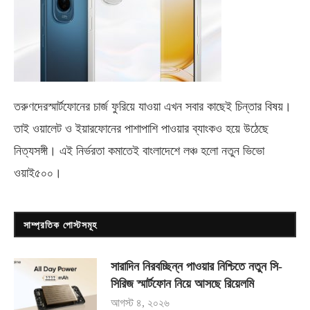
তরুণদেরস্মার্টফোনের চার্জ ফুরিয়ে যাওয়া এখন সবার কাছেই চিন্তার বিষয়।
তাই ওয়ালেট ও ইয়ারফোনের পাশাপাশি পাওয়ার ব্যাংকও হয়ে উঠেছে
নিত্যসঙ্গী। এই নির্ভরতা কমাতেই বাংলাদেশে লঞ্চ হলো নতুন ভিভো
ওয়াই৫০০
।
সাম্প্রতিক পোস্টসমূহ
সারাদিন নিরবচ্ছিন্ন পাওয়ার নিশ্চিতে নতুন সি-
সিরিজ স্মার্টফোন নিয়ে আসছে রিয়েলমি
আগস্ট ৪, ২০২৬