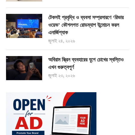
টেকসই প্রবৃদ্ধি ও ব্যবসা সম্প্রসারণে ‘রিভার
ওয়েভ’ কৌশলগত রোডম্যাপ উন্মোচন করল
এনার্জিপ্যাক
জুলাই ২৪, ২০২৬
অবিরাম স্ক্রিন ব্যবহারের যুগে চোখের স্বস্তিও
এখন গুরুত্বপূর্ণ
জুলাই ২৩, ২০২৬