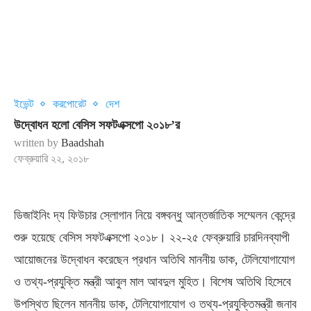
ইভেন্ট
করপোরেট
দেশ
উদ্বোধন হলো বেসিস সফটএক্সপো ২০১৮’র
written by
Baadshah
ফেব্রুয়ারি ২২, ২০১৮
ডিজাইনিং দ্য ফিউচার স্লোগান নিয়ে বঙ্গবন্ধু আন্তর্জাতিক সম্মেলন কেন্দ্রে
শুরু হয়েছে বেসিস সফটএক্সপো ২০১৮। ২২-২৫ ফেব্রুয়ারি চারদিনব্যাপী
আয়োজনের উদ্বোধন করেছেন প্রধান অতিথি মাননীয় ডাক, টেলিযোগাযোগ
ও তথ্য-প্রযুক্তি মন্ত্রী আবুল মাল আবদুল মুহিত। বিশেষ অতিথি হিসেবে
উপস্থিত ছিলেন মাননীয় ডাক, টেলিযোগাযোগ ও তথ্য-প্রযুক্তিমন্ত্রী জনাব