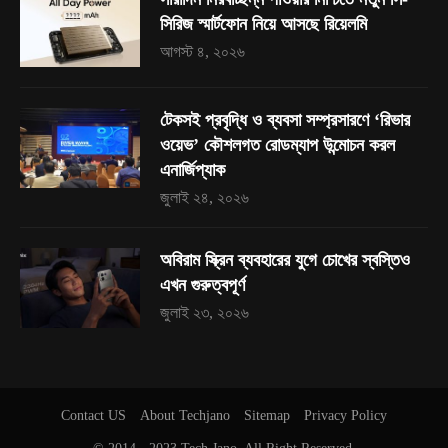
সিরিজ স্মার্টফোন নিয়ে আসছে রিয়েলমি
আগস্ট ৪, ২০২৬
টেকসই প্রবৃদ্ধি ও ব্যবসা সম্প্রসারণে ‘রিভার
ওয়েভ’ কৌশলগত রোডম্যাপ উন্মোচন করল
এনার্জিপ্যাক
জুলাই ২৪, ২০২৬
অবিরাম স্ক্রিন ব্যবহারের যুগে চোখের স্বস্তিও
এখন গুরুত্বপূর্ণ
জুলাই ২৩, ২০২৬
Contact US
About Techjano
Sitemap
Privacy Policy