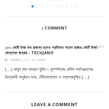
১ COMMENT
১০০ কোটি টাকা কম রাজস্ব হলেও প্রতিদান পাবেন হাজার কোটি টাকা:
REPLY
মোস্তাফা জব্বার - TECHJANO
ফেব্রুয়ারি ২২, ২০১৮ - ৪:৫০ অপরাহ্ণ
[…] আবুল মাল আবদুল মুহিত। বৃহস্পতিবার বেসিস সফটএক্সপোর
উদ্বোধনী অনুষ্ঠানে ডাক, টেলিযোগাযোগ ও তথ্যপ্রযুক্তি […]
LEAVE A COMMENT