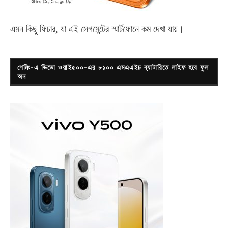
এমন কিছু ফিচার, যা এই সেগমেন্টের স্মার্টফোনে কম দেখা যায়।
গেমিং-এ ভিভো ওয়াই৫০০-এর ৮১০০ এমএএইচ ব্যাটারিতে লাইফ হবে ফুল
অন