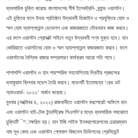
ব্যবসায়িক চুক্তি করেছে বাংলাদেশের শীর্ষ ইলেকট্রনি· ব্র্যান্ড ওয়ালটন।
এই চুক্তির ফলে উভয় প্রতিষ্ঠান উদ্ভাবনী ডিজাইন ও প্রযুক্তির হোম ও
স্মল হোম অ্যাপ্লায়েন্স ডেভেলপ এবং বাজারজাতে যৌথভাবে কাজ করবে।
এর ফলে ওয়ালটন প্রোডাক্ট লাইনে নতুন উদ্ভাবনী পণ্য যুক্ত হবে। হান
কোরিয়াতে ওয়ালটনের হোম ও স্মল অ্যাপ্লায়েন্স বাজারজাত করবে। ফলে
ওয়ালটনের বৈশ্বিক বাজার সম্প্রসারণ কার্যক্রম আরো গতি পাবে।
পাশাপাশি ওয়ালটন ও হান পারস্পরিক সহযোগিতায় দ্বিতীয় প্রজম্মের
ভ্যাকুয়াম ক্লিনার মডেল তৈরি করবে। মডেলটি ইতোমধ্যে ‘রেড ডট
অ্যাওয়ার্ড- ২০২২’ অর্জন করেছে।
বুধবার (অক্টোবর ৪, ২০২২) রাজধানীতে ওয়ালটন করপোরেট অফিসে হান
এবং ওয়ালটন হাই-টেক ইন্ডাস্ট্রিজ পিএলসি’র মধ্যে ব্যবসায়িক সমঝোতা
চুক্তিটি ¯^াক্ষরিত হয়। হান ইজি লাইফ ইনকরপোরেশনের চেয়ারম্যান
নাম সুখ কোহ এবং ওয়ালটন গ্লোবাল বিজনেস ডিভিশনের প্রেসিডেন্ট