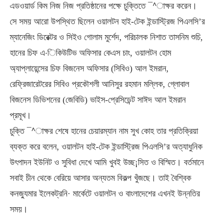
এডওয়ার্ড কিম নিজ নিজ প্রতিষ্ঠানের পক্ষে চুক্তিতে ¯^াক্ষর করেন।
সে সময় আরো উপস্থিত ছিলেন ওয়ালটন হাই-টেক ইন্ডাস্ট্রিজ পিএলসি’র
ম্যানেজিং ডিরেক্টর ও সিইও গোলাম মুর্শেদ, পরিচালক নিশাত তাসনিম শুচি,
হানের চিফ এ·িকিউটিভ অফিসার কেএস চাং, ওয়ালটন হোম
অ্যাপ্লায়েন্সের চিফ বিজনেস অফিসার (সিবিও) আল ইমরান,
রেফ্রিজারেটরের সিবিও প্রকৌশলী আনিসুর রহমান মল্লিক, গ্লোবাল
বিজনেস ডিভিশনের (জেবিডি) ভাইস-প্রেসিডেন্ট সাঈদ আল ইমরান
প্রমূখ।
চুক্তি ¯^াক্ষর শেষে হানের চেয়ারম্যান নাম সুখ কোহ তার প্রতিক্রিয়া
ব্যক্ত করে বলেন, ওয়ালটন হাই-টেক ইন্ডাস্ট্রিজ পিএলসি’র অত্যাধুনিক
উৎপাদন ইউনিট ও সুবিধা দেখে আমি খুবই উচ্ছ¡সিত ও বিস্মিত। বর্তমানে
সবাই চীন থেকে বেরিয়ে আসার অন্যতম বিকল্প খুঁজছে। তাই বৈশ্বিক
কনজ্যুমার ইলেকট্রনি· মার্কেটে ওয়ালটন ও বাংলাদেশের এখনই উন্নতির
সময়।