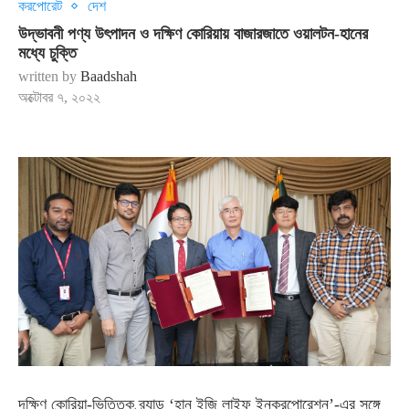
করপোরেট
দেশ
উদ্ভাবনী পণ্য উৎপাদন ও দক্ষিণ কোরিয়ায় বাজারজাতে ওয়ালটন-হানের
মধ্যে চুক্তি
written by
Baadshah
অক্টোবর ৭, ২০২২
দক্ষিণ কোরিয়া-ভিত্তিক ব্র্যান্ড ‘হান ইজি লাইফ ইনকরপোরেশন’-এর সঙ্গে