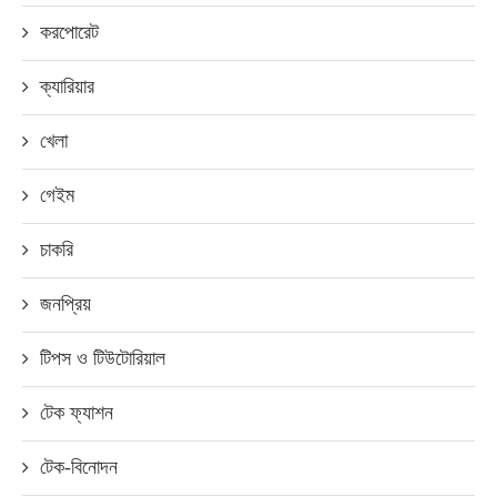
করপোরেট
ক্যারিয়ার
খেলা
গেইম
চাকরি
জনপ্রিয়
টিপস ও টিউটোরিয়াল
টেক ফ্যাশন
টেক-বিনোদন