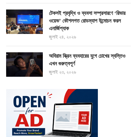
টেকসই প্রবৃদ্ধি ও ব্যবসা সম্প্রসারণে ‘রিভার
ওয়েভ’ কৌশলগত রোডম্যাপ উন্মোচন করল
এনার্জিপ্যাক
জুলাই ২৪, ২০২৬
অবিরাম স্ক্রিন ব্যবহারের যুগে চোখের স্বস্তিও
এখন গুরুত্বপূর্ণ
জুলাই ২৩, ২০২৬