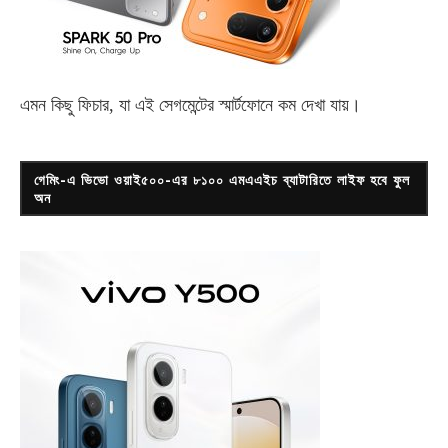
এমন কিছু ফিচার, যা এই সেগমেন্টের স্মার্টফোনে কম দেখা যায়।
গেমিং-এ ভিভো ওয়াই৫০০-এর ৮১০০ এমএএইচ ব্যাটারিতে লাইফ হবে ফুল
অন