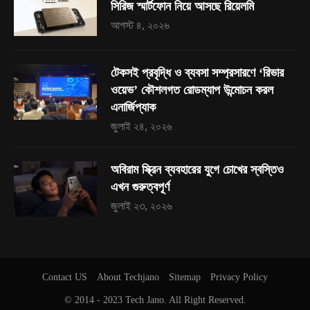
সিরিজ স্মার্টফোন নিয়ে আসছে রিয়েলমি
আগস্ট ৪, ২০২৬
টেকসই প্রবৃদ্ধি ও ব্যবসা সম্প্রসারণে ‘রিভার
ওয়েভ’ কৌশলগত রোডম্যাপ উন্মোচন করল
এনার্জিপ্যাক
জুলাই ২৪, ২০২৬
অবিরাম স্ক্রিন ব্যবহারের যুগে চোখের স্বস্তিও
এখন গুরুত্বপূর্ণ
জুলাই ২৩, ২০২৬
Contact US
About Techjano
Sitemap
Privacy Policy
© 2014 - 2023
Tech Jano
. All Right Reserved.