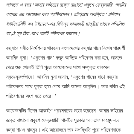
জানাতে এ বছর
‘
আমার ভাইয়ের রক্তে রা
ঙানো একুশে ফেব্রুয়ারি
‘
গানটির
কয়্যার-এর আয়োজন করে গ্রামীণফোন। চট্টগ্রামে অবস্থিত
‘
এশিয়ান
ইউনিভার্সিটি অ
ব উইমেন
‘-
এর বিভিন্ন ভাষাভাষী ছাত্রীরা তাদের সম্মিলিত
কণ্ঠে সুর ঠিক রেখে গানটি পরিবেশন করবেন।
কয়্যারে সঙ্গীত নির্দেশনায় থাকবেন বাংলাদেশের কয়্যার গানে বিশেষ পারদর্শী
আরমিন মুসা। ‘একুশের গান’ নতুন আঙ্গিকে পরিবেশন করা হবে, জানতে
পেরে শুরু থেকেই তিনি পুরো আয়োজনের সাথে সম্পৃক্ত থাকবেন
স্বতঃস্ফূর্তভাবে। আরমিন মুসা জানান, ‘একুশের গানের সাথে কয়্যার
পরিবেশনার সাথে যুক্ত হতে পেরে আমি অনেক আনন্দিত। আর গর্বিত এই
পরিবেশনের অংশ হতে পেরে।’
আয়োজনটির বিশেষ আকর্ষণে প্রথমবারের মতো রয়েছেন ‘আমার ভাইয়ের
রক্তে রাঙানো একুশে ফেব্রুয়ারি’ গানটির সুরকার আলতাফ মাহমুদ-এর
কন্যা শাওন মাহমুদ। এই আয়োজনে তার উপস্থিতি পুরো পরিবেশনাকে