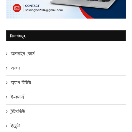
বিভাগসমূহ
অনলাইন কোর্স
অফার
অ্যাপ রিভিউ
ই-কমার্স
ইন্টারভিউ
ইভেন্ট