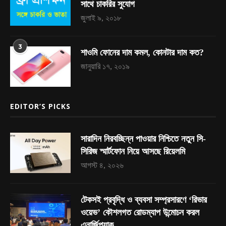
সাথে চাকরির সুযোগ
জুলাই ৯, ২০১৮
3
শাওমি ফোনের দাম কমল, কোনটার দাম কত?
জানুয়ারি ১৭, ২০১৯
EDITOR’S PICKS
সারাদিন নিরবচ্ছিন্ন পাওয়ার নিশ্চিতে নতুন সি-
সিরিজ স্মার্টফোন নিয়ে আসছে রিয়েলমি
আগস্ট ৪, ২০২৬
টেকসই প্রবৃদ্ধি ও ব্যবসা সম্প্রসারণে ‘রিভার
ওয়েভ’ কৌশলগত রোডম্যাপ উন্মোচন করল
এনার্জিপ্যাক