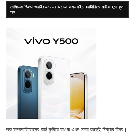
গেমিং-এ ভিভো ওয়াই৫০০-এর ৮১০০ এমএএইচ ব্যাটারিতে লাইফ হবে ফুল
অন
তরুণদেরস্মার্টফোনের চার্জ ফুরিয়ে যাওয়া এখন সবার কাছেই চিন্তার বিষয়।