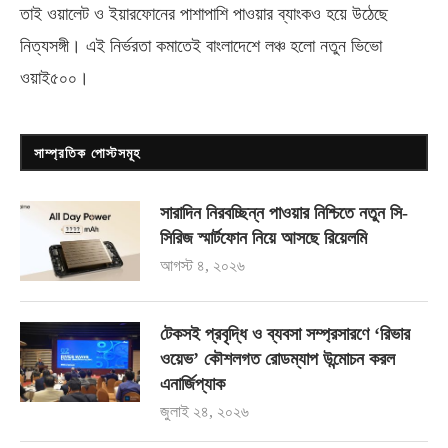
তাই ওয়ালেট ও ইয়ারফোনের পাশাপাশি পাওয়ার ব্যাংকও হয়ে উঠেছে
নিত্যসঙ্গী। এই নির্ভরতা কমাতেই বাংলাদেশে লঞ্চ হলো নতুন ভিভো
ওয়াই৫০০
।
সাম্প্রতিক পোস্টসমূহ
সারাদিন নিরবচ্ছিন্ন পাওয়ার নিশ্চিতে নতুন সি-
সিরিজ স্মার্টফোন নিয়ে আসছে রিয়েলমি
আগস্ট ৪, ২০২৬
টেকসই প্রবৃদ্ধি ও ব্যবসা সম্প্রসারণে ‘রিভার
ওয়েভ’ কৌশলগত রোডম্যাপ উন্মোচন করল
এনার্জিপ্যাক
জুলাই ২৪, ২০২৬