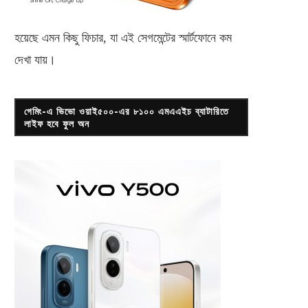
হয়েছে এমন কিছু ফিচার, যা এই সেগমেন্টের স্মার্টফোনে কম
দেখা যায়।
গেমিং-এ ভিভো ওয়াই৫০০-এর ৮১০০ এমএএইচ ব্যাটারিতে
লাইফ হবে ফুল অন