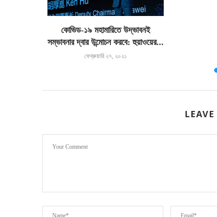
রোওয়েভ ওভেন
কোভিড-১৯ মহামারিতে উদ্ভাবনই
সম্ভাবনার দ্বার উন্মোচন করবে: হুয়াওয়ের...
১
ফেব্রুয়ারি ২৭, ২০২১
LEAVE