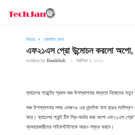
ফিচার
মোবাইল ফোন
এফ২১এস প্রো উন্মোচন করলো অপো, 
written by
Baadshah
অক্টোবর ৭, ২০২২
ব্যাচেলর পয়েন্টের প্রথম মঞ্চ উপস্থাপনার মাধ্যমে নিজেদের ন
মঞ্চ উপস্থাপনার সময় এস#৭৫ এর নান্দনিক নানা রঙের সংমিশ্রণ ও
করে। ব্যাচেলর পয়েন্ট টিম প্রি-অর্ডার করা অপো এফ২১এস প্রো’
ব্যবহারকারীদের লাইফস্টাইলকে আরও সমৃদ্ধ করবে।