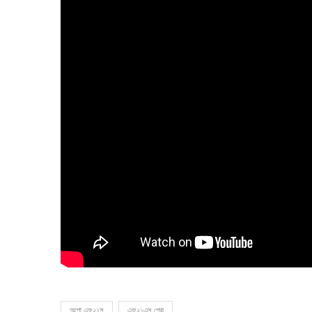
অপো এফ২১স
এফ২১এস প্রো