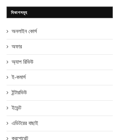
বিভাগসমূহ
অনলাইন কোর্স
অফার
অ্যাপ রিভিউ
ই-কমার্স
ইন্টারভিউ
ইভেন্ট
এডিটরের বাছাই
করপোরেট