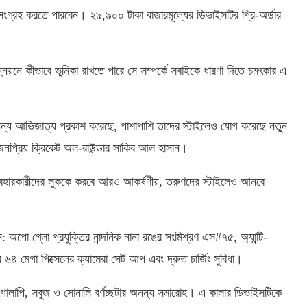
 সংগ্রহ করতে পারবেন। ২৯,৯০০ টাকা বাজারমূল্যের ডিভাইসটির প্রি-অর্ডার
োন্নয়নে কীভাবে ভূমিকা রাখতে পারে সে সম্পর্কে সবাইকে ধারণা দিতে চমৎকার এ
্য আভিজাত্য প্রকাশ করেছে, পাশাপাশি তাদের স্টাইলেও যোগ করেছে নতুন
জনপ্রিয় ক্রিকেট অল-রাউন্ডার সাকিব আল হাসান।
ব্যবহারকারীদের লুককে করবে আরও আকর্ষণীয়, তরুণদের স্টাইলেও আনবে
ো গ্লো প্রযুক্তির নান্দনিক নানা রঙের সংমিশ্রণ এস#৭৫, অ্যান্টি-
৬৪ মেগা পিক্সেলের ক্যামেরা সেট আপ এবং দ্রুত চার্জিং সুবিধা।
 গোলাপি, সবুজ ও সোনালি বর্ণচ্ছটার অনন্য সমারোহ। এ কালার ডিভাইসটিকে