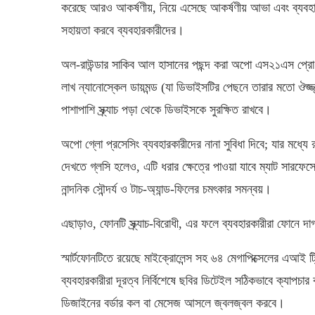
করেছে আরও আকর্ষণীয়, নিয়ে এসেছে আকর্ষণীয় আভা এবং ব্যবহারক
সহায়তা করবে ব্যবহারকারীদের।
অল-রাউন্ডার সাকিব আল হাসানের পছন্দ করা অপো এস২১এস প্রো’তে 
লাখ ন্যানোস্কেল ডায়মন্ড (যা ডিভাইসটির পেছনে তারার মতো ঔজ্জ্ব
পাশাপাশি স্ক্র্যাচ পড়া থেকে ডিভাইসকে সুরক্ষিত রাখবে।
অপো গ্লো প্রসেসিং ব্যবহারকারীদের নানা সুবিধা দিবে; যার মধ
দেখতে গ্লসি হলেও, এটি ধরার ক্ষেত্রে পাওয়া যাবে ম্যাট সারফে
নান্দনিক সৌন্দর্য ও টাচ-অ্যান্ড-ফিলের চমৎকার সমন্বয়।
এছাড়াও, ফোনটি স্ক্র্যাচ-বিরোধী, এর ফলে ব্যবহারকারীরা ফোনে দাগ
স্মার্টফোনটিতে রয়েছে মাইক্রোলেন্স সহ ৬৪ মেগাপিক্সেলের এআই 
ব্যবহারকারীরা দূরত্ব নির্বিশেষে ছবির ডিটেইল সঠিকভাবে ক্যাপচা
ডিজাইনের বর্ডার কল বা মেসেজ আসলে জ্বলজ্বল করবে।