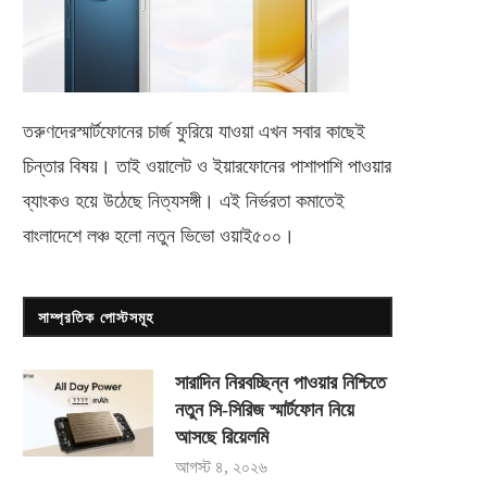
সানশাইন গোল্ড রং নিয়ে এলো ভিভো
দারাজমল ফেস্ট- ২০২১ ব্র্যান্ডপ্রেম
ভি২৩ই
জন্য আবারো শুরু হল
মে ১৪, ২০২২
আগস্ট ৮, ২০২১
তরুণদেরস্মার্টফোনের চার্জ ফুরিয়ে যাওয়া এখন সবার কাছেই
চিন্তার বিষয়। তাই ওয়ালেট ও ইয়ারফোনের পাশাপাশি পাওয়ার
ব্যাংকও হয়ে উঠেছে নিত্যসঙ্গী। এই নির্ভরতা কমাতেই
বাংলাদেশে লঞ্চ হলো নতুন ভিভো
ওয়াই৫০০
।
সাম্প্রতিক পোস্টসমূহ
সারাদিন নিরবচ্ছিন্ন পাওয়ার নিশ্চিতে
নতুন সি-সিরিজ স্মার্টফোন নিয়ে
আসছে রিয়েলমি
আগস্ট ৪, ২০২৬