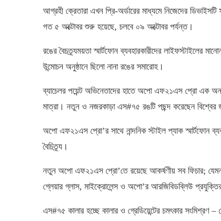
আগ্রহী ক্রেতারা এখন প্রি-অর্ডারের মাধ্যমে নিজেদের ডিভাইসটি
গত ৫ অক্টোবর শুরু হয়েছে, চলবে ০৯ অক্টোবর পর্যন্ত।
রঙের বৈচত্র্যময়তা স্মার্টফোন ব্যবহারকারীদের লাইফস্টাইলের মান
উন্মোচন অনুষ্ঠানে ছিলো নানা রঙের সমারোহ।
ব্যাচেলর পয়েন্ট অভিনেতাদের হাতে অপো এফ২১এস প্রো এক অনন
মাত্রা। নতুন ও নজরকাড়া এস#৭৫ রঙটি পছন্দ করেছেন বিশ্বের 
অপো এফ২১এস প্রো’র সাথে নান্দনিক স্টাইল প্যাক স্মার্টফোন 
বৈচিত্র্য।
নতুন অপো এফ২১এস প্রো’তে রয়েছে আকর্ষণীয় সব ফিচার; যেমন: অপ
গ্লেয়ার গ্লাস, মাইক্রোলেন্স ও অপো’র আরজিবিডব্লিউ প্রযুক্তির 
এস#৭৫ কালার হচ্ছে কালার ও গ্রেডিয়েন্টের চমৎকার সংমিশ্রণ –