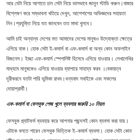
আর যেটা নিয়ে আগাতে চান সেটা নিয়ে ভালভাবে জানুন স্টাডি করুন।বাজার
বিশ্লেষণ করে সম্ভাবনা খতিয়ে দেখুন, আশেপাশের অভিজ্ঞদের সহায়তা
নিন।প্রযুক্তি নিয়ে যত জানবেন তত মাথা খুলবে।
আমি চাই অন্যান্য দেশের মত আমাদের দেশের মানুষও উদ্যোক্তা ক্ষেত্রে
এগিয়ে যাক। হোক সেটা ই-কমার্স বা এফ-কমার্স বা অন্য কোন অফলাইন
বিজনেস। ইচ্ছা এফ-কমার্স স্পেশালিষ্ট হিসেবে এগিয়ে যাওয়ার। লেখালেখির
মাধ্যমে মানুষকেও এগিয়ে যাওয়ার ব্যাপারে সাহায্য করব ।বেকারত্ব
দূরীকরনে যতটা পারি ভুমিকা রাখব।ধন্যবাদ সবাইকে এবং সকলের
দোয়াপ্রার্থী।
এফ-কমার্স বা ফেসবুক পেজ খুলে ব্যবসার জরুরি ১০ নিয়ম
ফেসবুক
প্ল্যাটফর্ম
ব্যবহার
করে
আপনার
পছন্দসই
কোন
ব্যবসা
করা যায়।
এটাকে
বলতে
পারেন
ফেসবুক
ভিত্তিক
ই
–
কমার্স
ব্যবসা।
হোক
সেটা
কোন