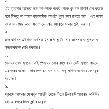
৩.
এই
ব্যবসায়
আসতে
হলে
আপনাকে
পকেট
থেকে
খুব
কম
টাকাই
বের
করতে
হবে
কিন্তু
আপনাকে
ব্যবসায়িক
ধারণাটা
খুবই
ভাল
রাখতে
হবে।
এই
জন্য
ব্যবসায়
নামার
আগে
যত
পারেন
এই
ব্যাপারে
জানার
চেষ্টা
করুন।
৪.
মনে
রাখবেন
এইখানে
অর্থগত
ইনভেস্টমেন্টের
চেয়ে
জ্ঞানগত
ও
বুদ্ধিগত
ইনভেস্টমেন্ট
বেশি
দরকার।
৫.
যেভাবে
পেজ
খুলবেন
:
এই
পেজ
যে
কোন
বয়সের
যে
কেউ
খুলতে
পারবেন।
এর
জন্য
আলাদা
কোন
পেপারস
লাগবে
না।শুধু
লাগবে
আপনার
ফেসবুক
আইডি।
৬.
প্রথমে
আপনার
ফেসবুক
আইডি
থেকে
নিচের
ঠিকানাটি
আপনার
আইডির
সার্চ
অপশানে
লিখে
এন্টার
চাপুন
: