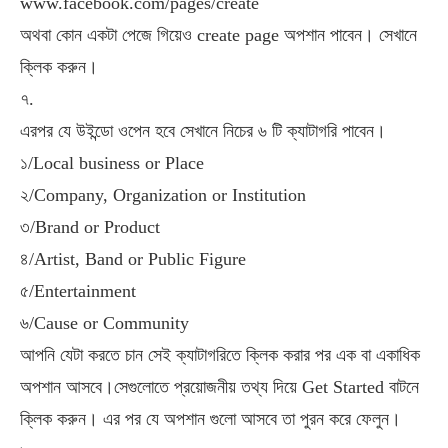
www.facebook.com/pages/create
অথবা
কোন
একটা
পেজে
গিয়েও
create page
অপশান
পাবেন।
সেখানে
ক্লিক
করুন।
৭.
এরপর
যে
উইন্ডো
ওপেন
হবে
সেখানে
নিচের
৬
টি
ক্যাটাগরি
পাবেন।
১
/Local business or Place
২
/Company, Organization or Institution
৩
/Brand or Product
৪
/Artist, Band or Public Figure
৫
/Entertainment
৬
/Cause or Community
আপনি
যেটা
করতে
চান
সেই
ক্যাটাগরিতে
ক্লিক
করার
পর
এক
বা
একাধিক
অপশান
আসবে।সেগুলোতে
প্রয়োজনীয়
তথ্য
দিয়ে
Get Started
বাটনে
ক্লিক
করুন।
এর
পর
যে
অপশান
গুলো
আসবে
তা
পুরন
করে
ফেলুন।