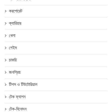
করপোরেট
ক্যারিয়ার
খেলা
গেইম
চাকরি
জনপ্রিয়
টিপস ও টিউটোরিয়াল
টেক ফ্যাশন
টেক-বিনোদন