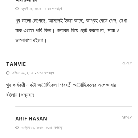
জুলাই ২১, ২০২০ - ৪:৫৪ অপরাহ্ণ
খুব ভালো লেগেছে, আসলেই ইচ্ছা আছে, আগ্রহ বেড়ে গেল, দেখা
যাক এগুতে পারি কিনা। ধন্যবাদ দিয়ে ছোট করবো না, দোয়া ও
ভালোবাসা রইলো।
TANVIE
REPLY
এপ্রিল ২২, ২০১৮ - ১:৩৫ অপরাহ্ণ
খুব কার্যকরী একটা অার্টিকেল।পরবর্তী অার্টিকেলের অপেক্ষাষায়
রইলাম।ধন্যবাদ
ARIF HASAN
REPLY
এপ্রিল ২২, ২০১৮ - ৮:৩৪ অপরাহ্ণ