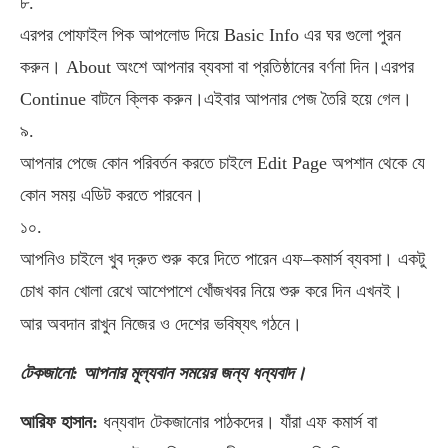
৮.
এরপর
পোফাইল
পিক
আপলোড
দিয়ে
Basic Info
এর
ঘর
গুলো
পুরন
করুন।
About
অংশে
আপনার
ব্যবসা
বা
প্রতিষ্ঠানের
বর্ণনা
দিন।এরপর
Continue
বাটনে
ক্লিক
করুন।এইবার
আপনার
পেজ
তৈরি
হয়ে
গেল।
৯.
আপনার
পেজে
কোন
পরিবর্তন
করতে
চাইলে
Edit Page
অপশান
থেকে
যে
কোন
সময়
এডিট
করতে
পারবেন।
১০.
আপনিও
চাইলে
খুব
দ্রুত
শুরু
করে
দিতে
পারেন
এফ
–
কমার্স
ব্যবসা।
একটু
চোখ
কান
খোলা
রেখে
আশেপাশে
খোঁজখবর
নিয়ে
শুরু
করে
দিন
এখনই।
।
আর
অবদান
রাখুন
নিজের
ও
দেশের
ভবিষ্যৎ
গঠনে
টেকজানো: আপনার মূল্যবান সময়ের জন্য ধন্যবাদ।
আরিফ হাসান:
ধন্যবাদ টেকজানোর পাঠকদের। যাঁরা এফ কমার্স বা