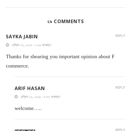
২৯ COMMENTS
SAYKA JABIN
REPLY
এপ্রিল ২২, ২০১৮ - ১:২৬ অপরাহ্ণ
Thanks for shearing you important opinion about F
commerce.
ARIF HASAN
REPLY
এপ্রিল ২২, ২০১৮ - ৮:৩২ অপরাহ্ণ
welcome…..
আসাদুজ্জামান
REPLY