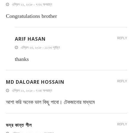
এপ্রিল ২২, ২০১৮ - ৭:৩২ অপরাহ্ণ
Congratulations brother
ARIF HASAN
REPLY
এপ্রিল ২৩, ২০১৮ - ১১:৩৩ পূর্বাহ্ণ
thanks
MD DALOARE HOSSAIN
REPLY
এপ্রিল ২২, ২০১৮ - ৭:৩৪ অপরাহ্ণ
আশা করি অনেক ভাল কিছু পাবো। টেকজানোর মাধ্যমে
ভদ্র কান্ত শীল
REPLY