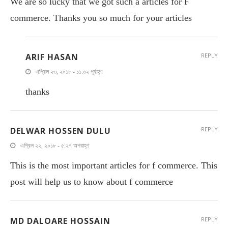
We are so lucky that we got such a articles for F
commerce. Thanks you so much for your articles
ARIF HASAN
REPLY
এপ্রিল ২৩, ২০১৮ - ১১:৩২ পূর্বাহ্ণ
thanks
DELWAR HOSSEN DULU
REPLY
এপ্রিল ২২, ২০১৮ - ৫:২৭ অপরাহ্ণ
This is the most important articles for f commerce. This
post will help us to know about f commerce
MD DALOARE HOSSAIN
REPLY