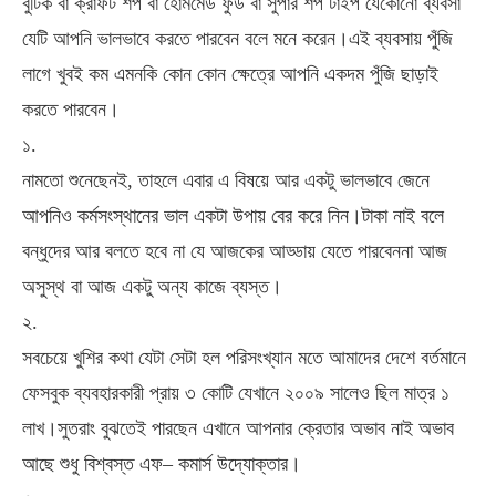
বুটিক
বা
ক্রাফট
শপ
বা
হোমমেড
ফুড
বা
সুপার
শপ
টাইপ
যেকোনো
ব্যবসা
যেটি
আপনি
ভালভাবে
করতে
পারবেন
বলে
মনে
করেন।এই
ব্যবসায়
পুঁজি
লাগে
খুবই
কম
এমনকি
কোন
কোন
ক্ষেত্রে
আপনি
একদম
পুঁজি
ছাড়াই
করতে
পারবেন।
১.
নামতো
শুনেছেনই
,
তাহলে
এবার
এ
বিষয়ে
আর
একটু
ভালভাবে
জেনে
আপনিও
কর্মসংস্থানের
ভাল
একটা
উপায়
বের
করে
নিন।টাকা
নাই
বলে
বন্ধুদের
আর
বলতে
হবে
না
যে
আজকের
আড্ডায়
যেতে
পারবেননা
আজ
অসুস্থ
বা
আজ
একটু
অন্য
কাজে
ব্যস্ত।
২.
সবচেয়ে
খুশির
কথা
যেটা
সেটা
হল
পরিসংখ্যান
মতে
আমাদের
দেশে
বর্তমানে
ফেসবুক
ব্যবহারকারী
প্রায়
৩
কোটি
যেখানে
২০০৯
সালেও
ছিল
মাত্র
১
লাখ।সুতরাং
বুঝতেই
পারছেন
এখানে
আপনার
ক্রেতার
অভাব
নাই
অভাব
আছে
শুধু
বিশ্বস্ত
এফ
–
কমার্স
উদ্যোক্তার।