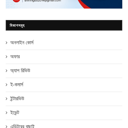
বিভাগসমূহ
অনলাইন কোর্স
অফার
অ্যাপ রিভিউ
ই-কমার্স
ইন্টারভিউ
ইভেন্ট
এডিটরের বাছাই