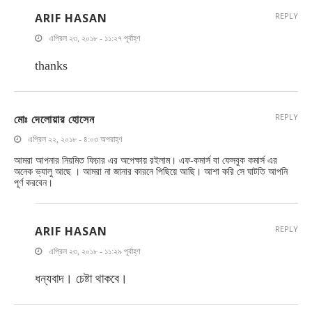
ARIF HASAN
REPLY
এপ্রিল ২৩, ২০১৮ - ১১:২৭ পূর্বাহ্ণ
thanks
মোঃ দেলোয়ার হোসেন
REPLY
এপ্রিল ২২, ২০১৮ - ৪:০৩ অপরাহ্ণ
আমরা আপনার নিয়মিত ফিচার এর অপেক্ষায় রইলাম। এফ-কমার্স বা ফেসবুক কমার্স এর
অনেক ভ্যালু আছে । আমরা না জানার কারনে পিছিয়ে আছি। আশা করি সে ঘাটতি আপনি
পূর্ণ করবেন।
ARIF HASAN
REPLY
এপ্রিল ২৩, ২০১৮ - ১১:২৯ পূর্বাহ্ণ
ধন্যবাদ। চেষ্টা থাকবে।