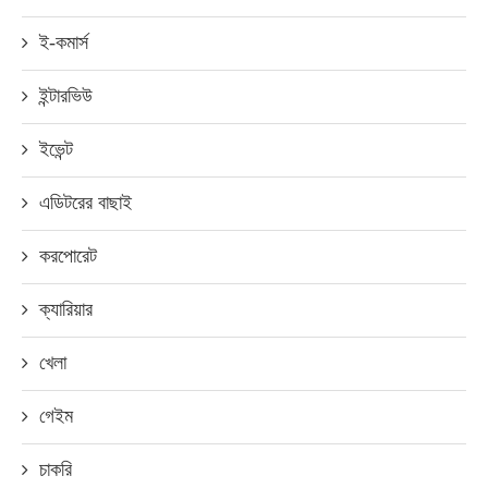
ই-কমার্স
ইন্টারভিউ
ইভেন্ট
এডিটরের বাছাই
করপোরেট
ক্যারিয়ার
খেলা
গেইম
চাকরি