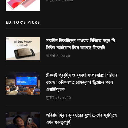
EDITOR’S PICKS
সারাদিন নিরবচ্ছিন্ন পাওয়ার নিশ্চিতে নতুন সি-
সিরিজ স্মার্টফোন নিয়ে আসছে রিয়েলমি
আগস্ট ৪, ২০২৬
টেকসই প্রবৃদ্ধি ও ব্যবসা সম্প্রসারণে ‘রিভার
ওয়েভ’ কৌশলগত রোডম্যাপ উন্মোচন করল
এনার্জিপ্যাক
জুলাই ২৪, ২০২৬
অবিরাম স্ক্রিন ব্যবহারের যুগে চোখের স্বস্তিও
এখন গুরুত্বপূর্ণ