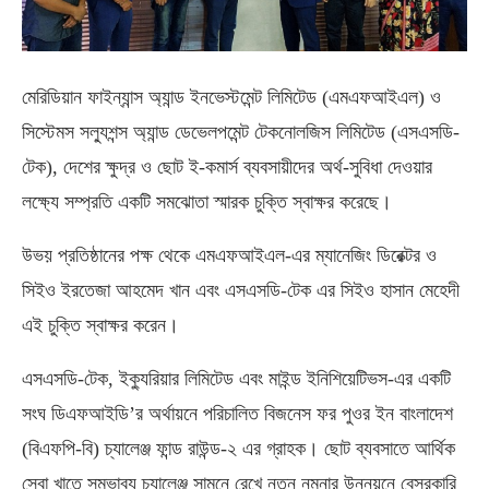
মেরিডিয়ান ফাইন্যান্স অ্যান্ড ইনভেস্টমেন্ট লিমিটেড (এমএফআইএল) ও
সিস্টেমস সল্যুশন্স অ্যান্ড ডেভেলপমেন্ট টেকনোলজিস লিমিটেড (এসএসডি-
টেক), দেশের ক্ষুদ্র ও ছোট ই-কমার্স ব্যবসায়ীদের অর্থ-সুবিধা দেওয়ার
লক্ষ্যে সম্প্রতি একটি সমঝোতা স্মারক চুক্তি স্বাক্ষর করেছে।
উভয় প্রতিষ্ঠানের পক্ষ থেকে এমএফআইএল-এর ম্যানেজিং ডিরেক্টর ও
সিইও ইরতেজা আহমেদ খান এবং এসএসডি-টেক এর সিইও হাসান মেহেদী
এই চুক্তি স্বাক্ষর করেন।
এসএসডি-টেক, ইক্যুরিয়ার লিমিটেড এবং মাইন্ড ইনিশিয়েটিভস-এর একটি
সংঘ ডিএফআইডি’র অর্থায়নে পরিচালিত বিজনেস ফর পুওর ইন বাংলাদেশ
(বিএফপি-বি) চ্যালেঞ্জ ফান্ড রাউন্ড-২ এর গ্রাহক। ছোট ব্যবসাতে আর্থিক
সেবা খাতে সম্ভাব্য চ্যালেঞ্জ সামনে রেখে নতুন নমুনার উন্নয়নে বেসরকারি