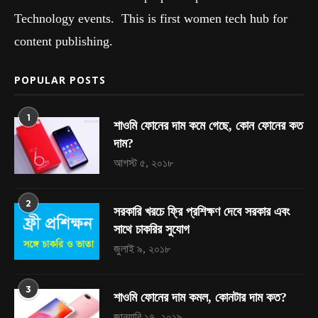
Technology events. This is first women tech hub for
content publishing.
POPULAR POSTS
1
শাওমি ফোনের দাম কমে গেছে, কোন ফোনের কত
দাম?
আগস্ট ৫, ২০১৮
2
সরকারি খরচে ফ্রি প্রশিক্ষণ দেবে সরকার এবং
সাথে চাকরির সুযোগ
জুলাই ৯, ২০১৮
3
শাওমি ফোনের দাম কমল, কোনটার দাম কত?
জানুয়ারি ১৭, ২০১৯