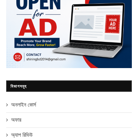
বিভাগসমূহ
অনলাইন কোর্স
অফার
অ্যাপ রিভিউ