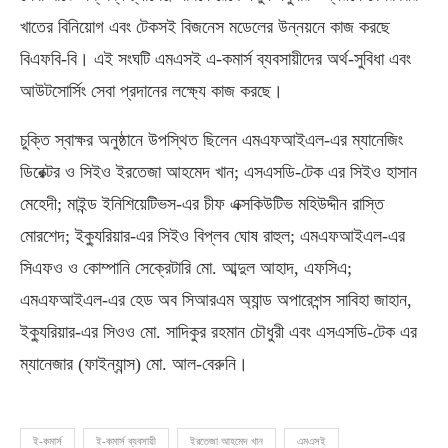
খাতের বিনিয়োগ এবং টেকসই বিজনেস মডেলের উন্নয়নে কাজ করছে
বিএফবি-বি। এই সংঘটি এমএসই এ-কমার্স ব্যবসায়ীদের অর্থ-সুবিধা এবং
আউটসোর্সিং সেবা প্রদানের লক্ষ্যে কাজ করছে।
চুক্তি স্বাক্ষর অনুষ্ঠানে উপস্থিত ছিলেন এমএফআইএল-এর ম্যানেজিং
ডিরেক্টর ও সিইও ইরতেজা আহমেদ খান; এসএসডি-টেক এর সিইও হাসান
মেহেদী; মাইন্ড ইনিশিয়েটিভস-এর চীফ এক্সকিউটিভ মহিউদ্দীন রাস্তি
মোরশেদ; ইক্যুরিয়ার-এর সিইও বিপ্লব ঘোষ রাহুল; এমএফআইএল-এর
সিএফও ও কোম্পানি সেক্রেটারি মো. আব্দুল আহাদ, এফসিএ;
এমএফআইএল-এর হেড অব সিআরএম অ্যান্ড অপারেশন্স সাবিহা জাহান,
ইক্যুরিয়ার-এর সিওও মো. সাদিকুর রহমান চৌধুরী এবং এসএসডি-টেক এর
ম্যানেজার (ফাইন্যান্স) মো. আল-বেরুনি।
ই-কমার্স
ই-কমার্স ব্যবসায়ী
ইরতেজা আহমেদ খান
এমএসই