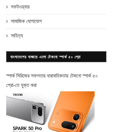
সফটওয়্যার
সামাজিক যোগাযোগ
সাহিত্য
বাংলাদেশের বাজারে এলো টেকনো স্পার্ক ৫০ প্রো
স্পার্ক সিরিজের সফলতার ধারাবাহিকতায় টেকনো
স্পার্ক ৫০
প্রো-
তে যুক্ত করা
ওয়ালটন ফ্রিজ কিনে মিলিয়নিয়ার হলেন
ডেল টেকনোলজিস (DELL) এর গ
নাটোরের ইউপি সদস্য
পার্টনার হলো ইজেনারেশন
সেপ্টেম্বর ২২, ২০১৯
এপ্রিল ৫, ২০২৩