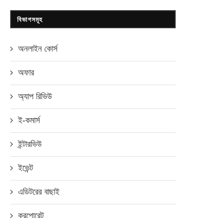
বিভাগসমূহ
অনলাইন কোর্স
অফার
অ্যাপ রিভিউ
ই-কমার্স
ইন্টারভিউ
ইভেন্ট
এডিটরের বাছাই
করপোরেট