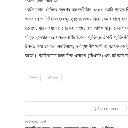
গ্রামীণফোন লিমিটেড:
গ্রামীণফোন, টেলিনর গ্রুপের অঙ্গপ্রতিষ্ঠান, ৮.৫৩ কোটি গ্রাহক 
ক্ষমতায়ন ও ডিজিটাল বৈষম্য হ্রাসের লক্ষ্য নিয়ে ১৯৯৭ সালে যাত্র
তুলেছে, যার মাধ্যমে দেশের ৯৯ শতাংশেরও অধিক মানুষ সেবা গ্রহণ ক
শক্তি ব্যবহার করে সম্ভাবনা উন্মোচনের প্রতিশ্রুতিকেই প্রতি
উন্নত করে চলেছে; একইসাথে, ভবিষ্যৎ উপযোগী ও গ্রাহক-কেন্দ্রি
যাচ্ছে। গ্রামীণফোন ঢাকা স্টক এক্সচেঞ্জ (ডিএসই) এবং চট্টগ্রাম 
এরিকসন
গ্রামীণফোন
০ comment
previous post