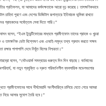
্রুতির প্রতিফলন, যা আমাদের কর্মদক্ষতাকে আরো দৃঢ় করেছে। তাৎক্ষণিকভাবে
িটাল চাহিদা পূরণে এবং দেশের ডিজিটাল রূপান্তরে ইতিবাচক ভূমিকা রাখতে
াদের গ্রাহকদের সর্বোত্তম সেবা দিতে পারি।”
সন বলেন, “ইএম টুয়েন্টিফোরের মাধ্যমে গ্রামীণফোন তাদের গ্রাহক ও খুচরা
িক ও তাৎক্ষণিক ডেটা বিশ্লেষণ এবং এআই-সমৃদ্ধ তথ্য প্রদান করতে সক্ষম
া রক্ষার পাশাপাশি দেবে নিখুঁত বিলের নিশ্চয়তা।”
রব্রো বলেন, “নেটওয়ার্ক সমন্বয়ের গুরুত্ব দিন দিন বাড়ছে। বর্তমানের
অপরিহার্য, যা নতুন প্রযুক্তি ও দ্রুত পরিবর্তনশীল ব্যবসায়িক মডেলগুলোর
তে গ্রামীণফোনের সাথে দীর্ঘমেয়াদি অংশীদারিত্ব চালিয়ে যেতে পেরে আমরা
ক্তি নিয়ে আসার সুযোগ তৈরি হবে।”