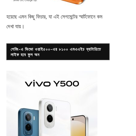
হয়েছে এমন কিছু ফিচার, যা এই সেগমেন্টের স্মার্টফোনে কম
দেখা যায়।
গেমিং-এ ভিভো ওয়াই৫০০-এর ৮১০০ এমএএইচ ব্যাটারিতে
লাইফ হবে ফুল অন