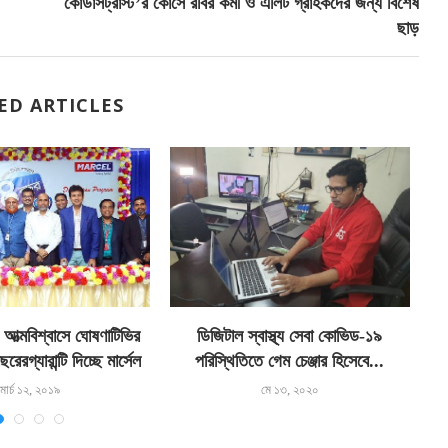
কোডার্সট্রাস্ট’র কোর্সে রবির কর্মী ও এলিট গ্রাহকদের জন্য বিশেষ
ছাড়
ED ARTICLES
ের আত্মবিশ্বাসে ঘোষণাটিভির
ডিজিটাল স্বাস্থ্য সেবা কোভিড-১৯
রেরগ্যারান্টি দিচ্ছে মার্সেল
পরিস্থিতিতে গেম চেঞ্জার হিসেবে...
মার্চ ১২, ২০১৯
মে ১৩, ২০২০