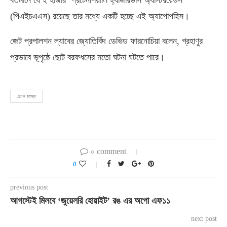
বর্তমানে যে ২ হাজার ‘প্রটেনশিয়ালি হ্যাজারডাস অ্যাস্টরয়েডস’
(পিএইচএএস) রয়েছে তার মধ্যে একটি হচ্ছে এই অ্যাপোপহিস।
জেট প্রপালশন ল্যাবের জ্যোতির্বিদ ডেভিড ফারনোচিয়া বলেন, গ্রহাণুর
প্রভাবে ভূপৃষ্ঠে ছোট বরফধসের মতো ঘটনা ঘটতে পারে।
এলন মাস্ক
০ comment
0
previous post
আগস্টেই মিলবে ‘জুয়েলরি হোয়াইট’ রঙ এর অপো এফ১১
next post