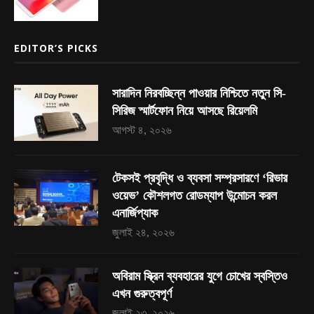
EDITOR’S PICKS
সারাদিন নিরবচ্ছিন্ন পাওয়ার নিশ্চিতে নতুন সি-
সিরিজ স্মার্টফোন নিয়ে আসছে রিয়েলমি
আগস্ট ৪, ২০২৬
টেকসই প্রবৃদ্ধি ও ব্যবসা সম্প্রসারণে ‘রিভার
ওয়েভ’ কৌশলগত রোডম্যাপ উন্মোচন করল
এনার্জিপ্যাক
জুলাই ২৪, ২০২৬
অবিরাম স্ক্রিন ব্যবহারের যুগে চোখের স্বস্তিও
এখন গুরুত্বপূর্ণ
জুলাই ২৩, ২০২৬