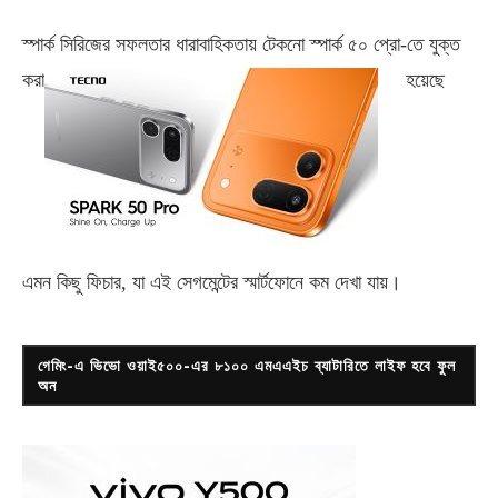
স্পার্ক সিরিজের সফলতার ধারাবাহিকতায় টেকনো
স্পার্ক ৫০ প্রো-
তে যুক্ত
করা
হয়েছে
এমন কিছু ফিচার, যা এই সেগমেন্টের স্মার্টফোনে কম দেখা যায়।
গেমিং-এ ভিভো ওয়াই৫০০-এর ৮১০০ এমএএইচ ব্যাটারিতে লাইফ হবে ফুল
অন