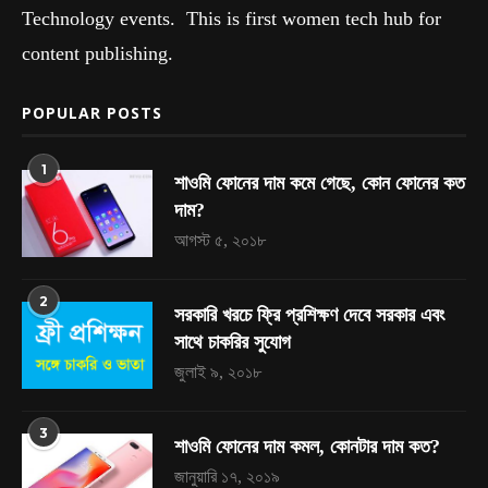
Technology events. This is first women tech hub for
content publishing.
POPULAR POSTS
1
শাওমি ফোনের দাম কমে গেছে, কোন ফোনের কত
দাম?
আগস্ট ৫, ২০১৮
2
সরকারি খরচে ফ্রি প্রশিক্ষণ দেবে সরকার এবং
সাথে চাকরির সুযোগ
জুলাই ৯, ২০১৮
3
শাওমি ফোনের দাম কমল, কোনটার দাম কত?
জানুয়ারি ১৭, ২০১৯