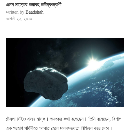
এলন মাস্কের ভয়াবহ ভবিষ্যৎদ্বাণী
written by
Baadshah
আগস্ট ২২, ২০১৯
টেসলা সিইও এলন মাস্ক। ভয়ংকর কথা বলেছেন। তিনি বলেছেন, বিশাল
এক গ্রহাণু পৃথিবীতে আঘাত হেনে মানবসভ্যতা নিশ্চিহ্ন করে দেবে।