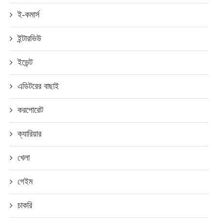
ই-কমার্স
ইন্টারভিউ
ইভেন্ট
এডিটরের বাছাই
করপোরেট
ক্যারিয়ার
খেলা
গেইম
চাকরি