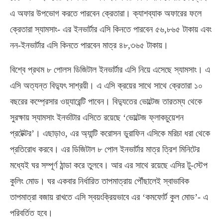
এ অফার উপভোগ করতে পারবেন ক্রেতারা। ক্যাশব্যাক অফারের ফলে
ক্রেতারা স্যামসাং- এর ইনভার্টার এসি কিনতে পারবেন ৫৬,৮৬৫ টাকায় এবং
নন-ইনভার্টার এসি কিনতে পারবেন মাত্র ৪৮,৩৬৫ টাকায়।
বিশ্বে প্রথম ৮ পোলস ডিজিটাল ইনভার্টার এসি নিয়ে এসেছে স্যামসাং। এ
এসি অত্যন্ত বিদ্যুৎ সাশ্রয়ী। এ এসি ক্রয়ের সাথে সাথে ক্রেতারা ১০
বছরের কম্প্রেসার ওয়্যারেন্টি পাবেন। বিদ্যুতের ভোল্টেজ তারতম্য থেকে
সুরক্ষায় স্যামসাং ইনর্ভাটার এসিতে রয়েছে ‘ভোল্টেজ ফ্লাকচুয়েশন
প্রটেক্টর’। এছাড়াও, এর অ্যান্টি করোসন ডুরাফিন এসিকে মরিচা ধরা থেকে
প্রতিরোধ করবে। এর ডিজিটাল ৮ পোল ইনভার্টার মাত্র ত্রিশ মিনিটের
মধ্যেই ঘর সম্পূর্ণ ঠান্ডা করে তুলবে। আর এর সাথে রয়েছে এসির টু-স্টেপ
কুলিং মোড। ঘর একবার নির্ধারিত তাপমাত্রায় পৌঁছালেই স্বাভাবিক
তাপমাত্রা বজায় রাখতে এসি স্বয়ংক্রিয়ভাবে এর ‘কমফোর্ট কুল মোড’- এ
পরিবর্তিত হবে।