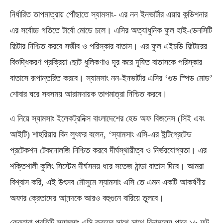
নির্ধারিত তাপমাত্রায় পৌঁছাতে স্যামসাং- এর নন ইনভার্টার এয়ার কন্ডিশনার
এর সর্বোচ্চ গতিতে টার্বো মোডে চলে। এসির অত্যাধুনিক ফুল হাই-ডেনসিটি
ফিল্টার নিশ্চিত করবে সজীব ও পরিস্কার বাতাস। এর ফুল এইচডি ফিল্টারের
বিশুদ্ধিকরণ প্রক্রিয়া ছোট ধুলিকণাও দূর করে দূষিত বাতাসকে পরিস্কার
বাতাসে রূপান্তরিত করবে। স্যামসাং নন-ইনভার্টার এসির ‘গুড স্পিড মোড’
শোবার ঘরে সবসময় আরামদায়ক তাপমাত্রা নিশ্চিত করবে।
এ নিয়ে স্যামসাং ইলেকট্রনিক্স বাংলাদেশের হেড অফ বিজনেস (সিই এবং
আইটি) শাহরিয়ার বিন লুৎফর বলেন, ‘স্যামসাং এসি-এর ইন্টিগ্রেটেড
প্রটেকশন টেকনোলজি নিশ্চিত করবে দীর্ঘস্থায়ীত্ব ও নির্ভরযোগ্যতা। এর
শক্তিশালী কুলিং সিস্টেম দীর্ঘসময় ধরে সতেজ ঠান্ডা বাতাস দিবে। আমরা
বিশ্বাস করি, এই উৎসব মৌসুমে স্যামসাং এসি তে এমন একটি আকর্ষণীয়
অফার ক্রেতাদের আনন্দকে আরও বহুগুনে বারিয়ে তুলবে।
ক্রেতারা প্রতিটি স্যামসাং এসি ক্রয়ের সাথে সাথে বিনামূল্যে পাবে ১৬ ফুট