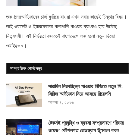
তরুণদেরস্মার্টফোনের চার্জ ফুরিয়ে যাওয়া এখন সবার কাছেই চিন্তার বিষয়।
তাই ওয়ালেট ও ইয়ারফোনের পাশাপাশি পাওয়ার ব্যাংকও হয়ে উঠেছে
নিত্যসঙ্গী। এই নির্ভরতা কমাতেই বাংলাদেশে লঞ্চ হলো নতুন ভিভো
ওয়াই৫০০
।
সাম্প্রতিক পোস্টসমূহ
সারাদিন নিরবচ্ছিন্ন পাওয়ার নিশ্চিতে নতুন সি-
সিরিজ স্মার্টফোন নিয়ে আসছে রিয়েলমি
আগস্ট ৪, ২০২৬
টেকসই প্রবৃদ্ধি ও ব্যবসা সম্প্রসারণে ‘রিভার
ওয়েভ’ কৌশলগত রোডম্যাপ উন্মোচন করল