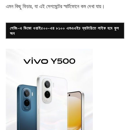
এমন কিছু ফিচার, যা এই সেগমেন্টের স্মার্টফোনে কম দেখা যায়।
গেমিং-এ ভিভো ওয়াই৫০০-এর ৮১০০ এমএএইচ ব্যাটারিতে লাইফ হবে ফুল
অন