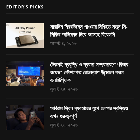
EDITOR’S PICKS
সারাদিন নিরবচ্ছিন্ন পাওয়ার নিশ্চিতে নতুন সি-
সিরিজ স্মার্টফোন নিয়ে আসছে রিয়েলমি
আগস্ট ৪, ২০২৬
টেকসই প্রবৃদ্ধি ও ব্যবসা সম্প্রসারণে ‘রিভার
ওয়েভ’ কৌশলগত রোডম্যাপ উন্মোচন করল
এনার্জিপ্যাক
জুলাই ২৪, ২০২৬
অবিরাম স্ক্রিন ব্যবহারের যুগে চোখের স্বস্তিও
এখন গুরুত্বপূর্ণ
জুলাই ২৩, ২০২৬