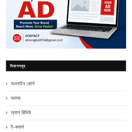
বিভাগসমূহ
অনলাইন কোর্স
অফার
অ্যাপ রিভিউ
ই-কমার্স