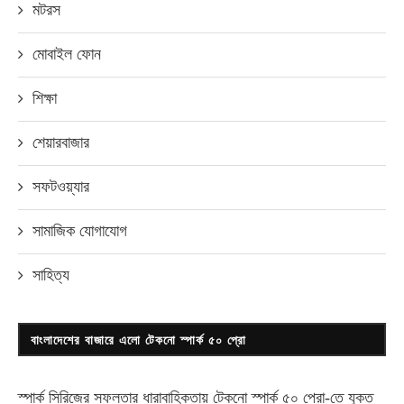
মটরস
মোবাইল ফোন
শিক্ষা
শেয়ারবাজার
সফটওয়্যার
সামাজিক যোগাযোগ
সাহিত্য
বাংলাদেশের বাজারে এলো টেকনো স্পার্ক ৫০ প্রো
স্পার্ক সিরিজের সফলতার ধারাবাহিকতায় টেকনো
স্পার্ক ৫০ প্রো-
তে যুক্ত