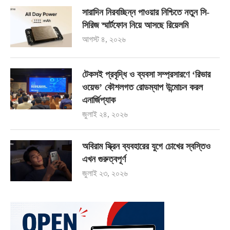
সারাদিন নিরবচ্ছিন্ন পাওয়ার নিশ্চিতে নতুন সি-
সিরিজ স্মার্টফোন নিয়ে আসছে রিয়েলমি
আগস্ট ৪, ২০২৬
টেকসই প্রবৃদ্ধি ও ব্যবসা সম্প্রসারণে ‘রিভার
ওয়েভ’ কৌশলগত রোডম্যাপ উন্মোচন করল
এনার্জিপ্যাক
জুলাই ২৪, ২০২৬
অবিরাম স্ক্রিন ব্যবহারের যুগে চোখের স্বস্তিও
এখন গুরুত্বপূর্ণ
জুলাই ২৩, ২০২৬