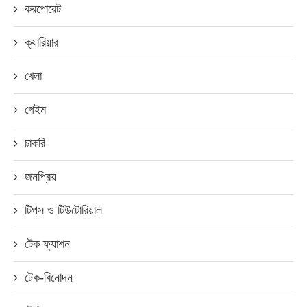
করপোরেট
ক্যারিয়ার
খেলা
গেইম
চাকরি
জনপ্রিয়
টিপস ও টিউটোরিয়াল
টেক ফ্যাশন
টেক-বিনোদন