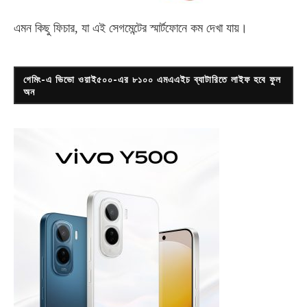
এমন কিছু ফিচার, যা এই সেগমেন্টের স্মার্টফোনে কম দেখা যায়।
গেমিং-এ ভিভো ওয়াই৫০০-এর ৮১০০ এমএএইচ ব্যাটারিতে লাইফ হবে ফুল
অন