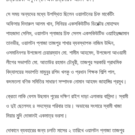
সে সময় অন্যদের মধ্যে উপস্থিত ছিলেন ওয়ালটনের চিফ মার্কেটিং
অফিসার দিদারুল আলম খান, সিনিয়র একসকিউটিভ ডিরেক্টর মোহাম্মদ
শাহজাদা সেলিম, ওয়ালটন প্লাজার চিফ সেলস একসকিউটিভ ওয়াহিদুজ্জামান
তানভীর, ওয়ালটন প্লাজা তাজপুর শাখার ব্যবস্থাপক নাজিম উদ্দিন,
ওসমানিনগর উপজেলা চেয়ারম্যান মো. শামীম আহমেদ, উপজেলা আওয়ামী
লীগের সভাপতি মো. আতাউর রহমান চৌধূরী, তাজপুর সরকারি প্রাথমিক
বিদ্যালয়ের সভাপতি মামুনুর রশিদ খলকু ও প্রধান শিক্ষক শিল্পি পাল,
কদমতলা বণিক সমিতির সাধারণ সম্পাদক নোমান আহমদ জাহাঙ্গির প্রমুখ।
ক্রেতা লাকি বেগম উছমান পুরের দক্ষিণ রাইগ দাড়া এলাকার বাসিন্দা। স্বামী
ও দুই ছেলেসহ ৪ সদস্যের পরিবার তার। অভাবের সংসারে স্বামী খাজা
মিয়ার মুুুদি দোকানই একমাত্র ভরসা।
দোকানে ব্যবহারের জন্য চলতি মাসের ২ তারিখে ওয়ালটন প্লাজা তাজপুর