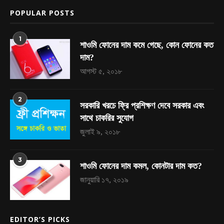
POPULAR POSTS
1
শাওমি ফোনের দাম কমে গেছে, কোন ফোনের কত
দাম?
আগস্ট ৫, ২০১৮
2
সরকারি খরচে ফ্রি প্রশিক্ষণ দেবে সরকার এবং
সাথে চাকরির সুযোগ
জুলাই ৯, ২০১৮
3
শাওমি ফোনের দাম কমল, কোনটার দাম কত?
জানুয়ারি ১৭, ২০১৯
EDITOR’S PICKS