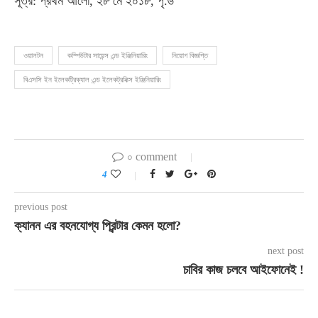
সূত্র: প্রথম আলো, ২৮ মে ২০১৮, পৃ.৬
ওয়ালটন
কম্পিউটার সায়েন্স এন্ড ইঞ্জিনিয়ারিং
নিয়োগ বিজ্ঞপ্তি
বিএসসি ইন ইলেকট্রিক্যাল এন্ড ইলেকট্রনিক্স ইঞ্জিনিয়ারিং
০ comment
4
previous post
ক্যানন এর বহনযোগ্য প্রিন্টার কেমন হলো?
next post
চাবির কাজ চলবে আইফোনেই !