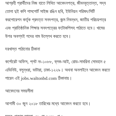
আগ্রহী প্রার্থীদের নিজ হাতে লিখিত আবেদনপত্র, জীবনবৃত্তান্ত, সদ্য
তোলা দুই কপি পাসপোর্ট সাইজ রঙিন ছবি, ইউনিয়ন পরিষদ/সিটি
করপোরেশন কর্তৃক প্রদত্ত সনদপত্র, জন্ম নিবন্ধন, জাতীয় পরিচয়পত্র
এবং প্রাতিষ্ঠানিক শিক্ষার সনদপত্রের ফটোকপিসহ পাঠাতে হবে। খামের
উপর অবশ্যই পদের নাম উল্লেখ করতে হবে।
দরখাস্ত পাঠানোর ঠিকানা
কর্পোরেট অফিস, প্লট নং-১০৮৮, ব্লক-আই, রোড-সাবরিনা সোবহান ৫
এভিনিউ, বসুন্ধরা, ভাটারা, ঢাকা-১২২৯। অথবা অনলাইনে আবেদন করতে
পারেন এই jobs.waltonbd.com ঠিকানায়।
আবেদনের সময়সীমা
আগামী ৩০ জুন ২০১৮ তারিখের মধ্যে আবেদন করতে হবে।