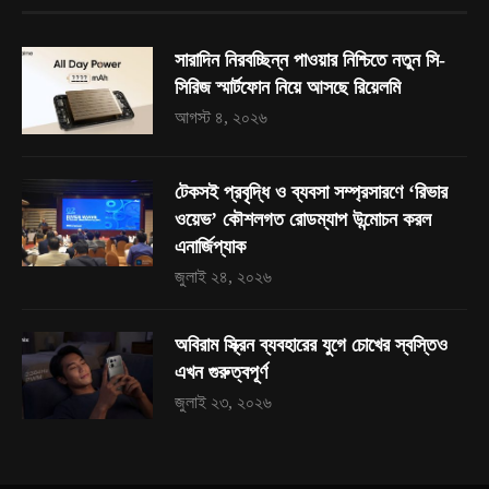
সারাদিন নিরবচ্ছিন্ন পাওয়ার নিশ্চিতে নতুন সি-
সিরিজ স্মার্টফোন নিয়ে আসছে রিয়েলমি
আগস্ট ৪, ২০২৬
টেকসই প্রবৃদ্ধি ও ব্যবসা সম্প্রসারণে ‘রিভার
ওয়েভ’ কৌশলগত রোডম্যাপ উন্মোচন করল
এনার্জিপ্যাক
জুলাই ২৪, ২০২৬
অবিরাম স্ক্রিন ব্যবহারের যুগে চোখের স্বস্তিও
এখন গুরুত্বপূর্ণ
জুলাই ২৩, ২০২৬