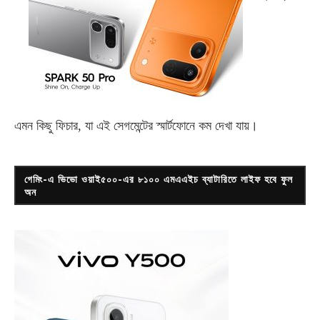
এমন কিছু ফিচার, যা এই সেগমেন্টের স্মার্টফোনে কম দেখা যায়।
গেমিং-এ ভিভো ওয়াই৫০০-এর ৮১০০ এমএএইচ ব্যাটারিতে লাইফ হবে ফুল
অন