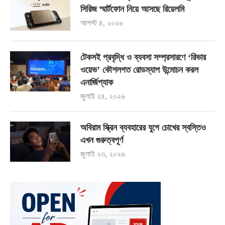
সিরিজ স্মার্টফোন নিয়ে আসছে রিয়েলমি
আগস্ট ৪, ২০২৬
টেকসই প্রবৃদ্ধি ও ব্যবসা সম্প্রসারণে ‘রিভার
ওয়েভ’ কৌশলগত রোডম্যাপ উন্মোচন করল
এনার্জিপ্যাক
জুলাই ২৪, ২০২৬
অবিরাম স্ক্রিন ব্যবহারের যুগে চোখের স্বস্তিও
এখন গুরুত্বপূর্ণ
জুলাই ২৩, ২০২৬