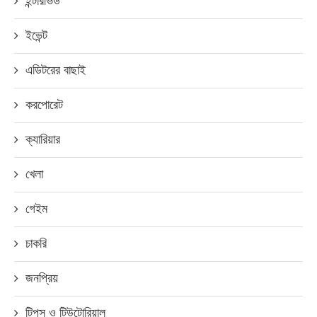
ইন্টারভিউ
ইভেন্ট
এডিটরের বাছাই
করপোরেট
ক্যারিয়ার
খেলা
গেইম
চাকরি
জনপ্রিয়
টিপস ও টিউটোরিয়াল