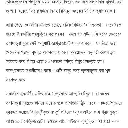
রেজিস্ট্রেশনে উদ্বুদ্ধ করতে এসিতে বিদ্যুৎ বিল ফ্রি সহ নানান সুবিধা দেয়া
হচ্ছে। রয়েছে ফ্রি ইন্সটলেশনসহ বিভিন্ন অংকের নিশ্চিত ক্যাশব্যাক।
জানা গেছে, ওয়ালটন এসিতে রয়েছে সঠিক বিটিইউ’র নিশ্চয়তা। সংযোজিত
হয়েছে ইনভার্টার প্রযুক্তির কম্প্রেসর। ফলে ওয়ালটন এসি ঘরের ভেতরের
তাপমাত্রা বুঝে সেই অনুযায়ী রেফ্রিজারেন্ট সরবরাহ করে। ঘর ঠান্ডা হয়ে
গেলে কম্প্রেসর ঘুমন্ত অবস্থায় থাকে। প্রয়োজন অনুযায়ী তাপমাত্রা
সরবরাহ করে বিধায় এতে ৬০ শতাংশ পর্যন্ত বিদ্যুৎ সাশ্রয় হয়।
কম্প্রেসরের স্থায়ীত্বও বাড়ে। এসি চালুর সময় তুলনামূলক কম শব্দ
উৎপন্ন করে।
ওয়ালটন ইনভার্টার এসির ক¤েপ্রসারে আছে টার্বোমুড। যা রুমের
তাপমাত্রা দ্রæত কমিয়ে এনে রুমকে তাড়াতাড়ি ঠান্ডা করে। ক¤েপ্রসরে
ব্যবহৃত হয়েছে বিশ্বস্বীকৃত সম্পূর্ণ পরিবেশবান্ধব এইচএফসি গ্যাসমুক্ত
আর৪১০এ রেফ্রিজারেন্ট। রয়েছে আয়োনাইজার প্রযুক্তি। যা ঠান্ডা করার