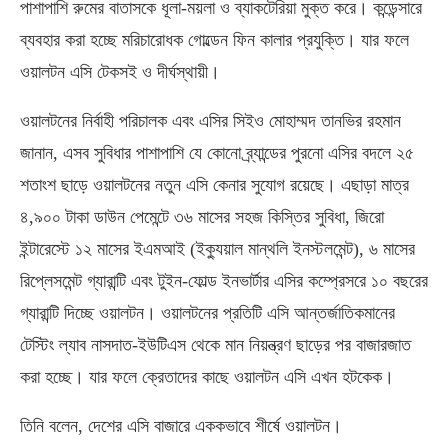
পাশাপাশি রুমের বাতাসকে ধূলা-ময়লা ও ব্যাকটেরিয়া মুক্ত করে। কন্ডেন্সারে
ব্যবহার করা হচ্ছে মরিচারোধক গোল্ডেন ফিন কালার প্রযুক্তি। যার ফলে
ওয়ালটন এসি টেকসই ও দীর্ঘস্থায়ী।
ওয়ালটনের নির্বাহী পরিচালক এবং এসির সিইও মোহাম্মদ তানভির রহমান
জানান, এসব সুবিধার পাশাপাশি যে কোনো ব্র্যান্ডের পুরনো এসির বদলে ২৫
শতাংশ ছাড়ে ওয়ালটনের নতুন এসি কেনার সুযোগ রয়েছে। এছাড়া মাত্র
৪,৯০০ টাকা ডাউন পেমেন্টে ৩৬ মাসের সহজ কিস্তির সুবিধা, জিরো
ইন্টারেস্টে ১২ মাসের ইএমআই (ইক্যুয়াল মান্থলি ইনস্টলমেন্ট), ৬ মাসের
রিপ্লেসমেন্ট গ্যারান্টি এবং টুইন-ফোল্ড ইনভার্টার এসির কম্প্রেসরে ১০ বছরের
গ্যারান্টি দিচ্ছে ওয়ালটন। ওয়ালটনের প্রতিটি এসি আন্তর্জাতিকমানের
টেস্টিং ল্যাব নাসদাত-ইউটিএস থেকে মান নিয়ন্ত্রণ ছাড়ের পর বাজারজাত
করা হচ্ছে। যার ফলে ক্রেতাদের কাছে ওয়ালটন এসি এখন হটকেক।
তিনি বলেন, দেশের এসি বাজারে এককভাবে শীর্ষে ওয়ালটন।