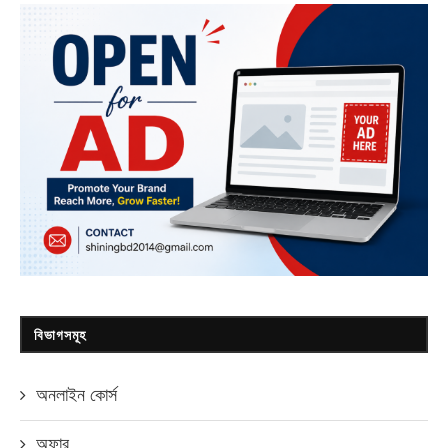
বিভাগসমূহ
অনলাইন কোর্স
অফার