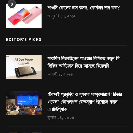
3
শাওমি ফোনের দাম কমল, কোনটার দাম কত?
জানুয়ারি ১৭, ২০১৯
EDITOR’S PICKS
সারাদিন নিরবচ্ছিন্ন পাওয়ার নিশ্চিতে নতুন সি-
সিরিজ স্মার্টফোন নিয়ে আসছে রিয়েলমি
আগস্ট ৪, ২০২৬
টেকসই প্রবৃদ্ধি ও ব্যবসা সম্প্রসারণে ‘রিভার
ওয়েভ’ কৌশলগত রোডম্যাপ উন্মোচন করল
এনার্জিপ্যাক
জুলাই ২৪, ২০২৬