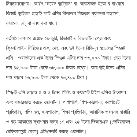
নিয়ন্ত্রণযোগ্য। অর্থাৎ ‘ভয়েস কন্ট্রোল’ বা ‘অ্যামাজন ইকো’র মাধ্যমে
রিমোট কন্ট্রোল ছাড়াই স্মার্ট এসির শীতাতপ নিয়ন্ত্রণ ব্যবস্থা বাড়ানো,
কমানো, চালু বা বন্ধ করা যায়।
বর্তমানে বাজারে রয়েছে ভেনচুরি, রিভারাইন, রিভারাইন প্রো এবং
ক্রিস্টালাইন সিরিজের এক, দেড় এবং দুই টনের বিভিন্ন মডেলের স্পিøট
এসি। ওয়ালটনের এক টনের স্পিøট এসির দাম ৩৬,৯০০ টাকা। দেড় টনের
দাম ৪৫,৯০০ টাকা থেকে ৬৮,০০০ টাকার মধ্যে। আর দুই টনের এসির
দাম পড়বে ৫৬,৯০০ টাকা থেকে ৭৬,৪০০ টাকা।
স্পিøট এসি ছাড়াও ৪ ও ৫ টনের সিলিং ও ক্যাসেট টাইপ এসিও উৎপাদন
এবং বাজারজাত করছে ওয়ালটন। পাশাপাশি, শিল্প-কারখানা, কার্পোরেট
প্রতিষ্ঠান, শপিং মল, হাসপাতাল, শিক্ষা প্রতিষ্ঠান, আবাসিক ভবনসহ মাঝারি
ও বড় আকারের স্থাপনার জন্য ১৭ এবং ২৫ টনের ভিআরএফ (ভেরিয়্যাবল
রেফ্রিজারেন্ট ফ্লো) এসি ক্সতরি করছে ওয়ালটন।