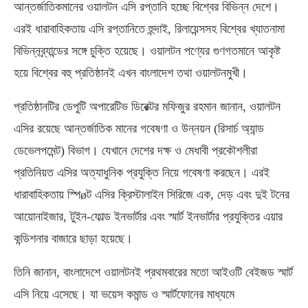
আন্তর্জাতিকমানের ওয়ালটন এসি রপ্তানি হচ্ছে বিশ্বের বিভিন্ন দেশে।
এরই ধারাবাহিকতায় এসি রপ্তানিতে হুন্দাই, রিলায়েন্সসহ বিশ্বের খ্যাতনামা
বিভিন্নব্র্যান্ডের সঙ্গে চুক্তি হয়েছে। ওয়ালটন পণ্যের গুণগতমানে আকৃষ্ট
হয়ে বিশ্বের বহু প্রতিষ্ঠানই এখন বাংলাদেশ তথা ওয়ালটনমুখী।
প্রতিষ্ঠানটির ডেপুটি অপারেটিভ ডিরেক্টর মফিজুর রহমান জানান, ওয়ালটন
এসির রয়েছে আন্তর্জাতিক মানের গবেষণা ও উন্নয়ন (রিসার্চ অ্যান্ড
ডেভেলপমেন্ট) বিভাগ। যেখানে দেশের দক্ষ ও মেধাবী প্রকৌশলীরা
প্রতিনিয়ত এসির অত্যাধুনিক প্রযুক্তি নিয়ে গবেষণা করছেন। এরই
ধারাবাহিকতায় স্পিøট এসির ক্রিস্টালাইন সিরিজে এক, দেড় এবং দুই টনের
আয়োনাইজার, টুইন-ফোল্ড ইনভার্টার এবং স্মার্ট ইনভার্টার প্রযুক্তির এয়ার
কন্ডিশনার বাজারে ছাড়া হয়েছে।
তিনি জানান, বাংলাদেশে ওয়ালটনই প্রথমবারের মতো আইওটি বেইজড স্মার্ট
এসি নিয়ে এসেছে। যা ভয়েস কমান্ড ও স্মার্টফোনের মাধ্যমে