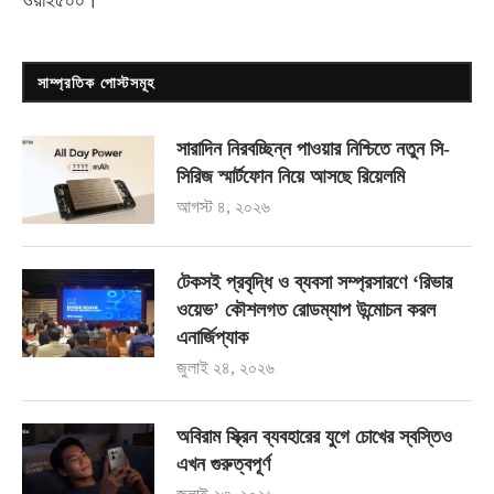
ওয়াই৫০০
।
সাম্প্রতিক পোস্টসমূহ
সারাদিন নিরবচ্ছিন্ন পাওয়ার নিশ্চিতে নতুন সি-
সিরিজ স্মার্টফোন নিয়ে আসছে রিয়েলমি
আগস্ট ৪, ২০২৬
টেকসই প্রবৃদ্ধি ও ব্যবসা সম্প্রসারণে ‘রিভার
ওয়েভ’ কৌশলগত রোডম্যাপ উন্মোচন করল
এনার্জিপ্যাক
জুলাই ২৪, ২০২৬
অবিরাম স্ক্রিন ব্যবহারের যুগে চোখের স্বস্তিও
এখন গুরুত্বপূর্ণ