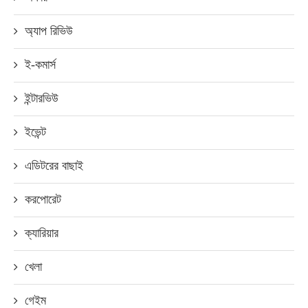
অ্যাপ রিভিউ
ই-কমার্স
ইন্টারভিউ
ইভেন্ট
এডিটরের বাছাই
করপোরেট
ক্যারিয়ার
খেলা
গেইম