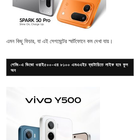
এমন কিছু ফিচার, যা এই সেগমেন্টের স্মার্টফোনে কম দেখা যায়।
গেমিং-এ ভিভো ওয়াই৫০০-এর ৮১০০ এমএএইচ ব্যাটারিতে লাইফ হবে ফুল
অন