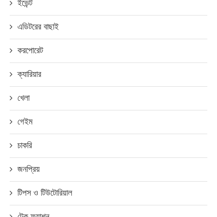
ইভেন্ট
এডিটরের বাছাই
করপোরেট
ক্যারিয়ার
খেলা
গেইম
চাকরি
জনপ্রিয়
টিপস ও টিউটোরিয়াল
টেক ফ্যাশন