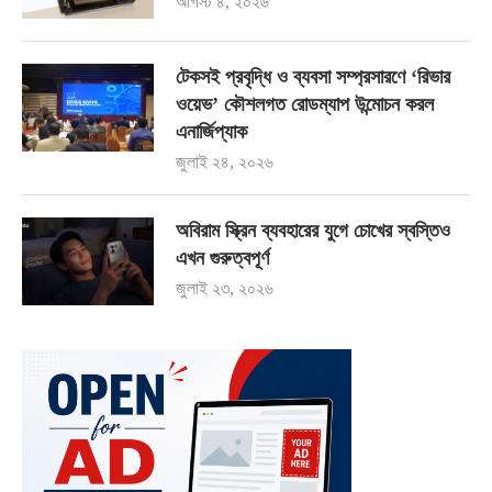
আগস্ট ৪, ২০২৬
টেকসই প্রবৃদ্ধি ও ব্যবসা সম্প্রসারণে ‘রিভার
ওয়েভ’ কৌশলগত রোডম্যাপ উন্মোচন করল
এনার্জিপ্যাক
জুলাই ২৪, ২০২৬
অবিরাম স্ক্রিন ব্যবহারের যুগে চোখের স্বস্তিও
এখন গুরুত্বপূর্ণ
জুলাই ২৩, ২০২৬