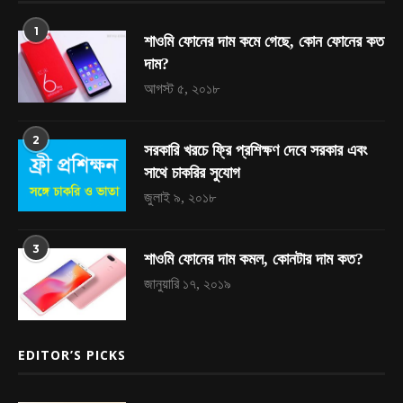
1
শাওমি ফোনের দাম কমে গেছে, কোন ফোনের কত
দাম?
আগস্ট ৫, ২০১৮
2
সরকারি খরচে ফ্রি প্রশিক্ষণ দেবে সরকার এবং
সাথে চাকরির সুযোগ
জুলাই ৯, ২০১৮
3
শাওমি ফোনের দাম কমল, কোনটার দাম কত?
জানুয়ারি ১৭, ২০১৯
EDITOR’S PICKS