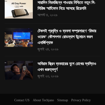
সারাদিন নিরবচ্ছিন্ন পাওয়ার নিশ্চিতে নতুন সি-
সিরিজ স্মার্টফোন নিয়ে আসছে রিয়েলমি
আগস্ট ৪, ২০২৬
টেকসই প্রবৃদ্ধি ও ব্যবসা সম্প্রসারণে ‘রিভার
ওয়েভ’ কৌশলগত রোডম্যাপ উন্মোচন করল
এনার্জিপ্যাক
জুলাই ২৪, ২০২৬
অবিরাম স্ক্রিন ব্যবহারের যুগে চোখের স্বস্তিও
এখন গুরুত্বপূর্ণ
জুলাই ২৩, ২০২৬
Contact US
About Techjano
Sitemap
Privacy Policy