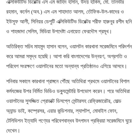
এক্সিকিউটিভ ডিরেক্টর এস এম জাহিদ হাসান, উদয় হাকিম, মো. তানভীর
রহমান, কর্নেল (অব.) এস এম শাহাদাত আলম, তৌফিক-উল-কাদের ও
ইউসুফ আলী, সিনিয়র ডেপুটি এক্সিকিউটিভ ডিরেক্টর শরীফ হারুনুর রশীদ ছনি
ও শাহজাদা সেলিম, মিডিয়া উপদেষ্টা এনায়েত ফেরদৌস প্রমূখ।
অতিরিক্ত সচিব মাহমুদ হাসান বলেন, ওয়ালটন কারখানা সরেজমিনে পরিদর্শন
করে আমরা সমৃদ্ধ হয়েছি। আশা করি বাংলাদেশের উন্নয়ণ, অগ্রগতি ও
পরিবেশ সংরক্ষণে ওয়ালটনের মতো অন্যান্য প্রতিষ্ঠানও এগিয়ে আসবে।
শনিবার সকালে কারখানা প্রাঙ্গনে পৌঁছে অতিথিরা প্রথমে ওয়ালটনের বিশাল
কর্মযজ্ঞের উপর নির্মিত ভিডিও ডক্যুমেন্টারি উপভোগ করেন। পরে অতিথিরা
ওয়ালটনের সুসজ্জিত প্রোডাক্ট ডিসপ্লে সেন্টারসহ রেফ্রিজারেটর, মোল্ড
অ্যান্ড ডাই, কম্প্রেসর, এয়ার কন্ডিশনার, ল্যাপটপ, মোবাইল ফোন,
টেলিভিশন ইত্যাদি পণ্যের পরিবেশবান্ধব উৎপাদন প্রক্রিয়া সরেজমিনে ঘুরে
দেখেন।