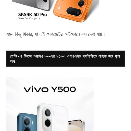
এমন কিছু ফিচার, যা এই সেগমেন্টের স্মার্টফোনে কম দেখা যায়।
গেমিং-এ ভিভো ওয়াই৫০০-এর ৮১০০ এমএএইচ ব্যাটারিতে লাইফ হবে ফুল
অন