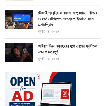
টেকসই প্রবৃদ্ধি ও ব্যবসা সম্প্রসারণে ‘রিভার
ওয়েভ’ কৌশলগত রোডম্যাপ উন্মোচন করল
এনার্জিপ্যাক
জুলাই ২৪, ২০২৬
অবিরাম স্ক্রিন ব্যবহারের যুগে চোখের স্বস্তিও
এখন গুরুত্বপূর্ণ
জুলাই ২৩, ২০২৬