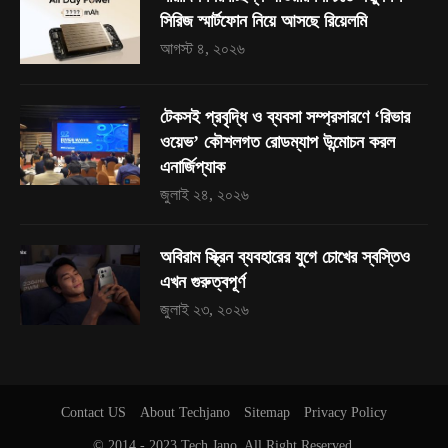
সিরিজ স্মার্টফোন নিয়ে আসছে রিয়েলমি
আগস্ট ৪, ২০২৬
টেকসই প্রবৃদ্ধি ও ব্যবসা সম্প্রসারণে ‘রিভার
ওয়েভ’ কৌশলগত রোডম্যাপ উন্মোচন করল
এনার্জিপ্যাক
জুলাই ২৪, ২০২৬
অবিরাম স্ক্রিন ব্যবহারের যুগে চোখের স্বস্তিও
এখন গুরুত্বপূর্ণ
জুলাই ২৩, ২০২৬
Contact US
About Techjano
Sitemap
Privacy Policy
© 2014 - 2023
Tech Jano
. All Right Reserved.