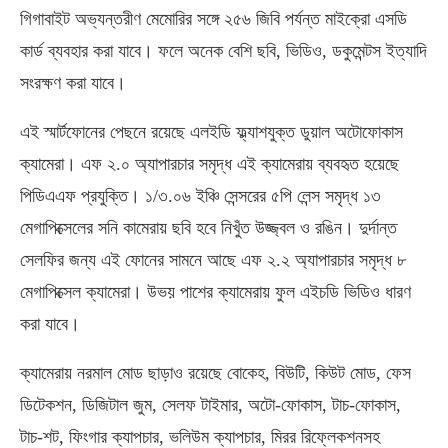
গিগাবাইট অভ্যন্তরীণ মেমোরির সঙ্গে ২৫৬ জিবি পর্যন্ত মাইক্রো এসডি
কার্ড ব্যবহার করা যাবে। ফলে অনেক বেশি ছবি, ভিডিও, ডকুমেন্টস ইত্যাদি
সংরক্ষণ করা যাবে।
এই স্মার্টফোনের পেছনে রয়েছে এলইডি ফ্ল্যাশযুক্ত ডুয়াল অটোফোকাস
ক্যামেরা। এফ ২.০ অ্যাপারচার সমৃদ্ধ এই ক্যামেরায় ব্যবহৃত হয়েছে
পিডিএএফ প্রযুক্তি। ১/৩.০৬ ইঞ্চি সেন্সরের ৫পি লেন্স সমৃদ্ধ ১৩
মেগাপিক্সেলের সনি কামেরায় ছবি হবে নিখুঁত উজ্জ্বল ও রঙিন। দুর্দান্ত
সেলফির জন্য এই ফোনের সামনে আছে এফ ২.২ অ্যাপারচার সমৃদ্ধ ৮
মেগাপিক্সেল ক্যামেরা। উভয় পাশের ক্যামেরায় ফুল এইচডি ভিডিও ধারণ
করা যাবে।
ক্যামেরায় নরমাল মোড ছাড়াও রয়েছে বোকেহ, বিউটি, কিউট মোড, ফেস
ডিটেকশন, ডিজিটাল জুম, সেলফ টাইমার, অটো-ফোকাস, টাচ-ফোকাস,
টাচ-শট, ফিংগার ক্যাপচার, ভলিউম ক্যাপচার, মিরর রিফ্লেকশনসহ