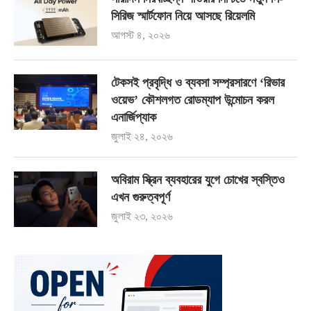
সিরিজ স্মার্টফোন নিয়ে আসছে রিয়েলমি
আগস্ট ৪, ২০২৬
টেকসই প্রবৃদ্ধি ও ব্যবসা সম্প্রসারণে ‘রিভার
ওয়েভ’ কৌশলগত রোডম্যাপ উন্মোচন করল
এনার্জিপ্যাক
জুলাই ২৪, ২০২৬
অবিরাম স্ক্রিন ব্যবহারের যুগে চোখের স্বস্তিও
এখন গুরুত্বপূর্ণ
জুলাই ২৩, ২০২৬