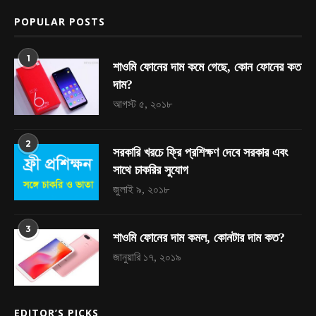
POPULAR POSTS
1
শাওমি ফোনের দাম কমে গেছে, কোন ফোনের কত
দাম?
আগস্ট ৫, ২০১৮
2
সরকারি খরচে ফ্রি প্রশিক্ষণ দেবে সরকার এবং
সাথে চাকরির সুযোগ
জুলাই ৯, ২০১৮
3
শাওমি ফোনের দাম কমল, কোনটার দাম কত?
জানুয়ারি ১৭, ২০১৯
EDITOR’S PICKS