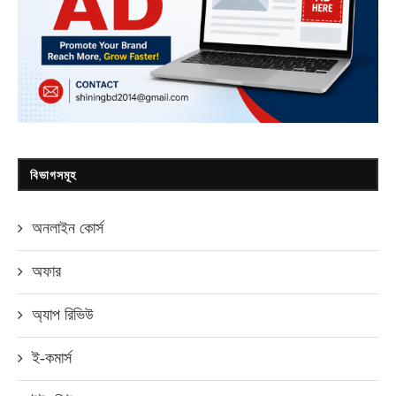
বিভাগসমূহ
অনলাইন কোর্স
অফার
অ্যাপ রিভিউ
ই-কমার্স