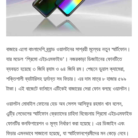
বাজারে এলো বাংলাদেশি ব্র্যান্ড ওয়ালটনের সাশ্রয়ী মূল্যের নতুন স্মার্টফোন।
যার মডেল ‘প্রিমো এইচএমফাইভ’। নজরকাড়া ডিজাইনের ফোনটিতে
ব্যবহৃত হয়েছে ৩ জিবি র‌্যাম ও ৬৪ জিবি রম। পেছনে ডুয়াল ক্যামেরা,
শক্তিশালী ব্যাটারিসহ দুর্দান্ত সব ফিচার। এর দাম মাত্র ৮ হাজার ৫৯৯
টাকা। এই বাজেটে বর্তমানে এটিকেই বাজারের সেরা ফোন বলছে ওয়ালটন।
ওয়ালটন মোবাইল ফোনের হেড অব সেলস আসিফুর রহমান খান বলেন,
এন্ট্রি লেভেলের স্মার্টফোন ক্রেতাদের চাহিদা বিবেচনায় প্রিমো এইচএমফাইভ
ফোনটির কনফিগারেশন ও মূল্য নির্ধারণ করা হয়েছে। এর ডিজাইন এবং
ফিচার এমনভাবে সাজানো হয়েছে, যা স্মার্টফোনপ্রেমীদের মন কেড়ে নেবে।