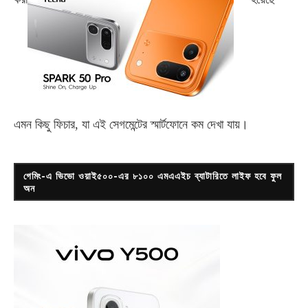
এমন কিছু ফিচার, যা এই সেগমেন্টের স্মার্টফোনে কম দেখা যায়।
গেমিং-এ ভিভো ওয়াই৫০০-এর ৮১০০ এমএএইচ ব্যাটারিতে লাইফ হবে ফুল
অন