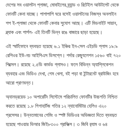
দেশের সব ওয়ালটন প্লাজা, মোবাইলের ব্র্যান্ড ও রিটেইল আউটলেট থেকে
ফোনটি কেনা যাচ্ছে। পাশাপাশি ঘরে বসেই ওয়ালটনের নিজস্ব অনলাইন
শপ ই-প্লাজা থেকে ফোনটি কেনার সুযোগ আছে। এটি মিডনাইট সায়ান,
ব্ল্যাক এবং পার্পল- এই তিনটি ভিন্ন রঙে বাজারে ছাড়া হয়েছে।
এই স্মার্টফোনে ব্যবহৃত হয়েছে ৬.১ ইঞ্চির ইন-সেল এইচডি প্লাস ১৯:৯
রেশিওর ইউ-নচ আইপিএস ডিসপ্লে। পর্দার রেজ্যুলেশন ১৫৬০ বাই ৭২০
পিক্সেল। রয়েছে ২.৫ডি কার্ভড গ্লাসও। ফলে বিভিন্ন অ্যাপ্লিকেশন
ব্যবহার এবং ভিডিও দেখা, গেম খেলা, বই পড়া বা ইন্টারনেট ব্রাউজিং হবে
আরো প্রাণবন্ত।
অ্যানড্রয়েড ১০ অপারেটিং সিস্টেমে পরিচালিত ফোনটির উচ্চগতি নিশ্চিত
করতে রয়েছে ১.৮ গিগাহার্টজ গতির ১২ ন্যানোমিটার হেলিও এ২০
প্রসেসর। উন্নতমানের গেমিং ও স্পষ্ট ভিডিওর অভিজ্ঞতা দিতে ব্যবহৃত
হয়েছে পাওয়ার ভিআর জিই৮৩০০ গ্রাফিক্স। ৩ জিবি র‌্যাম ও ৬৪