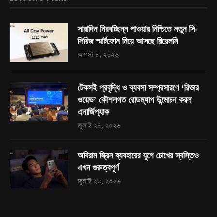
সারাদিন নিরবচ্ছিন্ন পাওয়ার নিশ্চিতে নতুন সি-
সিরিজ স্মার্টফোন নিয়ে আসছে রিয়েলমি
আগস্ট ৪, ২০২৬
টেকসই প্রবৃদ্ধি ও ব্যবসা সম্প্রসারণে ‘রিভার
ওয়েভ’ কৌশলগত রোডম্যাপ উন্মোচন করল
এনার্জিপ্যাক
জুলাই ২৪, ২০২৬
অবিরাম স্ক্রিন ব্যবহারের যুগে চোখের স্বস্তিও
এখন গুরুত্বপূর্ণ
জুলাই ২৩, ২০২৬