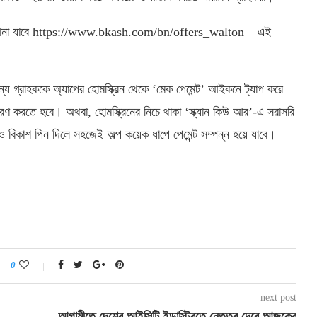
িত জানা যাবে https://www.bkash.com/bn/offers_walton – এই
য গ্রাহককে অ্যাপের হোমস্ক্রিন থেকে ‘মেক পেমেন্ট’ আইকনে ট্যাপ করে
সরণ করতে হবে। অথবা, হোমস্ক্রিনের নিচে থাকা ‘স্ক্যান কিউ আর’-এ সরাসরি
ও বিকাশ পিন দিলে সহজেই অল্প কয়েক ধাপে পেমেন্ট সম্পন্ন হয়ে যাবে।
0
next post
আগামীতে দেশের আইসিটি ইন্ডাস্ট্রিতে নেতৃত্ব দেবে আজকের