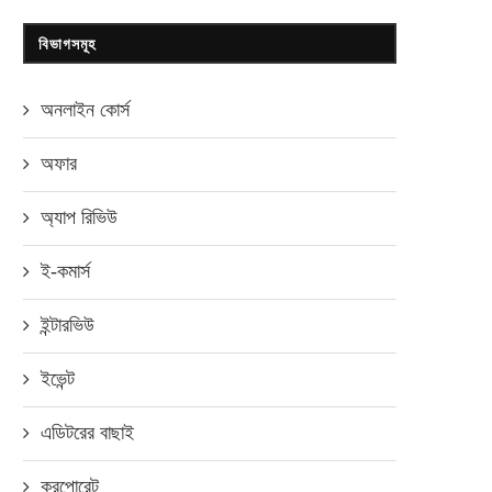
বিভাগসমূহ
অনলাইন কোর্স
অফার
অ্যাপ রিভিউ
ই-কমার্স
ইন্টারভিউ
ইভেন্ট
এডিটরের বাছাই
করপোরেট