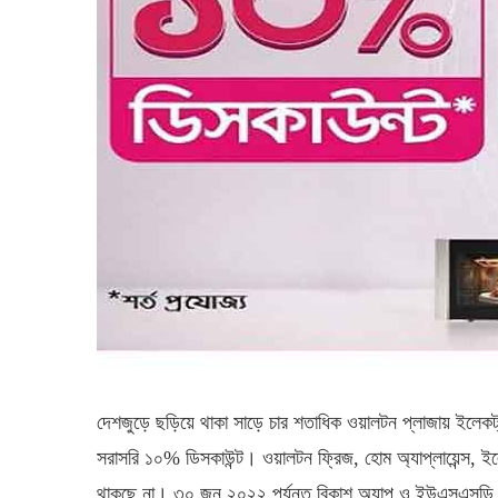
দেশজুড়ে ছড়িয়ে থাকা সাড়ে চার শতাধিক ওয়ালটন প্লাজায় ইলেকট্রনি
সরাসরি ১০% ডিসকাউন্ট। ওয়ালটন ফ্রিজ, হোম অ্যাপ্লায়েন্স, ইল
থাকছে না। ৩০ জুন ২০২২ পর্যন্ত বিকাশ অ্যাপ ও ইউএসএসড