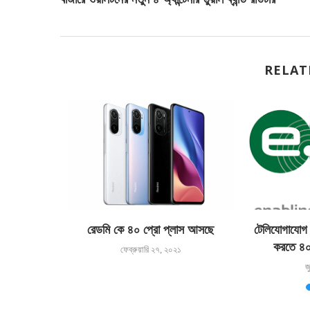
RELAT
দের জন্য
রেডমি কে ৪০ প্রো প্লাস আসছে
টেলিযোগাযোগ 
...
করতে ৪০
ফেব্রুয়ারি ২৭, ২০২১
৪
জ