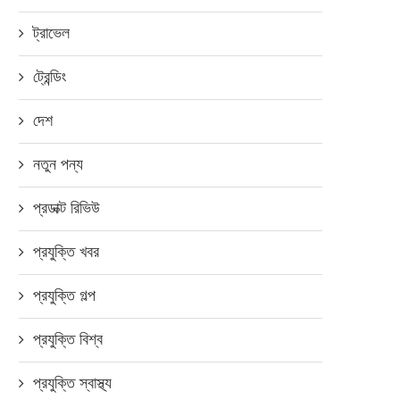
ট্রাভেল
ট্রেন্ডিং
দেশ
নতুন পন্য
প্রডাক্ট রিভিউ
প্রযুক্তি খবর
প্রযুক্তি গল্প
যাশ অন ডেলিভারি সুবিধা ধামাকাশপিং চালু
বাংলাদেশ কৃষি, শিক্ষা, স্বাস্থ্য, পর
করেছে
যোগাযোগের ক্ষেত্রে দ্রুত...
প্রযুক্তি বিশ্ব
জুলাই ৩, ২০২১
মে ২১, ২০২২
প্রযুক্তি স্বাস্থ্য