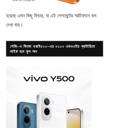
হয়েছে এমন কিছু ফিচার, যা এই সেগমেন্টের স্মার্টফোনে কম
দেখা যায়।
গেমিং-এ ভিভো ওয়াই৫০০-এর ৮১০০ এমএএইচ ব্যাটারিতে
লাইফ হবে ফুল অন