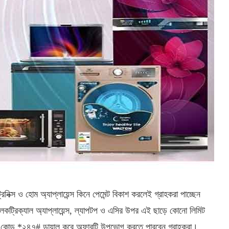
ক্স ও হোম অ্যাপ্লায়েন্স কিনে পেমেন্ট বিকাশ করলেই গ্রাহকরা পাচ্ছেন
েকট্রিক্যাল অ্যাপ্লায়েন্স, ল্যাপটপ ও এসির উপর এই ছাড়ে কোনো লিমিট
ি কোড *২৪৭# ডায়াল করে অফারটি উপভোগ করতে পারবেন গ্রাহকরা।