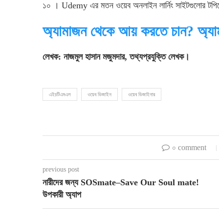
১০ । Udemy এর মতন ওয়েব অনলাইন লার্নিং সাইটগুলোর টপিকের
অ্যামাজন থেকে আয় করতে চান? অ্য
লেখক: নাজমুল হাসান মজুমদার, তথ্যপ্রযুক্তি লেখক।
এইচটিএমএল
ওয়েব ডিজাইন
ওয়েব ডিজাইনার
০ comment
previous post
নারীদের জন্য SOSmate–Save Our Soul mate!
উপকারী অ্যাপ