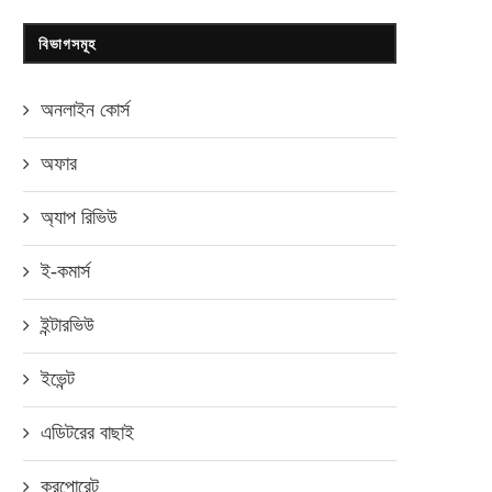
বিভাগসমূহ
অনলাইন কোর্স
অফার
অ্যাপ রিভিউ
ই-কমার্স
ইন্টারভিউ
ইভেন্ট
এডিটরের বাছাই
করপোরেট