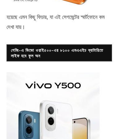
হয়েছে এমন কিছু ফিচার, যা এই সেগমেন্টের স্মার্টফোনে কম
দেখা যায়।
গেমিং-এ ভিভো ওয়াই৫০০-এর ৮১০০ এমএএইচ ব্যাটারিতে
লাইফ হবে ফুল অন