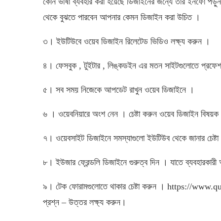
কোন ভাষা ব্যবহার করা হয়েছে ডিজাইনের জন্যে তার ইনফো পড়ু
থেকে বুঝতে পারবেন আপনার কেমন ডিজাইন করা উচিত ।
৩। ইউটিউবে ওয়েব ডিজাইন রিলেটেড ভিডিও লক্ষ্য করুন ।
৪। ফেসবুক , টুইটার , লিঙ্কডইন এর মতন সাইটগুলোতে প্রফেশ
৫। সব সময় নিজেকে আপডেট রাখুন ওয়েব ডিজাইনে ।
৬ । ওয়েবনিয়ারে অংশ নেন । চেষ্টা করুন ওয়েব ডিজাইন বিষ
৭। ওয়েবসাইট ডিজাইনে সমস্যাগুলো ইউটিউব থেকে জানার চেষ্টা
৮। ইউজার ফ্রেন্ডলি ডিজাইনে গুরুত্ব দিন । যাতে ব্যবহারকার
৯। টেক ফোরামগুলোতে থাকার চেষ্টা করুন । https://www.q
প্রশ্ন – উত্তর লক্ষ্য করুন।