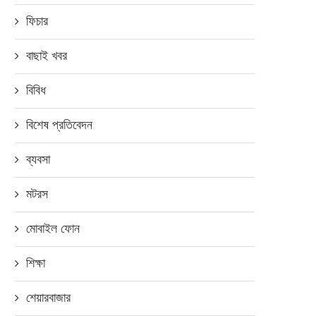
ফিচার
বাছাই খবর
রেটিং কম হলে যাত্রী নেবে না উব
সেপ্টেম্বর ৬, ২০১৮
বিবিধ
বিশেষ প্রতিবেদন
ব্যবসা
সাত ব্যাংক নিয়োগ দেবে ৩২২ জন
মটরস
আগস্ট ১৬, ২০১৮
মোবাইল ফোন
শিক্ষা
শেয়ারবাজার