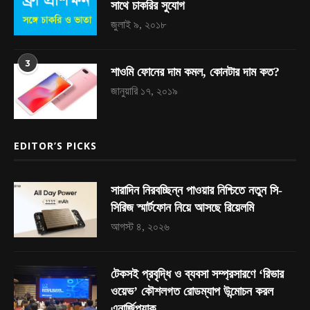
সাথে চাকরির সুযোগ
জুলাই ৯, ২০১৮
3
শাওমি ফোনের দাম কমল, কোনটার দাম কত?
জানুয়ারি ১৭, ২০১৯
EDITOR’S PICKS
সারাদিন নিরবচ্ছিন্ন পাওয়ার নিশ্চিতে নতুন সি-
সিরিজ স্মার্টফোন নিয়ে আসছে রিয়েলমি
আগস্ট ৪, ২০২৬
টেকসই প্রবৃদ্ধি ও ব্যবসা সম্প্রসারণে ‘রিভার
ওয়েভ’ কৌশলগত রোডম্যাপ উন্মোচন করল
এনার্জিপ্যাক