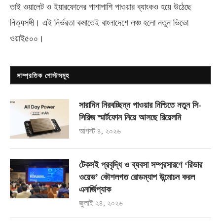
তাই ওয়ালেট ও ইয়ারফোনের পাশাপাশি পাওয়ার ব্যাংকও হয়ে উঠেছে
নিত্যসঙ্গী। এই নির্ভরতা কমাতেই বাংলাদেশে লঞ্চ হলো নতুন ভিভো
ওয়াই৫০০
।
সাম্প্রতিক পোস্টসমূহ
সারাদিন নিরবচ্ছিন্ন পাওয়ার নিশ্চিতে নতুন সি-
সিরিজ স্মার্টফোন নিয়ে আসছে রিয়েলমি
আগস্ট ৪, ২০২৬
টেকসই প্রবৃদ্ধি ও ব্যবসা সম্প্রসারণে ‘রিভার
ওয়েভ’ কৌশলগত রোডম্যাপ উন্মোচন করল
এনার্জিপ্যাক
জুলাই ২৪, ২০২৬