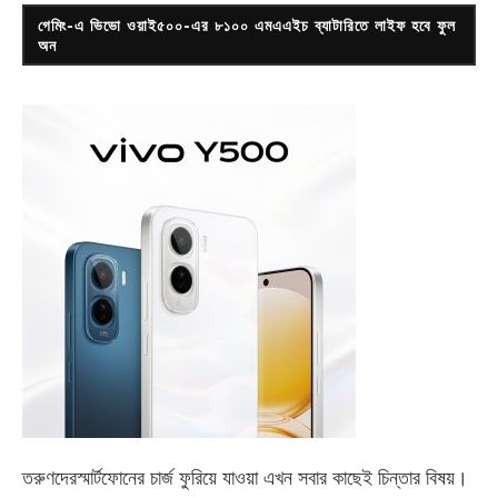
গেমিং-এ ভিভো ওয়াই৫০০-এর ৮১০০ এমএএইচ ব্যাটারিতে লাইফ হবে ফুল
অন
তরুণদেরস্মার্টফোনের চার্জ ফুরিয়ে যাওয়া এখন সবার কাছেই চিন্তার বিষয়।