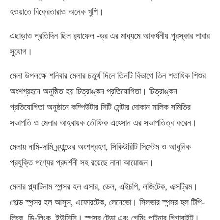
হওয়াতে বিক্রেতারাও অনেক খুশি।
এছাড়াও প্রতিদিন ছিল র‌্যাফেল -ড্র এর মাধ্যমে আকর্ষনীয় পুরস্কার পাবার
সুযোগ।
মেলা উপলক্ষে শনিবার মেলার চতুর্থ দিনে তিনটি বিভাগে তিন শতাধিক শিশুর
অংশগ্রহনে অনুষ্ঠিত হয় চিত্রাঙ্কন প্রতিযোগিতা। চিত্রাঙ্কন
প্রতিযোগিতা অনুষ্ঠানে কম্পিউটার সিটি সেন্টার দোকান মালিক সমিতির
সভাপতি ও মেলার আহ্বায়ক তৌফিক এহ্সোন এর সভাপতিত্ব করেন।
মেলায় নামি-দামি ব্র্যান্ডের অংশগ্রহণ, সিকিউরিটি সিস্টেম ও আধুনিক
প্রযুক্তি পণ্যের প্রদর্শনী সহ রয়েছে নানা আয়োজন।
মেলার প্ল্যাটিনাম স্পন্সর হল এসার, ডেল, এইচপি, লজিটেক, এক্সট্রিম।
গোল্ড স্পন্সর হল আসুস, এফোরটেক, লেনেভো। সিলভার স্পন্সর হল টিপি-
লিংক, ডি-লিংক, ইউসিসি। স্পন্সর টেন্ডা এবং গেমিং পাটনার গিগাবাইট।