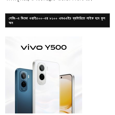
গেমিং-এ ভিভো ওয়াই৫০০-এর ৮১০০ এমএএইচ ব্যাটারিতে লাইফ হবে ফুল
অন