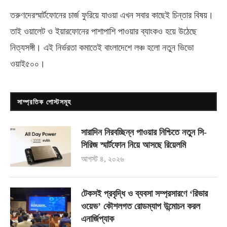
তরুণদেরস্মার্টফোনের চার্জ ফুরিয়ে যাওয়া এখন সবার কাছেই চিন্তার বিষয়।
তাই ওয়ালেট ও ইয়ারফোনের পাশাপাশি পাওয়ার ব্যাংকও হয়ে উঠেছে
নিত্যসঙ্গী। এই নির্ভরতা কমাতেই বাংলাদেশে লঞ্চ হলো নতুন ভিভো
ওয়াই৫০০
।
সাম্প্রতিক পোস্টসমূহ
সারাদিন নিরবচ্ছিন্ন পাওয়ার নিশ্চিতে নতুন সি-
সিরিজ স্মার্টফোন নিয়ে আসছে রিয়েলমি
আগস্ট ৪, ২০২৬
টেকসই প্রবৃদ্ধি ও ব্যবসা সম্প্রসারণে ‘রিভার
ওয়েভ’ কৌশলগত রোডম্যাপ উন্মোচন করল
এনার্জিপ্যাক