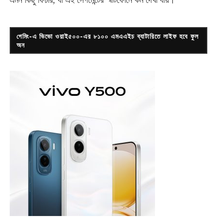
এমন কিছু ফিচার, যা এই সেগমেন্টের স্মার্টফোনে কম দেখা যায়।
গেমিং-এ ভিভো ওয়াই৫০০-এর ৮১০০ এমএএইচ ব্যাটারিতে লাইফ হবে ফুল
অন