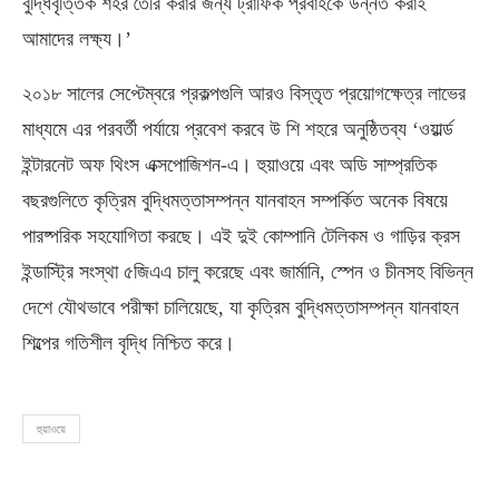
বুদ্ধিবৃত্তিক শহর তৈরি করার জন্য ট্রাফিক প্রবাহকে উন্নত করাই
আমাদের লক্ষ্য।’
২০১৮ সালের সেপ্টেম্বরে প্রকল্পগুলি আরও বিস্তৃত প্রয়োগক্ষেত্র লাভের
মাধ্যমে এর পরবর্তী পর্যায়ে প্রবেশ করবে উ শি শহরে অনুষ্ঠিতব্য ‘ওয়ার্ল্ড
ইন্টারনেট অফ থিংস এক্সপোজিশন-এ। হুয়াওয়ে এবং অডি সাম্প্রতিক
বছরগুলিতে কৃত্রিম বুদ্ধিমত্তাসম্পন্ন যানবাহন সম্পর্কিত অনেক বিষয়ে
পারষ্পরিক সহযোগিতা করছে। এই দুই কোম্পানি টেলিকম ও গাড়ির ক্রস
ইন্ডাস্ট্রি সংস্থা ৫জিএএ চালু করেছে এবং জার্মানি, স্পেন ও চীনসহ বিভিন্ন
দেশে যৌথভাবে পরীক্ষা চালিয়েছে, যা কৃত্রিম বুদ্ধিমত্তাসম্পন্ন যানবাহন
শিল্পের গতিশীল বৃদ্ধি নিশ্চিত করে।
হুয়াওয়ে